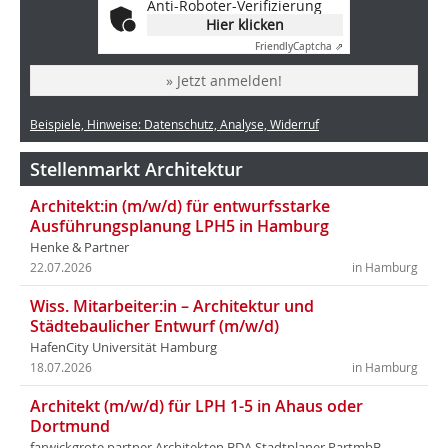
Anti-Roboter-Verifizierung
Hier klicken
Friendly
Captcha ⇗
» Jetzt anmelden!
Beispiele, Hinweise: Datenschutz, Analyse, Widerruf
Stellenmarkt Architektur
Architekt:in (m/w/d) für entwurfsstarke
Ausführungsplanung LPH5 in Hamburg
Henke & Partner
22.07.2026
in Hamburg
Wiss. Mitarbeiter:in – Architektur und
Städtebaulicher Entwurf (m/w/d)
HafenCity Universität Hamburg
18.07.2026
in Hamburg
Architekt (m/w/d) für LPH 1-5 in Ahaus oder
Dortmund
farwickgrote partner Architekten BDA Stadtplaner PartmbB