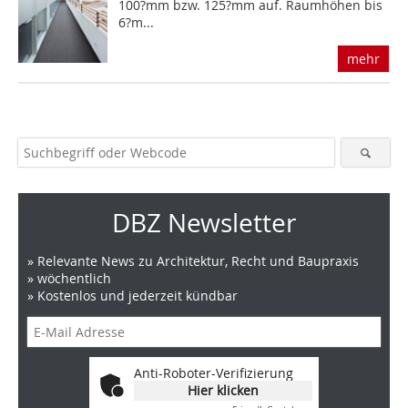
100?mm bzw. 125?mm auf. Raumhöhen bis
6?m...
mehr
DBZ Newsletter
» Relevante News zu Architektur, Recht und Baupraxis
» wöchentlich
» Kostenlos und jederzeit kündbar
Anti-Roboter-Verifizierung
Hier klicken