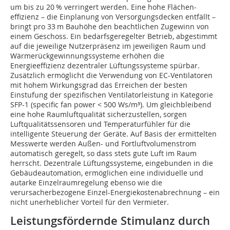
um bis zu 20 % verringert werden. Eine hohe Flächen­
effizienz – die Einplanung von Versorgungsdecken entfällt –
bringt pro 33 m Bauhöhe den beachtlichen Zugewinn von
einem Geschoss. Ein bedarfsgeregelter Betrieb, abgestimmt
auf die jeweilige Nutzerpräsenz im jeweiligen Raum und
Wärmerückgewinnungssysteme erhöhen die
Energieeffizienz dezentraler Lüftungssysteme spürbar.
Zusätzlich ermöglicht die Verwendung von EC-Ventilatoren
mit hohem Wirkungsgrad das Erreichen der besten
Einstufung der spezifischen Ventilatorleistung in Kategorie
SFP-1 (specific fan power < 500 Ws/m³). Um gleichbleibend
eine hohe Raumluftqualität sicherzustellen, sorgen
Luftqualitätssensoren und Temperaturfühler für die
intelligente Steuerung der Geräte. Auf Basis der ermittelten
Messwerte werden Außen- und Fortluftvolumenstrom
automatisch geregelt, so dass stets gute Luft im Raum
herrscht. Dezentrale Lüftungssys­teme, eingebunden in die
Gebäudeautoma­tion, ermöglichen eine individuelle und
autarke Einzelraumregelung ebenso wie die
verursacherbezogene Einzel-Energiekostenabrechnung – ein
nicht unerheblicher Vorteil für den Vermieter.
Leistungsfördernde Stimulanz durch