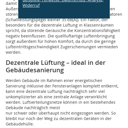
damit die Geräuschemissionen minimiert werden.
Widerruf
Außerdem dämpft eine effiziente Schalldämmung neben
störenden Außen- auch die Eigengeräusche der Ventilatoren
(Schallleistungspegel kleiner 35 dB(A)). Ein Faktor, der
besonders für die dezentrale Lüftung in Klassenräumen
spricht, da störende Geräusche die Konzentrations­fähigkeit
negativ beeinflussen. Die quellluftartige Lufteinbringung
sorgt außerdem für hohen Komfort, da durch die geringe
Lufteintrittsgeschwindigkeit Zugerscheinungen vermieden
werden.
Dezentrale Lüftung – ideal in der
Gebäudesanierung
Werden Gebäude im Rahmen einer energetischen
Sanierung inklusive der Fensteranlagen komplett entkernt,
kann eine dezentrale Lüftung nachträglich sehr viel
unkomplizierter als eine zentrale Anlage verwirklicht
werden. Luftverteilungsnetze können in ein bestehendes
Gebäude nachträglich meist
nur schwer oder überhaupt nicht eingezogen werden. So
bleibt nur noch der Weg zu dezentralen Geräten in der
Gebäudehülle.