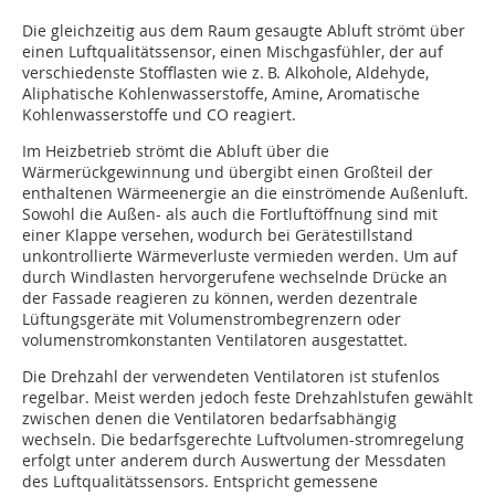
Die gleichzeitig aus dem Raum gesaugte Abluft strömt über
einen Luftqualitätssensor, einen Mischgasfühler, der auf
verschiedenste Stofflasten wie z. B. Alkohole, Aldehyde,
Aliphatische Kohlenwasserstoffe, Amine, Aromatische
Kohlenwasserstoffe und CO reagiert.
Im Heizbetrieb strömt die Abluft über die
Wärmerückgewinnung und übergibt einen Großteil der
enthaltenen Wärmeenergie an die einströmende Außenluft.
Sowohl die Außen- als auch die Fortluftöffnung sind mit
einer Klappe versehen, wodurch bei Gerätestillstand
unkontrollierte Wärmeverluste vermieden werden. Um auf
durch Windlasten hervorgerufene wechselnde Drücke an
der Fassade reagieren zu können, werden dezentrale
Lüftungsgeräte mit Volumenstrombegrenzern oder
volumenstromkonstanten Ventilatoren ausgestattet.
Die Drehzahl der verwendeten Ventilatoren ist stufenlos
regelbar. Meist werden jedoch feste Drehzahlstufen gewählt
zwischen denen die Ventilatoren bedarfsabhängig
wechseln. Die bedarfsgerechte Luftvolumen-strom­regelung
erfolgt unter anderem durch Auswertung der Messdaten
des Luftqualitäts­sensors. Entspricht gemessene