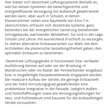
Hier bieten sich dezentrale Lüftungssys­teme deshalb an,
weil bei diesen Systemen die bedarfsgerechte und
energieeffiziente Versorgung mit Außenluft gewährleistet
werden kann. Aber auch in Schulen, in denen
Klassenzimmer selten eine Raumtiefe von 6 bis 7 m
überschreiten, erfreuen sich dezentrale Systeme, ganz
besonders bei der energetischen Sanierung bestehender
Schulgebäude, wachsender Beliebtheit. Sie sind in der Lage,
Schüler und Lehrer mit ausreichend Frischluft zu versorgen.
Es stehen alternative Einbauvarianten zur Wahl, die dem
Architekten die planerische Gestaltungsfreiheit geben, den
optimalen Einbauort zu bestimmen.
Dezentrale Lüftungsgeräte in horizontaler bzw. vertikaler
Ausführung können auf oder vor der Brüstung, in
Wandnischen oder ins Raster der Fensterbänder eingebaut
bzw. in vorgefertigte Fassaden­elemente eingeplant werden.
Der modulare Aufbau der Geräte, die geringe Einbautiefe
und der hohe Vorrüs­tungsgrad gewährleisten eine
problemlose Integra­tion in die Fassade. Lediglich Außen-
und Fortluftöffnungen sowie die Versorgungsleitungen für
Heiz- und Kühlmedium sind bau­seits für die einbaufertigen
Geräte vorzusehen.