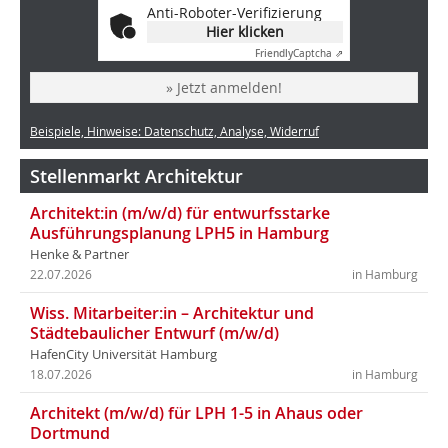
Anti-Roboter-Verifizierung
Hier klicken
Friendly
Captcha ⇗
» Jetzt anmelden!
Beispiele, Hinweise: Datenschutz, Analyse, Widerruf
Stellenmarkt Architektur
Architekt:in (m/w/d) für entwurfsstarke
Ausführungsplanung LPH5 in Hamburg
Henke & Partner
22.07.2026
in Hamburg
Wiss. Mitarbeiter:in – Architektur und
Städtebaulicher Entwurf (m/w/d)
HafenCity Universität Hamburg
18.07.2026
in Hamburg
Architekt (m/w/d) für LPH 1-5 in Ahaus oder
Dortmund