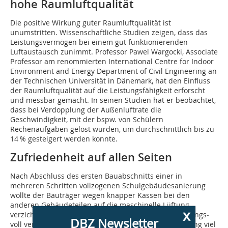
hohe Raumluftqualität
Die positive Wirkung guter Raumluftqualität ist
unumstritten. Wissenschaftliche Studien zeigen, dass das
Leistungsvermögen bei einem gut funktionierenden
Luftaustausch zunimmt. Professor Pawel Wargocki, Associate
Professor am renommierten International Centre for Indoor
Environment and Energy Department of Civil Engineering an
der Technischen Universität in Dänemark, hat den Einfluss
der Raumluftqualität auf die Leistungsfähigkeit erforscht
und messbar gemacht. In seinen Studien hat er beobachtet,
dass bei Verdopplung der Außenluftrate die
Geschwindigkeit, mit der bspw. von Schülern
Rechenaufgaben gelöst wurden, um durchschnittlich bis zu
14 % gesteigert werden konnte.
Zufriedenheit auf allen Seiten
Nach Abschluss des ersten Bauabschnitts einer in
mehreren Schritten vollzogenen Schulgebäudesanierung
wollte der Bauträger wegen knapper Kassen bei den
anderen Gebäudeteilen auf die maschinelle Lüftung
x
verzichten. Ein Veto des Schulleiters konnte das wirkungs­
DBZ Newsletter
voll verhindern: „Unsere Schüler sind durch die Lüftung viel