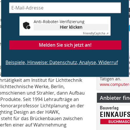
ergeht, kann und sollte als Gewinn
CS Computer
den professionellen Licht-Arbeitenden
Anti-Roboter-Verifizierung
as Wissen ständig überprüfen und das
Hier klicken
Friendly
Captcha ⇗
ierende Fragen zu den in diesem Heft
Melden Sie sich jetzt an!
„Computer Spez
Beispiele, Hinweise: Datenschutz, Analyse, Widerruf
im Jahr über d
78 Elektrotechnik an der TU Berlin,
Bauen und spri
zum Dr.-Ing.
fachübergreife
Tätigen an.
rtätigkeit am Institut für Lichttechnik
www.computer-
 lichttechnische Werke, Berlin,
tromschienen und Strahler, dann Aufbau
Anbieter fi
 Produkte. Seit 1994 Lehraufträge an
 Honorarprofessor Lichtplanung an der
ighting Design an der HAWK,
s steht für das Brückenbauen zwischen
twerfen einer auf Wahrnehmung