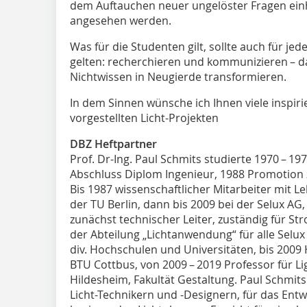
dem Auftauchen neuer ungelöster Fragen einh
angesehen werden.
Was für die Studenten gilt, sollte auch für je
gelten: recherchieren und kommunizieren – d
Nichtwissen in Neugierde transformieren.
In dem Sinnen wünsche ich Ihnen viele inspir
vorgestellten Licht-Projekten
DBZ Heftpartner
Prof. Dr-Ing. Paul Schmits studierte 1970 – 19
Abschluss Diplom Ingenieur, 1988 Promotion 
Bis 1987 wissenschaftlicher Mitarbeiter mit Leh
der TU Berlin, dann bis 2009 bei der Selux AG,
zunächst technischer Leiter, zuständig für S
der Abteilung „Lichtanwendung“ für alle Selux
div. Hochschulen und Universitäten, bis 2009
BTU Cottbus, von 2009 – 2019 Professor für L
Hildesheim, Fakultät Gestaltung. Paul Schmit
Licht-Technikern und -Designern, für das En