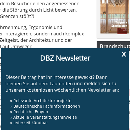
wir dem Besucher einen angemessenen
 die Störung durch Licht bewerten,
 Grenzen stößt?!
l Wahrnehmung, Ergonomie und
er interagieren, sondern auch komplex
eitgeist, der Architektur und der
Brandschut
mal auf Umwegen.
x
DBZ Newsletter
etztendlich der Mensch, dessen Urteil
rsprüchliche Urteile sind oft wertvolle
nicht bedachte Verbindungen. Dies
ist egal“. Vielmehr erreichen wir die
Dieser Beitrag hat Ihr Interesse geweckt? Dann
nforderungen optimal bedienen.
bleiben Sie auf dem Laufenden und melden sich zu
unserem kostenlosen wöchentlichen Newsletter an:
Designer Studenten an der HAWK ein
ektur bereit zu stellen, aus
» Relevante Architekturprojekte
» Bautechnische Fachinformationen
, aus Design- und Licht-Theorie, aus
» Rechtliche Fragen
lichst in sechs (plus vier)
„BS Brandschut
» Aktuelle Veranstaltungshinweise
Jahr rund um 
im und anderswo, die sich auch im
» jederzeit kündbar
am Bau.
der Wissens­zuwachs auch immer mit
www.bsbrandsc