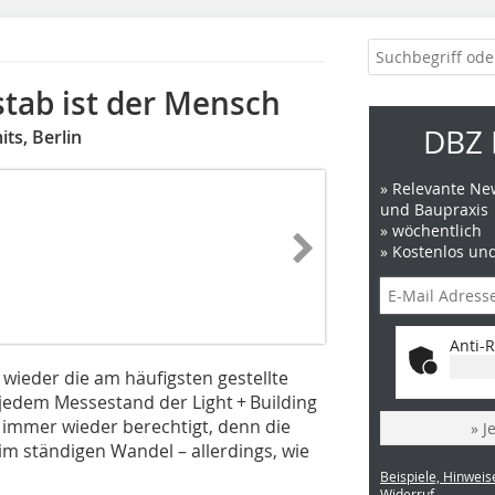
tab ist der Mensch
DBZ 
ts, Berlin
» Relevante New
und Baupraxis
» wöchentlich
» Kostenlos un
Anti-R
 wieder die am häufigsten gestellte
edem Messestand der Light + Building
re immer wieder berechtigt, denn die
» J
 im ständigen Wandel – allerdings, wie
Beispiele, Hinweis
Widerruf