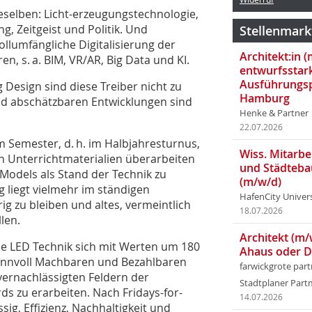
ieselben: Licht-erzeugungstechnologie,
, Zeitgeist und Politik. Und
Stellenmark
vollumfängliche Digitalisierung der
Architekt:in 
n, s. a. BIM, VR/AR, Big Data und KI.
entwurfsstar
Ausführungsp
 Design sind diese Treiber nicht zu
Hamburg
nd abschätzbaren Entwicklungen sind
Henke & Partner
22.07.2026
em Semester, d. h. im Halbjahresturnus,
Wiss. Mitarbei
 Unterrichtmaterialien überarbeiten
und Städteba
Models als Stand der Technik zu
(m/w/d)
 liegt vielmehr ­im ständigen
HafenCity Univer
g zu bleiben und altes, vermeintlich
18.07.2026
len.
Architekt (m/
die LED Technik sich mit Werten um 180
Ahaus oder 
sinnvoll Machbaren und Bezahlbaren
farwickgrote par
vernachlässigten Feldern der
Stadtplaner Par
ds zu erarbeiten. Nach Fridays-for-
14.07.2026
sig, Effizienz, Nachhaltigkeit und