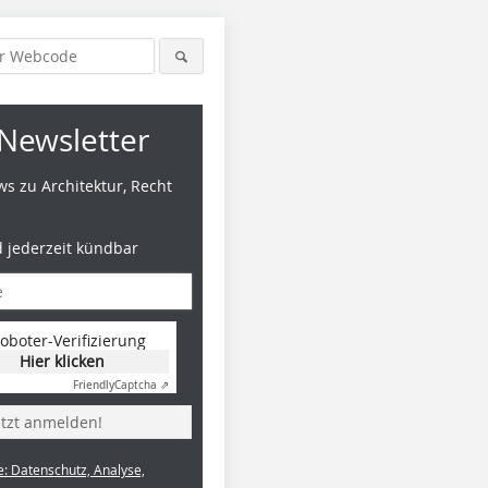
Newsletter
s zu Architektur, Recht
d jederzeit kündbar
oboter-Verifizierung
Hier klicken
Friendly
Captcha ⇗
etzt anmelden!
e: Datenschutz, Analyse,