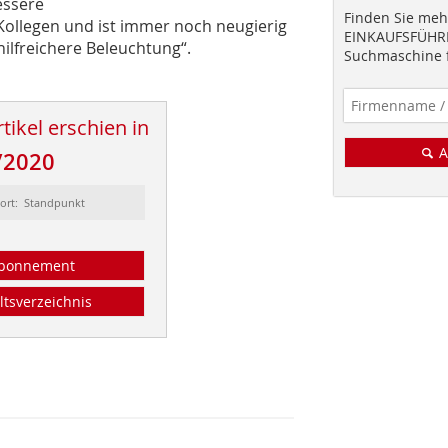
essere
Finden Sie mehr
ollegen und ist immer noch neugierig
EINKAUFSFÜHRE
ilfreichere Beleuchtung“.
Suchmaschine f
tikel erschien in
A
/2020
sort: Standpunkt
bonnement
ltsverzeichnis