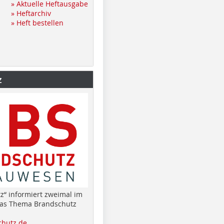
» Aktuelle Heftausgabe
» Heftarchiv
» Heft bestellen
z
z“ informiert zweimal im
das Thema Brandschutz
hutz.de