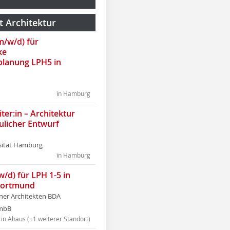
t Architektur
(m/w/d) für
ke
lanung LPH5 in
in Hamburg
ter:in – Architektur
ulicher Entwurf
sität Hamburg
in Hamburg
w/d) für LPH 1-5 in
Dortmund
tner Architekten BDA
tmbB
in Ahaus (+1 weiterer Standort)