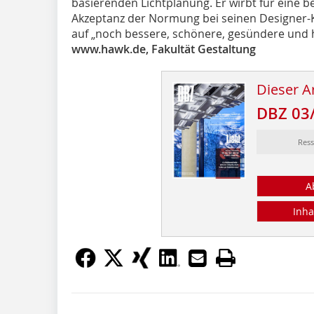
basierenden Lichtplanung. Er wirbt für eine b
Akzeptanz der Normung bei seinen Designer-K
auf „noch bessere, schönere, gesündere und h
www.hawk.de, Fakultät Gestaltung
Dieser Ar
DBZ 03
Res
A
Inha