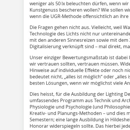
weniger als 50 lx beleuchten dürfen, wenn 
Kunstgenuss bescheren wollen? Wie sollen wir
wenn die UGR-Methode offensichtlich an ihre
Die Fragen gehen nicht aus. Vielleicht, wei
Technologie des Lichts nicht nur untereinand
mit den anderen Sinnesreizen sowie mit dem Z
Digitalisierung verknüpft sind – mal direkt, 
Unser einziger Bewertungsmaßstab ist dabei l
wir vertrauen sollten, vertrauen müssen. Wide
Hinweise auf individuelle Effekte oder noch 
bedeutet nicht, „alles ist möglich“ oder „alles 
besten Lösungen, wenn wir möglichst viele A
Dies heisst, für die Ausbildung der Lighting 
umfassendes Programm aus Technik und Archit
Physiologie und Psychologie (und Philosophie)
Kreativ- und Planungs-Methoden – und dies mög
Semestern; eine lange Ausbildung in Hildeshe
Honorar widerspiegeln sollte. Das hierbei je