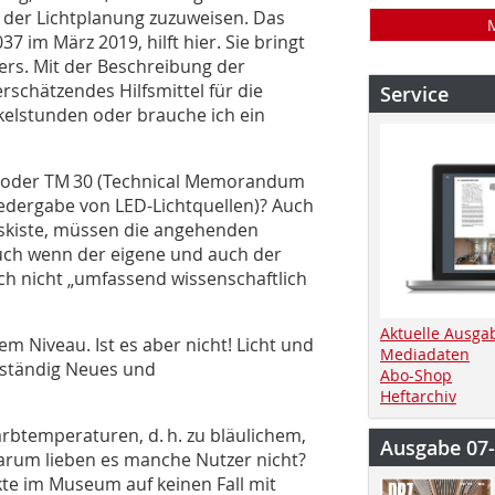
 der Lichtplanung zuzuweisen. Das
 im März 2019, hilft hier. Sie bringt
ers. Mit der Beschreibung der
erschätzendes Hilfsmittel für die
Service
nkelstunden oder brauche ich ein
g) oder TM 30 (Technical Memorandum
edergabe von LED-Lichtquellen)? Auch
gskiste, müssen die angehenden
auch wenn der eigene und auch der
h nicht „umfassend wissenschaftlich
Aktuelle Ausga
 Niveau. Ist es aber nicht! Licht und
Mediadaten
 ständig Neues und
Abo-Shop
Heftarchiv
btemperaturen, d. h. zu bläulichem,
Ausgabe 07
warum lieben es manche Nutzer nicht?
kte im Museum auf keinen Fall mit