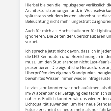
Hierbei bleiben die Impulsgeber verlässlich d
Architekturströmungen und, in Wechselwirkung
spätestens seit dem letzten Jahrzehnt ist die 
Beleuchtung nicht mehr ungestraft zu ignoriere
Auch für mich als Hochschullehrer für Lighting
ignorieren. Die Zeiten der überschaubaren u
vorbei.
Ich spreche jetzt nicht davon, dass ich in jed
die LED-Kenndaten und -Bezeichnungen in den
muss, um den Studierenden nicht Last-Year‘s-
präsentieren. Die eigentliche Herausforderung
Überprüfen des eigenen Standpunkts, neugieri
bewährtes Wissen immer wieder infragezustel
Letztes Jahr konnten wir noch aufatmen, als 
lm/W absehbar der Sättigung des technisch 
näherte. Endlich konnten wir uns wieder den 
Lichtqualität zuwenden, um hier neue Standar
Future erscheint es heute mehr als nur fahrläs