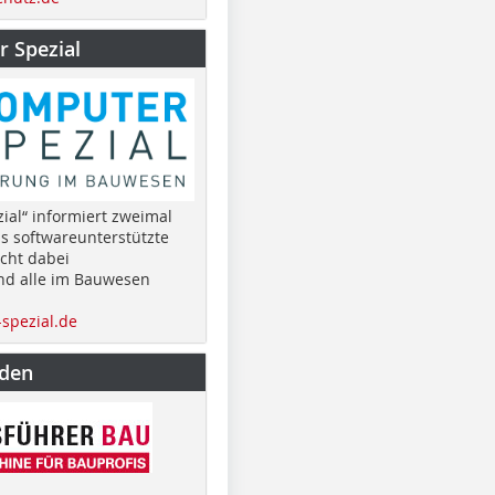
 Spezial
ial“ informiert zweimal
as softwareunterstützte
cht dabei
nd alle im Bauwesen
spezial.de
nden