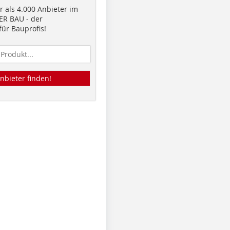
 als 4.000 Anbieter im
R BAU - der
ür Bauprofis!
nbieter finden!