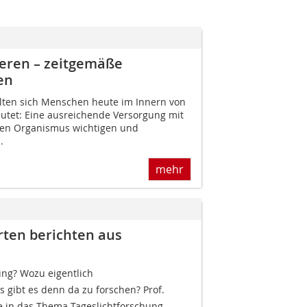
eren – zeit­gemäße
en
halten sich Menschen heute im Innern von
utet: Eine ausreichende Versorgung mit
en Organismus wichtigen und
.
mehr
erten berichten aus
ung? Wozu eigentlich
 gibt es denn da zu forschen? Prof.
 in das Thema Tageslichtforschung