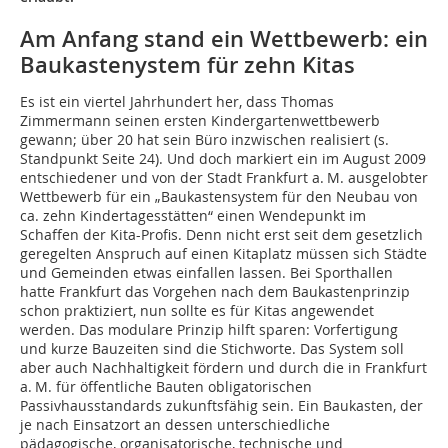
Am Anfang stand ein Wettbewerb: ein
Baukastenystem für zehn Kitas
Es ist ein viertel Jahrhundert her, dass Thomas
Zimmermann seinen ersten Kindergartenwettbewerb
gewann; über 20 hat sein Büro inzwischen realisiert (s.
Standpunkt Seite 24). Und doch markiert ein im August 2009
entschiedener und von der Stadt Frankfurt a. M. ausgelobter
Wettbewerb für ein „Baukastensystem für den Neubau von
ca. zehn Kindertagesstätten“ einen Wendepunkt im
Schaffen der Kita-Profis. Denn nicht erst seit dem gesetzlich
geregelten Anspruch auf einen Kitaplatz müssen sich Städte
und Gemeinden etwas einfallen lassen. Bei Sporthallen
hatte Frankfurt das Vorgehen nach dem Baukastenprinzip
schon praktiziert, nun sollte es für Kitas angewendet
werden. Das modulare Prinzip hilft sparen: Vorfertigung
und kurze Bauzeiten sind die Stichworte. Das System soll
aber auch Nachhaltigkeit fördern und durch die in Frankfurt
a. M. für öffentliche Bauten obligatorischen
Passivhausstandards zukunftsfähig sein. Ein Baukasten, der
je nach Einsatzort an dessen unterschiedliche
pädagogische, organisatorische, technische und