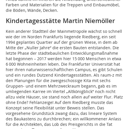
Farben und Materialien für die Treppen und Einbaumöbel,
die Böden, Wände, Decken.
Kindertagesstätte Martin Niemöller
Kein anderer Stadtteil der Mainmetropole wächst so schnell
wie der im Norden Frankfurts liegende Riedberg, ein seit
1994 geplantes Quartier auf der grünen Wiese, in dem ab
Mitte der „Nuller Jahre“ die ersten Bauten entstanden. Die
letzte Phase der städtebaulichen Entwicklungsmaßnahme
hat begonnen – 2017 werden hier 15 000 Menschen in etwa
6 000 Wohneinheiten leben. Die Frankfurter Universität hat
hier ihren naturwissenschaftlichen Campus, es gibt Schulen
und ein rundes Dutzend Kindertagesstätten. Als raum-z mit
den Planungen für die zweigeschossige Kita mit sechs
Gruppen- und einem Mehrzweckraum begann, gab es im
umliegenden Karree im Viertel „Altkönigblick“ noch nicht
allzu viele Häuser, sie stand noch allein auf weiter Flur. Platz
ohne Ende? Fehlanzeige! Auf dem Riedberg musste das
Konzept seine Flexibilität unter Beweis stellen. Das
vorgesehene Grundstück zwang dazu, das lineare System
des Baukastens zu durchbrechen; ein willkommener Anlass
für die Architekten, das Lob des Preisgerichts in die Tat