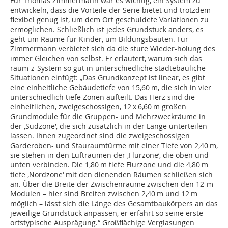
Für Thomas Zimmermann war es wichtig, ein System zu
entwickeln, dass die Vorteile der Serie bietet und trotzdem
flexibel genug ist, um dem Ort geschuldete Variationen zu
ermöglichen. Schließlich ist jedes Grundstück anders, es
geht um Räume für Kinder, um Bildungsbauten. Für
Zimmermann verbietet sich da die sture Wieder-holung des
immer Gleichen von selbst. Er erläutert, warum sich das
raum-z-System so gut in unterschiedliche städtebauliche
Situationen einfügt: „Das Grundkonzept ist linear, es gibt
eine einheitliche Gebäudetiefe von 15,60 m, die sich in vier
unterschiedlich tiefe Zonen aufteilt. Das Herz sind die
einheitlichen, zweigeschossigen, 12 x 6,60 m großen
Grundmodule für die Gruppen- und Mehrzweckräume in
der ‚Südzone‘, die sich zusätzlich in der Länge unterteilen
lassen. Ihnen zugeordnet sind die zweigeschossigen
Garderoben- und Stauraumtürme mit einer Tiefe von 2,40 m,
sie stehen in den Lufträumen der ‚Flurzone‘, die oben und
unten verbinden. Die 1,80 m tiefe Flurzone und die 4,80 m
tiefe ‚Nordzone‘ mit den dienenden Räumen schließen sich
an. Über die Breite der Zwischenräume zwischen den 12-m-
Modulen – hier sind Breiten zwischen 2,40 m und 12 m
möglich – lässt sich die Länge des Gesamtbaukörpers an das
jeweilige Grundstück anpassen, er erfährt so seine erste
ortstypische Ausprägung.“ Großflächige Verglasungen