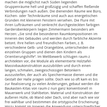
machen die möglichst nach Süden liegenden
Gruppenräume hell und großzügig und schaffen fließende
Verbindungen nach außen. Die dienenden Räume wie Büro,
Küchen- oder Technikräume sind auch aus energetischen
Gründen mit kleineren Fenstern versehen. Die Flure mit
ihren Lufträumen und senkrecht durchgesteckten farbigen
Garderobenkörpern liegen Zimmermann besonders am
Herzen: „Sie sind die besonderen Raumkompositionen im
Inneren des Gebäudes und werden durch farbliche Akzente
betont. Ihre hellen und freundlichen Farben, z. B.
verschiedene Gelb- und Orangetöne, unterscheiden die
einzelnen Gruppen und dienen den Kindern als
Orientierungshilfe“. Im Wettbewerb schlugen raum-z
architekten vor, die Module als elementierte Holztafel-
Massivbaukonstruktion auszubilden und durch einen
langen, schmalen, zweigeschossigen Betonkern
auszusteifen, der auch als Speichermasse dienen und die
Gestalt der Halle prägen sollte. Doch wie so oft kam es bis
zur Realisierung zu vielen Änderungen, gebaut werden die
Baukasten-Kitas von raum-z nun ganz konventionell in
Mauerwerk und Stahlbeton. Material und Konstruktion der
äußeren Hülle, ob Wand oder Dach, sind aber nach wie vor
frei wählbar und bestimmen die ortstypische Erscheinung.
Hinzu kommt im Inneren die Anwendung unterschiedlicher