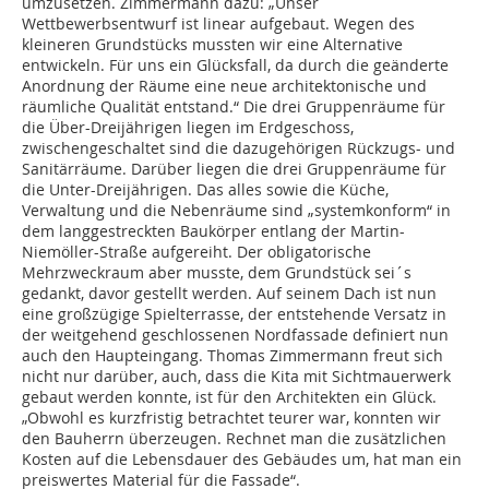
umzusetzen. Zimmermann dazu: „Unser
Wettbewerbsentwurf ist linear aufgebaut. Wegen des
kleineren Grundstücks mussten wir eine Alterna­tive
entwickeln. Für uns ein Glücksfall, da durch die geänderte
Anordnung der Räume eine neue architektonische und
räumliche Qualität entstand.“ Die drei Gruppenräume für
die Über-Dreijährigen liegen im Erdgeschoss,
zwischengeschaltet sind die dazugehörigen Rückzugs- und
Sanitärräume. Darüber liegen die drei Gruppenräume für
die Unter-Dreijährigen. Das alles sowie die Küche,
Verwaltung und die Nebenräume sind „systemkonform“ in
dem langgestreckten Baukörper entlang der Martin-
Niemöller-Straße aufgereiht. Der obligatorische
Mehrzweckraum aber musste, dem Grundstück sei´s
gedankt, davor gestellt werden. Auf seinem Dach ist nun
eine großzügige Spielterrasse, der entstehende Versatz in
der weitgehend geschlossenen Nordfassade definiert nun
auch den Haupteingang. Thomas Zimmermann freut sich
nicht nur darüber, auch, dass die Kita mit Sichtmauerwerk
gebaut werden konnte, ist für den Architekten ein Glück.
„Obwohl es kurzfristig betrachtet teurer war, konnten wir
den Bauherrn überzeugen. Rechnet man die zusätzlichen
Kosten auf die Lebensdauer des Gebäudes um, hat man ein
preiswertes Material für die Fassade“.