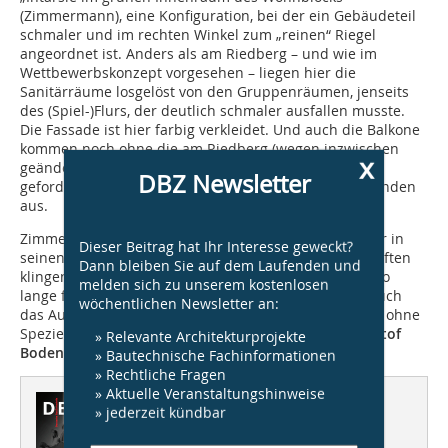
(Zimmermann), eine Konfiguration, bei der ein Gebäudeteil
schmaler und im rechten Winkel zum „reinen“ Riegel
angeordnet ist. Anders als am Riedberg – und wie im
Wettbewerbskonzept vorgesehen – liegen hier die
Sanitärräume losgelöst von den Gruppenräumen, jenseits
des (Spiel-)Flurs, der deutlich schmaler ausfallen musste.
Die Fassade ist hier farbig verkleidet. Und auch die Balkone
kommen noch ohne die am Riedberg (wegen inzwischen
x
geänderter Brandschutzanforderungen) schließlich
DBZ Newsletter
geforderten zusätzlichen Fluchttreppen an den Kopfenden
aus.
Zimmermann, der lieber vom Kindergarten als von der in
Dieser Beitrag hat Ihr Interesse geweckt?
seinen Ohren nach DIN und Unfallverhütungsvorschriften
Dann bleiben Sie auf dem Laufenden und
klingenden Kindertagesstätte spricht, ist froh, schon so
melden sich zu unserem kostenlosen
lange für Kinder planen und bauen zu dürfen. Und auch
wöchentlichen Newsletter an:
das Ausreizen des Baukastens macht ihm Spaß. Denn ohne
Spezielles werden Prinzipien schnell langweilig.
Christof
» Relevante Architekturprojekte
Bodenbach, Wiesbaden
» Bautechnische Fachinformationen
» Rechtliche Fragen
» Aktuelle Veranstaltungshinweise
Dieser Artikel erschien in
» jederzeit kündbar
DBZ 05/2016