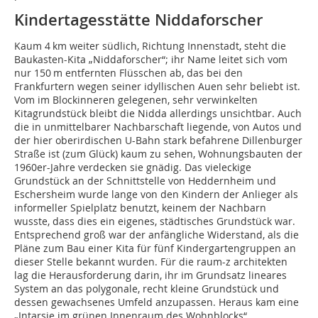
Kindertagesstätte Niddaforscher
Kaum 4 km weiter südlich, Richtung Innenstadt, steht die
Baukasten-Kita „Niddaforscher“; ihr Name leitet sich vom
nur 150 m entfernten Flüsschen ab, das bei den
Frankfurtern wegen seiner idyllischen Auen sehr beliebt ist.
Vom im Blockinneren gelegenen, sehr verwinkelten
Kitagrundstück bleibt die Nidda allerdings unsichtbar. Auch
die in unmittelbarer Nachbarschaft liegende, von Autos und
der hier oberirdischen U-Bahn stark befahrene Dillenburger
Straße ist (zum Glück) kaum zu sehen, Wohnungsbauten der
1960er-Jahre verdecken sie gnädig. Das vieleckige
Grundstück an der Schnittstelle von Heddernheim und
Eschersheim wurde lange von den Kindern der Anlieger als
informeller Spielplatz benutzt, keinem der Nachbarn
wusste, dass dies ein eigenes, städtisches Grundstück war.
Entsprechend groß war der anfängliche Widerstand, als die
Pläne zum Bau einer Kita für fünf Kindergartengruppen an
dieser Stelle bekannt wurden. Für die raum-z architekten
lag die Herausforderung darin, ihr im Grundsatz lineares
System an das polygonale, recht kleine Grundstück und
dessen gewachsenes Umfeld anzupassen. Heraus kam eine
„Intarsie im grünen Innenraum des Wohnblocks“