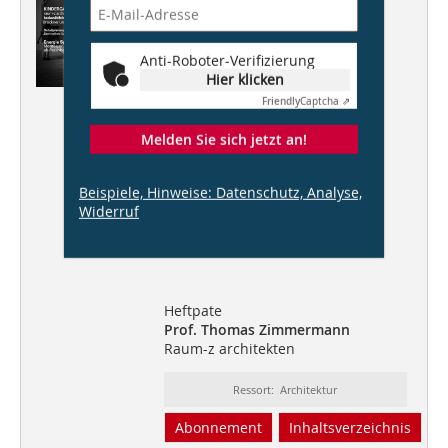
Bauen für Kinder
Anti-Roboter-Verifizierung
Kindergärten von
Hier klicken
raum-z architekten
kadawittfeld
Friendly
Captcha ⇗
Brücker und Brückner
Melden Sie sich jetzt an!
Detailplanung
„Barrierefreie Schwelle“
Beispiele, Hinweise: Datenschutz, Analyse,
Widerruf
Energie Spezial
Montessori-Kita als Passivhaus
Heftpate
Prof. Thomas Zimmermann
Raum-z architekten
Ressort: Architektur
Abonnement
Inhaltsverzeichnis