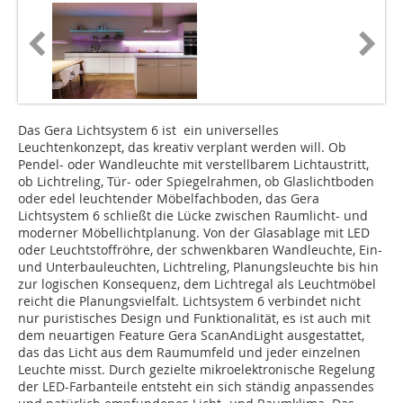
Das Gera Lichtsystem 6 ist ein universelles
Leuchtenkonzept, das kreativ verplant werden will. Ob
Pendel- oder Wandleuchte mit verstellbarem Lichtaustritt,
ob Lichtreling, Tür- oder Spiegelrahmen, ob Glaslichtboden
oder edel leuchtender Möbelfachboden, das Gera
Lichtsystem 6 schließt die Lücke zwischen Raumlicht- und
moderner Möbellichtplanung. Von der Glasablage mit LED
oder Leuchtstoffröhre, der schwenkbaren Wandleuchte, Ein-
und Unterbauleuchten, Lichtreling, Planungsleuchte bis hin
zur logischen Konsequenz, dem Lichtregal als Leuchtmöbel
reicht die Planungsvielfalt. Lichtsystem 6 verbindet nicht
nur puristisches Design und Funktionalität, es ist auch mit
dem neuartigen Fea­ture Gera ScanAndLight ausge­stattet,
das das Licht aus dem Raumumfeld und jeder einzelnen
Leuchte misst. Durch gezielte mikro­elektronische Regelung
der LED-Farbanteile entsteht ein sich ständig anpassen­des