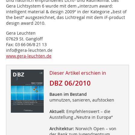
und natürlich em­pfun­denes Licht- und Raum­klima. Das
Gera Lichtsystem 6 wurde mit dem „interzum award:
intelligent material & design 2009“ in der Kategorie „best of
the best“ ausgezeichnet, das Lichtregal mit dem iF-product
design award 2010.
Gera Leuchten
07629 St. Gangloff
Fax: 03 66 06/8 21 13
info@gera-leuchten.de
www.gera-leuchten.de
Dieser Artikel erschien in
DBZ 06/2010
Bauen im Bestand
umnutzen, sanieren, aufstocken
Aktuell:
Empfehlenswert – die
Ausstellung „Neutra in Europa“
Architektur:
Norwich Open – von
der Bank zum Jugendzentrum