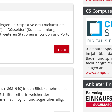
CS Computer
legten Retrospektive des Fotokünstlers
4) in Düsseldorf (Kunstsammlung
t weiteren Stationen in London und Porto
„Computer Spez
mehr
im Jahr über d
Bauen und spri
fachübergreife
Tätigen an.
www.computer-
Anbieter fi
 (18681940) in den Blick zu nehmen sei,
chriftenreihe, in welcher der
en ist, möglich und sogar überfällig.