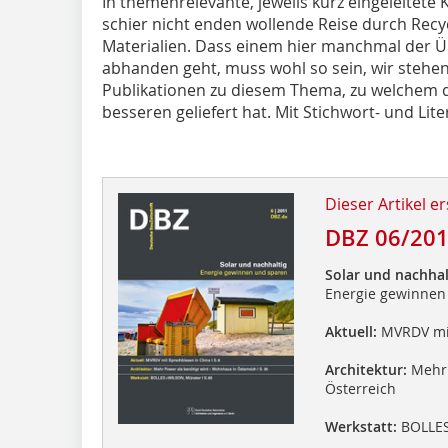
In themenrelevante, jeweils kurz eingeleitete 
schier nicht enden wollende Reise durch Recyc
Materialien. Dass einem hier manchmal der Üb
abhanden geht, muss wohl so sein, wir stehen
Publikationen zu diesem Thema, zu welchem d
besseren geliefert hat. Mit Stichwort- und Lite
Dieser Artikel er
DBZ 06/20
Solar und nachhal
Energie gewinnen
Aktuell:
MVRDV mit
Architektur:
Mehr 
Österreich
Werkstatt:
BOLLES