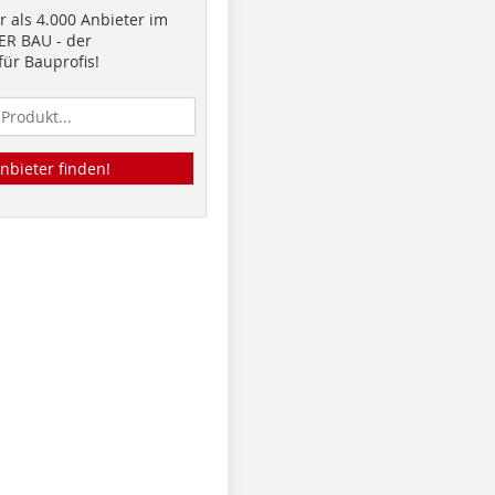
 als 4.000 Anbieter im
R BAU - der
ür Bauprofis!
nbieter finden!