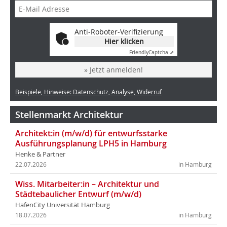
Anti-Roboter-Verifizierung
Hier klicken
Friendly
Captcha ⇗
» Jetzt anmelden!
Beispiele, Hinweise: Datenschutz, Analyse, Widerruf
Stellenmarkt Architektur
Architekt:in (m/w/d) für entwurfsstarke
Ausführungsplanung LPH5 in Hamburg
Henke & Partner
22.07.2026
in Hamburg
Wiss. Mitarbeiter:in – Architektur und
Städtebaulicher Entwurf (m/w/d)
HafenCity Universität Hamburg
18.07.2026
in Hamburg