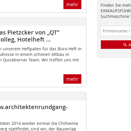
mehr
Finden Sie mehr
EINKAUFSFÜHRE
Suchmaschine f
s Pietzcker von „QT“
lleg, Hotelheft …
A
i unserem Heftpaten für das Büro-Heft in
dresse in einem schönen Altbau in
m Quickborner Team. Wir treffen uns mit
mehr
w.architektenrundgang-
tober 2014 wieder einmal die Chillventa
g stattfindet, sind wir, der Bauverlag