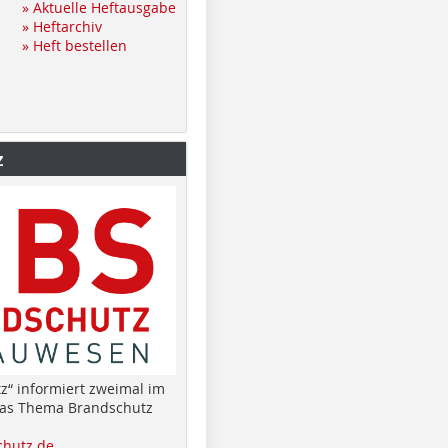
» Aktuelle Heftausgabe
» Heftarchiv
» Heft bestellen
z
z“ informiert zweimal im
das Thema Brandschutz
hutz.de