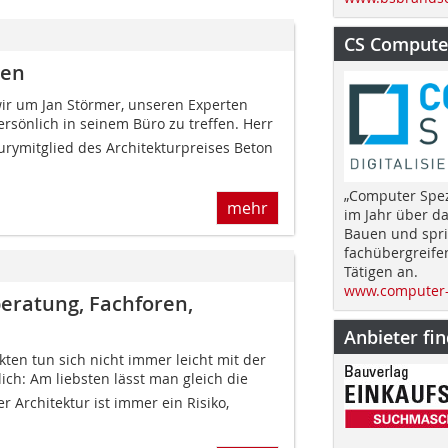
CS Computer
ren
ir um Jan Störmer, unseren Experten
ersönlich in seinem Büro zu treffen. Herr
rymitglied des Architekturpreises Beton
„Computer Spez
mehr
im Jahr über d
Bauen und spri
fachübergreife
Tätigen an.
www.computer-
beratung, Fachforen,
Anbieter fi
ten tun sich nicht immer leicht mit der
lich: Am liebsten lässt man gleich die
r Architektur ist immer ein Risiko,