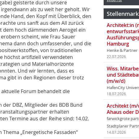
usgabe) geisterte durch unsere
irgendwann als zu weit her geholt. Wir
Stellenmark
nende Hand, den Kopf mit Überblick, den
 brachte uns sanft aus dem All zurück
Architekt:in 
mit dem hoch dämmen­den Aerogel ein
entwurfsstar
 erobern scheint, wie Frau Sauer
Ausführungsp
Thema dann doch umfassender, und die
Hamburg
ositwerkstoffen, von traditionellen
Henke & Partner
 höchst artifiziell verwendeten
22.07.2026
Strategien und Materialhorizonte
Wiss. Mitarbei
onnten. Und wir lernten, dass es
und Städteba
ma gibt in den Regionen dieser trotz
(m/w/d)
HafenCity Univer
 aktuelle Forum behandelt die
18.07.2026
n der DBZ, Mitglieder des BDB Bund
Architekt (m/
eranstaltungspartner erhalten
Ahaus oder 
tzten Termine aus der Reihe sind: 14.02.
farwickgrote par
Stadtplaner Par
m Thema „Energetische Fassaden“
14.07.2026