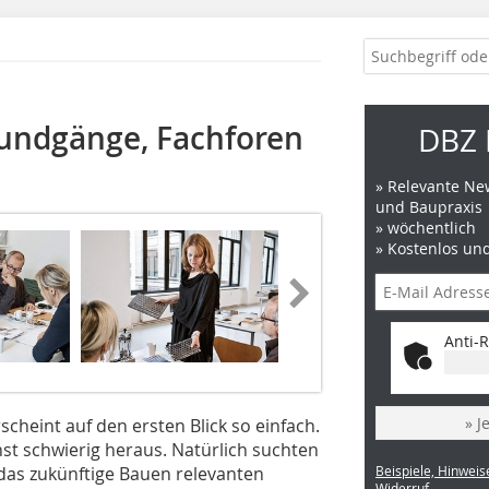
Rundgänge, Fachforen
DBZ 
» Relevante New
und Baupraxis
» wöchentlich
» Kostenlos un
Anti-R
» J
cheint auf den ersten Blick so einfach.
chst schwierig heraus. Natürlich suchten
das zukünftige Bauen relevanten
Beispiele, Hinweis
Widerruf