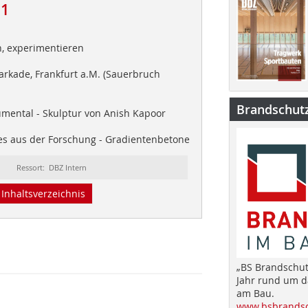
11
, experimentieren
rkade, Frankfurt a.M. (Sauerbruch
Brandschut
ental - Skulptur von Anish Kapoor
s aus der Forschung - Gradientenbetone
Ressort: DBZ Intern
Inhaltsverzeichnis
„BS Brandschut
Jahr rund um 
am Bau.
www.bsbrandsc