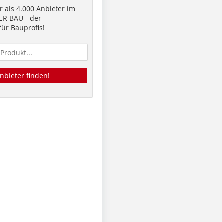
 als 4.000 Anbieter im
R BAU - der
ür Bauprofis!
nbieter finden!