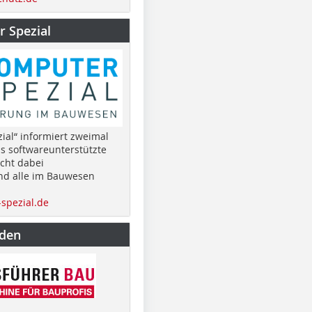
 Spezial
ial“ informiert zweimal
as softwareunterstützte
cht dabei
nd alle im Bauwesen
spezial.de
nden