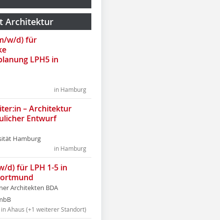
t Architektur
(m/w/d) für
ke
lanung LPH5 in
in Hamburg
ter:in – Architektur
ulicher Entwurf
sität Hamburg
in Hamburg
w/d) für LPH 1-5 in
Dortmund
tner Architekten BDA
tmbB
in Ahaus (+1 weiterer Standort)