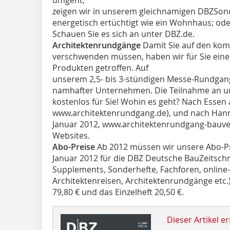
zeigen wir in unserem gleichnamigen DBZSon
ener­getisch ertüchtigt wie ein Wohnhaus; ode
Schauen Sie es sich an unter DBZ.de.
Architektenrundgänge
Damit Sie auf den ko
verschwenden müssen, haben wir für Sie eine
Produkten getroffen. Auf
unserem 2,5- bis 3-stündigen Messe-Rundgang
namhafter Unternehmen. Die Teilnahme an un
kostenlos für Sie! Wohin es geht? Nach Essen a
www.architektenrundgang.de), und nach Hanno
Januar 2012, www.architektenrundgang-bauve
Websites.
Abo-Preise
Ab 2012 müssen wir unsere Abo-Pre
Januar 2012 für die DBZ Deutsche BauZeitschr
Supplements, Sonderhefte, Fach­foren, onlin
Architektenreisen, Architektenrundgänge etc.
79,80 € und das Einzelheft 20,50 €.
Dieser Artikel er