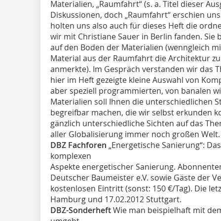
Materialien, „Raumfahrt“ (s. a. Titel dieser A
Diskussionen, doch „Raumfahrt“ erschien uns 
holten uns also auch für dieses Heft die ord
wir mit Christiane Sauer in Berlin fanden. Sie
auf den Boden der Materialien (wenngleich 
Material aus der Raumfahrt die Architektur zu
anmerkte). Im Gespräch verstanden wir das 
hier im Heft gezeigte kleine Auswahl von Komp
aber speziell programmierten, von banalen wie
Materialien soll Ihnen die unterschiedlichen 
begreifbar machen, die wir selbst erkunden k
gänzlich unterschiedliche Sichten auf das The
aller Globalisierung immer noch großen Welt.
DBZ Fachforen
„Energetische Sanierung“: Das
komplexen
Aspekte energetischer Sanierung. Abonnente
Deutscher Baumeister e.V. sowie Gäste der V
kostenlosen Eintritt (sonst: 150 €/Tag). Die le
Hamburg und 17.02.2012 Stuttgart.
DBZ-Sonderheft
Wie man beispielhaft mit de
umgeht,