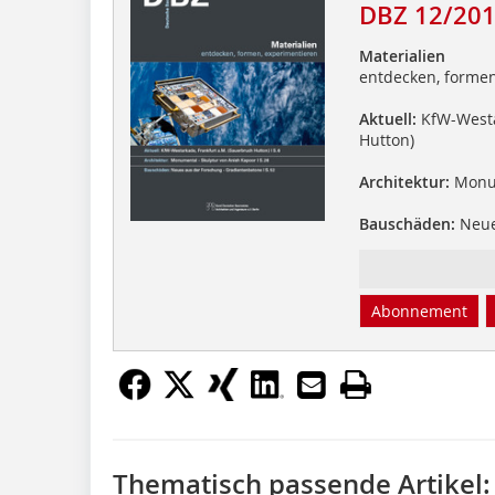
DBZ 12/20
Materialien
entdecken, formen
Aktuell:
KfW-Westa
Hutton)
Architektur:
Monum
Bauschäden:
Neue
Abonnement
Thematisch passende Artikel: