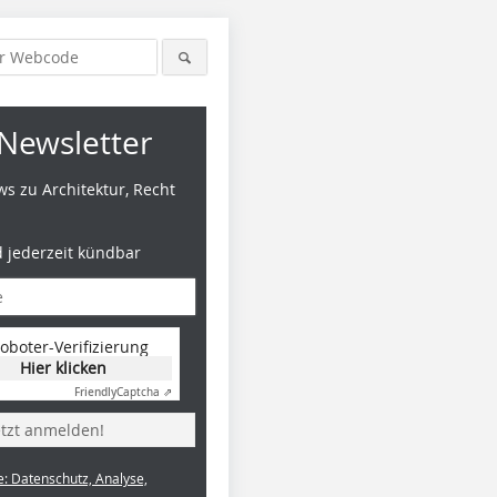
Newsletter
s zu Architektur, Recht
d jederzeit kündbar
oboter-Verifizierung
Hier klicken
Friendly
Captcha ⇗
etzt anmelden!
e: Datenschutz, Analyse,