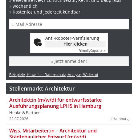
» Relevante News zu Architektur, Recht und Baupraxis
» wöchentlich
» Kostenlos und jederzeit kündbar
Anti-Roboter-Verifizierung
Hier klicken
Friendly
Captcha ⇗
» Jetzt anmelden!
Beispiele, Hinweise: Datenschutz, Analyse, Widerruf
Stellenmarkt Architektur
Architekt:in (m/w/d) für entwurfsstarke
Ausführungsplanung LPH5 in Hamburg
Henke & Partner
22.07.2026
in Hamburg
Wiss. Mitarbeiter:in – Architektur und
Städtebaulicher Entwurf (m/w/d)