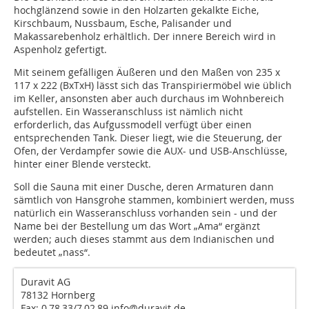
hochglänzend sowie in den Holzarten gekalkte Eiche,
Kirschbaum, Nussbaum, Esche, Palisander und
Makassarebenholz erhältlich. Der innere Bereich wird in
Aspenholz gefertigt.
Mit seinem gefälligen Äußeren und den Maßen von 235 x
117 x 222 (BxTxH) lässt sich das Transpiriermöbel wie üblich
im Keller, ansonsten aber auch durchaus im Wohnbereich
aufstellen. Ein Wasseranschluss ist nämlich nicht
erforderlich, das Aufgussmodell verfügt über einen
entsprechenden Tank. Dieser liegt, wie die Steuerung, der
Ofen, der Verdampfer sowie die AUX- und USB-Anschlüsse,
hinter einer Blende versteckt.
Soll die Sauna mit einer Dusche, deren Armaturen dann
sämtlich von Hansgrohe stammen, kombiniert werden, muss
natürlich ein Wasseranschluss vorhanden sein - und der
Name bei der Bestellung um das Wort „Ama“ ergänzt
werden; auch dieses stammt aus dem Indianischen und
bedeutet „nass“.
Duravit AG
78132 Hornberg
Fax: 0 78 33/7 02 89 info@duravit.de