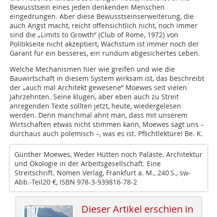
Bewusstsein eines jeden denkenden Menschen
eingedrungen. Aber diese Bewusstseinserweiterung, die
auch Angst macht, reicht offensichtlich nicht, noch immer
sind die „Limits to Growth“ (Club of Rome, 1972) von
Politikseite nicht akzeptiert, Wachstum ist immer noch der
Garant für ein besseres, ein rundum abgesichertes Leben.
Welche Mechanismen hier wie greifen und wie die
Bauwirtschaft in diesem System wirksam ist, das beschreibt
der „auch mal Architekt gewesene“ Moewes seit vielen
Jahrzehnten. Seine klugen, aber eben auch zu Streit
anregenden Texte sollten jetzt, heute, wiedergelesen
werden. Denn manchmal ahnt man, dass mit unserem
Wirtschaften etwas nicht stimmen kann, Moewes sagt uns –
durchaus auch polemisch –, was es ist. Pflichtlektüre! Be. K.
Günther Moewes, Weder Hütten noch Paläste. Architektur
und Ökologie in der Arbeitsgesellschaft. Eine
Streitschrift. Nomen Verlag, Frankfurt a. M., 240 S., sw-
Abb.-Teil20 €, ISBN 978-3-939816-78-2
Dieser Artikel erschien in