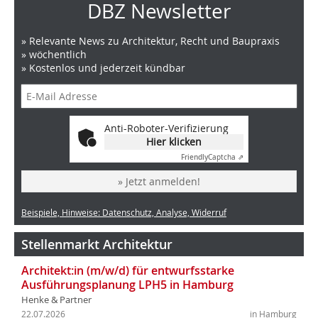
DBZ Newsletter
» Relevante News zu Architektur, Recht und Baupraxis
» wöchentlich
» Kostenlos und jederzeit kündbar
Anti-Roboter-Verifizierung
Hier klicken
Friendly
Captcha ⇗
» Jetzt anmelden!
Beispiele, Hinweise: Datenschutz, Analyse, Widerruf
Stellenmarkt Architektur
Architekt:in (m/w/d) für entwurfsstarke
Ausführungsplanung LPH5 in Hamburg
Henke & Partner
22.07.2026
in Hamburg