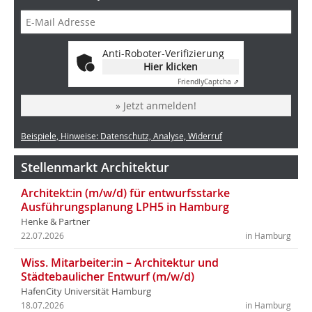
Anti-Roboter-Verifizierung
Hier klicken
Friendly
Captcha ⇗
» Jetzt anmelden!
Beispiele, Hinweise: Datenschutz, Analyse, Widerruf
Stellenmarkt Architektur
Architekt:in (m/w/d) für entwurfsstarke
Ausführungsplanung LPH5 in Hamburg
Henke & Partner
22.07.2026
in Hamburg
Wiss. Mitarbeiter:in – Architektur und
Städtebaulicher Entwurf (m/w/d)
HafenCity Universität Hamburg
18.07.2026
in Hamburg