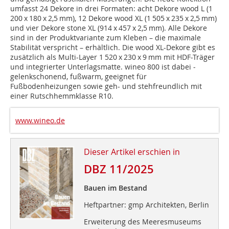
umfasst 24 Dekore in drei Formaten: acht Dekore wood L (1
200 x 180 x 2,5 mm), 12 Dekore wood XL (1 505 x 235 x 2,5 mm)
und vier Dekore stone XL (914 x 457 x 2,5 mm). Alle Dekore
sind in der Produktvariante zum Kleben – die maximale
Stabilität verspricht – erhältlich. Die wood XL-Dekore gibt es
zusätzlich als Multi-Layer­ 1 520 x 230 x 9 mm mit HDF-Träger
und integrierter Unterlagsmatte. wineo 800 ist dabei ­
gelenkschonend, fußwarm, geeignet für
Fußbodenheizungen sowie geh- und stehfreundlich mit
einer Rutschhemmklasse R10.
www.wineo.de
Dieser Artikel erschien in
DBZ 11/2025
Bauen im Bestand
Heftpartner: gmp Architekten, Berlin
Erweiterung des Meeresmuseums