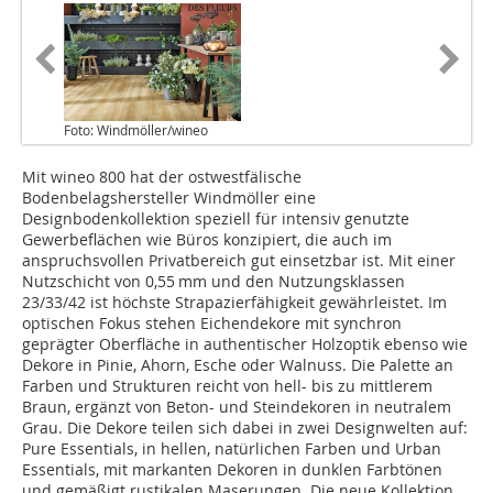
Foto: Windmöller/wineo
Mit wineo 800 hat der ostwestfälische
Bodenbelagshersteller Windmöller eine
Designbodenkollektion speziell für intensiv genutzte
Gewerbeflächen wie Büros konzipiert, die auch im
anspruchsvollen Privatbereich gut einsetzbar ist. Mit einer
Nutzschicht von 0,55 mm und den Nutzungsklassen
23/33/42 ist höchste Strapazierfähigkeit gewährleistet. Im
optischen Fokus stehen Eichendekore mit synchron
geprägter Oberfläche in authentischer Holzoptik ebenso wie
Dekore in Pinie, Ahorn, Esche oder Walnuss. Die Palette an
Farben und Strukturen reicht von hell- bis zu mittlerem
Braun, ergänzt von Beton- und Steindekoren in neutralem
Grau. Die Dekore teilen sich dabei in zwei Designwelten auf:
Pure Essentials, in hellen, natürlichen Farben und Urban
Essentials, mit markanten Dekoren in dunklen Farbtönen
und gemäßigt rustikalen Maserungen. Die neue Kollektion