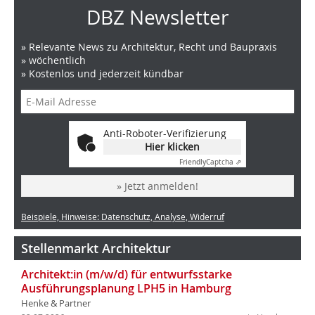
DBZ Newsletter
» Relevante News zu Architektur, Recht und Baupraxis
» wöchentlich
» Kostenlos und jederzeit kündbar
Anti-Roboter-Verifizierung
Hier klicken
Friendly
Captcha ⇗
» Jetzt anmelden!
Beispiele, Hinweise: Datenschutz, Analyse, Widerruf
Stellenmarkt Architektur
Architekt:in (m/w/d) für entwurfsstarke
Ausführungsplanung LPH5 in Hamburg
Henke & Partner