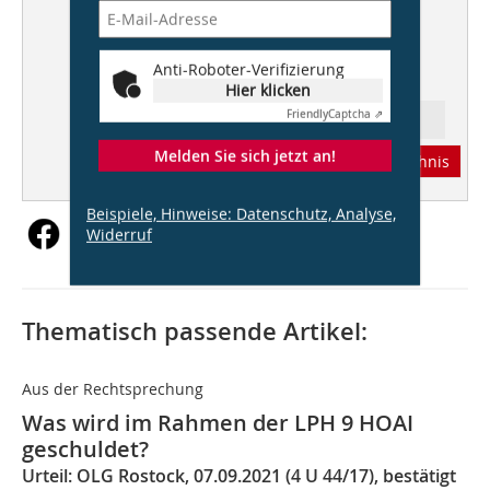
Planungsbüro
Wattenmeerzentrum, Ribe/DK
Anti-Roboter-Verifizierung
Dorte Mandrup A/S
Hier klicken
Friendly
Captcha ⇗
Ressort: Recht
Melden Sie sich jetzt an!
Abonnement
Inhaltsverzeichnis
Beispiele, Hinweise: Datenschutz, Analyse,
Widerruf
Thematisch passende Artikel:
Aus der Rechtsprechung
Was wird im Rahmen der LPH 9 HOAI
geschuldet?
Urteil: OLG Rostock, 07.09.2021 (4 U 44/17), bestätigt