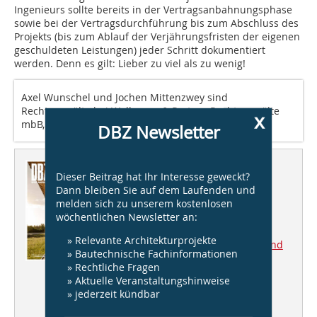
Ingenieurs sollte bereits in der Vertragsanbahnungsphase
sowie bei der Vertragsdurchführung bis zum Abschluss des
Projekts (bis zum Ablauf der Verjährungsfristen der eigenen
geschuldeten Leistungen) jeder Schritt dokumentiert
werden. Denn es gilt: Lieber zu viel als zu wenig!
Axel Wunschel und Jochen Mittenzwey sind
Rechtsanwälte bei Wollmann & Partner Rechtsanwälte
x
mbB, Berlin, www.wollmann.de
DBZ Newsletter
Dieser Artikel erschien in
Dieser Beitrag hat Ihr Interesse geweckt?
DBZ 7/8/2019
Dann bleiben Sie auf dem Laufenden und
melden sich zu unserem kostenlosen
wöchentlichen Newsletter an:
Regionales Bauen
» Relevante Architekturprojekte
DBZ Heftpaten Matthias Reese und
» Bautechnische Fachinformationen
Stefan Woehrlin
» Rechtliche Fragen
Regional Bauen!
» Aktuelle Veranstaltungshinweise
» jederzeit kündbar
Büromanagement
Prozessoptimierung im