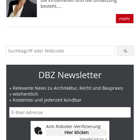
die Einzelheiten und die Umsetzung
besteht....
mehr
DBZ Newsletter
» Relevante News zu Architektur, Recht und Baupraxis
» wöchentlich
» Kostenlos und jederzeit kündbar
Anti-Roboter-Verifizierung
Hier klicken
Friendly
Captcha ⇗