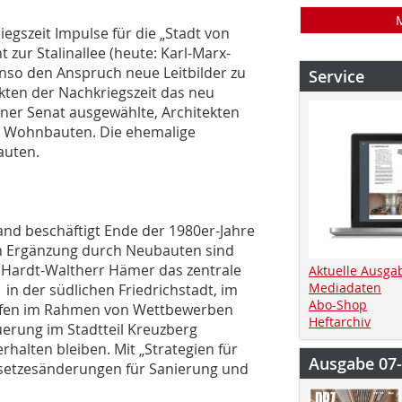
iegszeit Impulse für die „Stadt von
 zur Stalinallee (heute: Karl-Marx-
enso den Anspruch neue Leitbilder zu
Service
ekten der Nachkriegszeit das neu
iner Senat ausgewählte, Architekten
he Wohnbauten. Die ehemalige
auten.
and beschäftigt Ende der 1980er-Jahre
en Ergänzung durch Neubauten sind
d Hardt-Waltherr Hämer das zentrale
Aktuelle Ausga
Mediadaten
in der südlichen Friedrichstadt, im
Abo-Shop
 Hafen im Rahmen von Wettbewerben
Heftarchiv
uerung im Stadtteil Kreuzberg
halten bleiben. Mit „Strategien für
Ausgabe 07
Gesetzesänderungen für Sanierung und