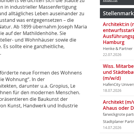
hunderts verdichten sich die Städte zu
 in industrieller Massenfertigung
Stellenmark
und alltägliches Leben auseinander zu
Zustand was entgegensetzen – die
Architekt:in 
 Natur. Ab 1899 übernahm Joseph Maria
entwurfsstar
ie auf der Mathildenhöhe. Sie
Ausführungsp
telier- und Wohnhäuser sowie die
Hamburg
Es sollte eine ganzheitliche,
Henke & Partner
.
22.07.2026
Wiss. Mitarbei
und Städteba
förderte neue Formen des Wohnens
(m/w/d)
Die Wohnung“. In der
HafenCity Univer
itekten, darunter u.a. Gropius, Le
18.07.2026
Wohnen für den modernen Menschen.
räsentieren die Baukunst der
Architekt (m/
on Kunst, Handwerk und Industrie
Ahaus oder 
farwickgrote par
Stadtplaner Par
14.07.2026