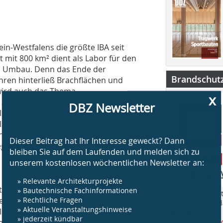
in-Westfalens die größte IBA seit
 mit 800 km² dient als Labor für den
len Umbau. Denn das Ende der
Brandschut
hren hinterließ Brachflächen und
wird auch das Thema
x
DBZ Newsletter
it aufgenommen. Mit über 100 Projekten
äldern in einen Landschaftspark um, die
e Orte und fördert innovative
g des Bestands. Die IBA Emscher Park
Dieser Beitrag hat Ihr Interesse geweckt? Dann
regionen und -anlagen.
bleiben Sie auf dem Laufenden und melden sich zu
unserem kostenlosen wöchentlichen Newsletter an:
» Relevante Architekturprojekte
» Bautechnische Fachinformationen
sarchitektur ebenfalls auf die Agenda
„BS Brandschut
» Rechtliche Fragen
Niederlausitz ganz der Aufwertung des
Jahr rund um 
» Aktuelle Veranstaltungshinweise
ausitz ist durchzogen von Anfang der
am Bau.
» jederzeit kündbar
erke. Zurückgeblieben sind 17 Gruben,
www.bsbrandsc