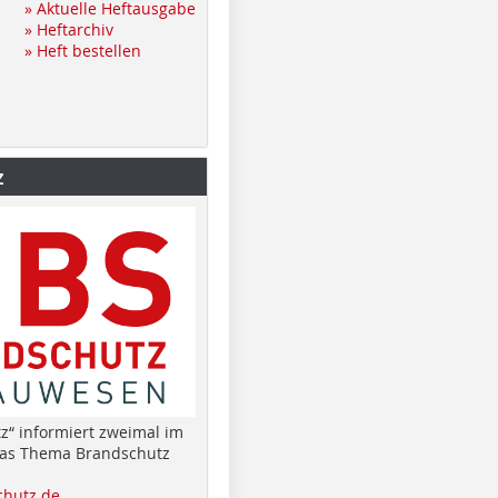
» Aktuelle Heftausgabe
» Heftarchiv
» Heft bestellen
z
z“ informiert zweimal im
das Thema Brandschutz
hutz.de