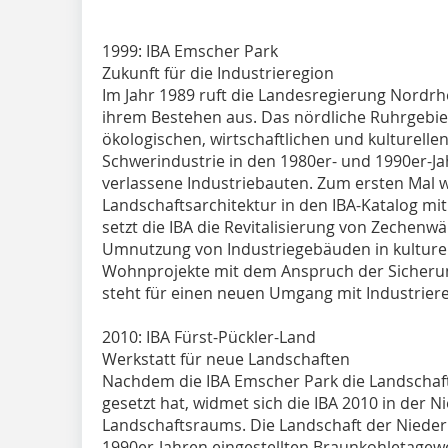
1999: IBA Emscher Park
Zukunft für die Industrieregion
Im Jahr 1989 ruft die Landesregierung Nordrhe
ihrem Bestehen aus. Das nördliche Ruhrgebiet
ökologischen, wirtschaftlichen und kulturel
Schwerindustrie in den 1980er- und 1990er-Ja
verlassene Industriebauten. Zum ersten Mal 
Landschaftsarchitektur in den IBA-Katalog m
setzt die IBA die Revitalisierung von Zechenw
Umnutzung von Industriegebäuden in kulturell
Wohnprojekte mit dem Anspruch der Sicherun
steht für einen neuen Umgang mit Industrie
2010: IBA Fürst-Pückler-Land
Werkstatt für neue Landschaften
Nachdem die IBA Emscher Park die Landschaft
gesetzt hat, widmet sich die IBA 2010 in der 
Landschaftsraums. Die Landschaft der Niederl
1990er-Jahren eingestellten Braunkohletagew