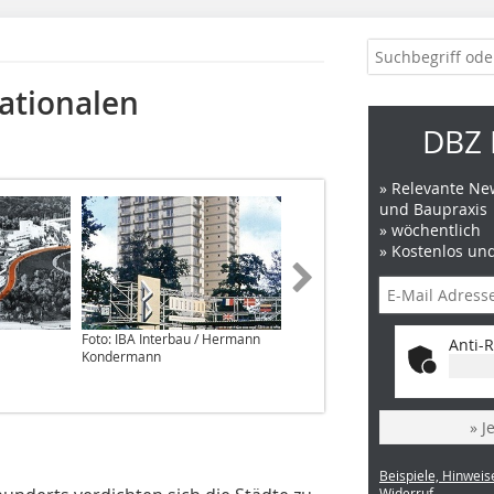
nationalen
DBZ 
» Relevante New
und Baupraxis
» wöchentlich
» Kostenlos un
Foto: IBA Interbau / Hermann
Foto: „Hardt-Waltherr Hämer.
Anti-R
Kondermann
Behutsame Stadterneuerung“,
Berlin 2007, S.63
» J
Beispiele, Hinweis
Widerruf