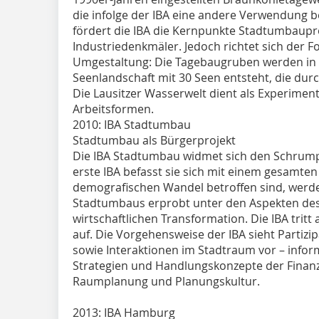
die infolge der IBA eine andere Verwendung 
fördert die IBA die Kernpunkte Stadtumbaupro
Industriedenkmäler. Jedoch richtet sich der F
Umgestaltung: Die Tagebaugruben werden in
Seenlandschaft mit 30 Seen entsteht, die dur
Die Lausitzer Wasserwelt dient als Experimen
Arbeitsformen.
2010: IBA Stadtumbau
Stadtumbau als Bürgerprojekt
Die IBA Stadtumbau widmet sich den Schrump
erste IBA befasst sie sich mit einem gesamten
demografischen Wandel betroffen sind, werd
Stadtumbaus erprobt unter den Aspekten de
wirtschaftlichen Transformation. Die IBA tritt
auf. Die Vorgehensweise der IBA sieht Partizi
sowie Interaktionen im Stadtraum vor – infor
Strategien und Handlungskonzepte der Finan
Raumplanung und Planungskultur.
2013: IBA Hamburg