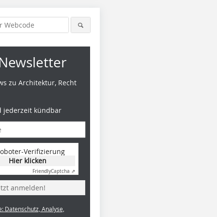
Newsletter
s zu Architektur, Recht
d jederzeit kündbar
Foto: IBA Emscher Park /
Foto: IBA Fürst-Pückler-Land /
oboter-Verifizierung
Michael Schwarze-Rodrian
Michael Klug
Hier klicken
Friendly
Captcha ⇗
etzt anmelden!
e: Datenschutz, Analyse,