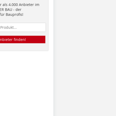
 als 4.000 Anbieter im
R BAU - der
ür Bauprofis!
nbieter finden!