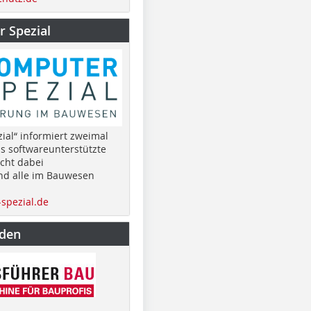
 Spezial
ial“ informiert zweimal
as softwareunterstützte
cht dabei
nd alle im Bauwesen
spezial.de
nden