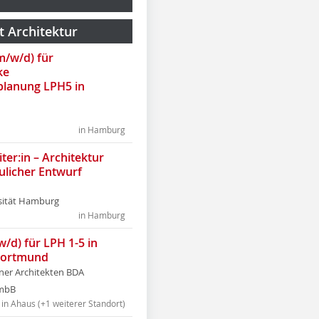
t Architektur
(m/w/d) für
ke
lanung LPH5 in
in Hamburg
ter:in – Architektur
ulicher Entwurf
sität Hamburg
in Hamburg
w/d) für LPH 1-5 in
Dortmund
tner Architekten BDA
tmbB
in Ahaus (+1 weiterer Standort)