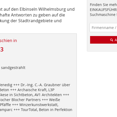
Finden Sie mehr
t auf den Elbinseln Wilhelmsburg und
EINKAUFSFÜHRE
hafte Antworten zu geben auf die
Suchmaschine f
ärkung der Stadtrandgebiete und
A
schien in
13
, sandgestrahlt
enedig +++ Dr.-Ing. C.-A. Graubner über
Beton +++ Archaische Kraft, L3P
kese in Sichtbeton, AV1 Architekten +++
locher Blocher Partners +++ Weiße
Pfäffle +++ Winzerkunstwerkstatt,
amparc +++ TourTotal, Beton in Perfektion