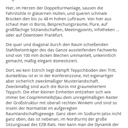
Hier, im Herzen der Doppelturmanlage, sausen die
Fahrstühle in gläsernen Hüllen, und queren schmale
Brücken den bis zu 48 m hohen Luftraum. Von hier aus
schaut man in Büros, Besprechungsräume, Flure, auf
großflächige Sitzlandschaften, Meetingpoints, Infotheken …
oder auf Downtown Frankfurt.
Die quer und diagonal durch den Raum schießenden
Stahlbetonträger des das Ganze aussteifenden Fachwerks
sind von 100 mm dicken Blechen ummantelt, unkenntlich
gemacht, mäßig elegant domestiziert.
Dort, wo kein Estrich liegt dämpft Teppichboden den Tritt,
dunkelblau ist er in der Konferenzzone, mit eigenartiger
aber sicherlich zweckmäßiger Musterlandschaft.
Zweckmäßig sind auch die Büros mit graumeliertem
Teppich. Die eher kleinen Einheiten entziehen sich wie
immer bei CoopHimmelb(l)au dem unregelmäßigen Raster
der Großstruktur mit überall rechten Winkeln und sind so
Inseln der Normalität im aufgeregten
Raumlandschaftsgewoge. Ganz oben im Südturm (also nicht
ganz oben, das ist nebenan, im Nordturm) der große
Sitzungssaal des EZB-Rats. Hier kann man die Dynamik der