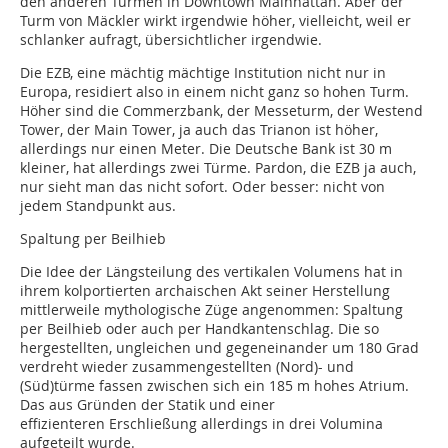
den anderen Türmen in Downtown Mainhattan. Aber der
Turm von Mäckler wirkt irgendwie höher, vielleicht, weil er
schlanker aufragt, übersichtlicher irgendwie.
Die EZB, eine mächtig mächtige Institution nicht nur in
Europa, residiert also in einem nicht ganz so hohen Turm.
Höher sind die Commerzbank, der Messeturm, der Westend
Tower, der Main Tower, ja auch das Trianon ist höher,
allerdings nur einen Meter. Die Deutsche Bank ist 30 m
kleiner, hat allerdings zwei Türme. Pardon, die EZB ja auch,
nur sieht man das nicht sofort. Oder besser: nicht von
jedem Standpunkt aus.
Spaltung per Beilhieb
Die Idee der Längsteilung des vertikalen Volumens hat in
ihrem kolportierten archaischen Akt seiner Herstellung
mittlerweile mythologische Züge angenommen: Spaltung
per Beilhieb oder auch per Handkantenschlag. Die so
hergestellten, ungleichen und gegeneinander um 180 Grad
verdreht wieder zusammengestellten (Nord)- und
(Süd)türme fassen zwischen sich ein 185 m hohes Atrium.
Das aus Gründen der Statik und einer
effizienteren Erschließung allerdings in drei Volumina
aufgeteilt wurde.