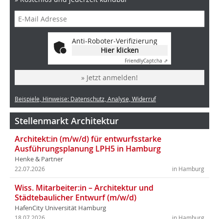
Anti-Roboter-Verifizierung
Hier klicken
Friendly
Captcha ⇗
» Jetzt anmelden!
Beispiele, Hinweise: Datenschutz, Analyse, Widerruf
Stellenmarkt Architektur
Architekt:in (m/w/d) für entwurfsstarke
Ausführungsplanung LPH5 in Hamburg
Henke & Partner
22.07.2026
in Hamburg
Wiss. Mitarbeiter:in – Architektur und
Städtebaulicher Entwurf (m/w/d)
HafenCity Universität Hamburg
18.07.2026
in Hamburg