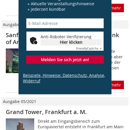
» Aktuelle Veranstaltungshinweise
mehr
» jederzeit kündbar
Ausgabe 12/2009
Sanft zur Umwelt One Bryant Park-Bank
Anti-Roboter-Verifizierung
of Amerika Tower
Hier klicken
Friendly
Captcha ⇗
Nachhaltigkeit und ökologische Aspekte
sind zwar auch in aller Munde, führen aber
Melden Sie sich jetzt an!
selten zu einer Presse-Präsenz, wie sie der
exaltierten Form zuteil wird. Bilder lassen
sich eben einfacher...
Beispiele, Hinweise: Datenschutz, Analyse,
Widerruf
mehr
Ausgabe 05/2021
Grand Tower, Frankfurt a. M.
Direkt am Eingangsbereich zum
Europaviertel entsteht in Frankfurt am Main