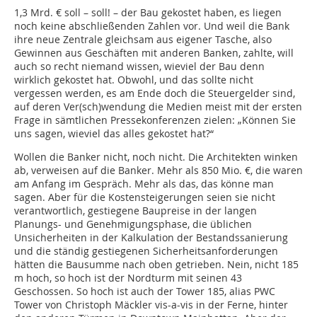
1,3 Mrd. € soll – soll! – der Bau gekostet haben, es liegen
noch keine abschließenden Zahlen vor. Und weil die Bank
ihre neue Zentrale gleichsam aus eigener Tasche, also
Gewinnen aus Geschäften mit anderen Banken, zahlte, will
auch so recht niemand wissen, wieviel der Bau denn
wirklich gekostet hat. Obwohl, und das sollte nicht
vergessen werden, es am Ende doch die Steuergelder sind,
auf deren Ver(sch)wendung die Medien meist mit der ersten
Frage in sämtlichen Pressekonferenzen zielen: „Können Sie
uns sagen, wieviel das alles gekostet hat?“
Wollen die Banker nicht, noch nicht. Die Architekten winken
ab, verweisen auf die Banker. Mehr als 850 Mio. €, die waren
am Anfang im Gespräch. Mehr als das, das könne man
sagen. Aber für die Kostensteigerungen seien sie nicht
verantwortlich, gestiegene Baupreise in der langen
Planungs- und Genehmigungsphase, die üblichen
Unsicherheiten in der Kalkulation der Bestandssanierung
und die ständig gestiegenen Sicherheitsanforderungen
hätten die Bausumme nach oben getrieben. Nein, nicht 185
m hoch, so hoch ist der Nordturm mit seinen 43
Geschossen. So hoch ist auch der Tower 185, alias PWC
Tower von Christoph Mäckler vis-a-vis in der Ferne, hinter