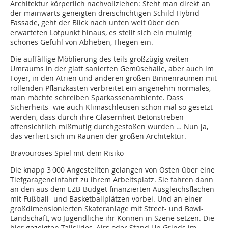
Architektur körperlich nachvollziehen: Steht man direkt an
der mainwärts geneigten dreischichtigen Schild-Hybrid-
Fassade, geht der Blick nach unten weit über den
erwarteten Lotpunkt hinaus, es stellt sich ein mulmig
schönes Gefühl von Abheben, Fliegen ein.
Die auffällige Möblierung des teils großzügig weiten
Umraums in der glatt sanierten Gemüsehalle, aber auch im
Foyer, in den Atrien und anderen großen Binnenräumen mit
rollenden Pflanzkästen verbreitet ein angenehm normales,
man möchte schreiben Sparkassenambiente. Dass
Sicherheits- wie auch Klimaschleusen schon mal so gesetzt
werden, dass durch ihre Gläsernheit Beton­streben
offensichtlich mißmutig durchgestoßen wurden … Nun ja,
das verliert sich im Raunen der großen Architektur.
Bravouröses Spiel mit dem Risiko
Die knapp 3 000 Angestellten gelangen von Osten über eine
Tiefgarageneinfahrt zu ihrem Arbeitsplatz. Sie fahren dann
an den aus dem EZB-Budget finanzierten Ausgleichsflächen
mit Fußball- und Basketballplätzen vorbei. Und an einer
großdimensionierten Skateranlage mit Street- und Bowl-
Landschaft, wo Jugendliche ihr Können in Szene setzen. Die
hier gezeigten Tailslides, Airs oder Stand Up Grinds im