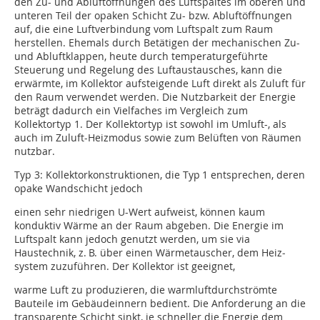
den Zu- und Ab­luftöffnungen des Luftspaltes im oberen und
unteren Teil der opaken Schicht Zu- bzw. Abluftöffnungen
auf, die eine Luftverbindung vom Luftspalt zum Raum
herstellen. Ehemals durch Betätigen der mechanischen Zu-
und Abluftklappen, heute durch temperaturgeführte
Steuerung und Regelung des Luftaustausches, kann die
erwärmte, im Kollektor aufsteigende Luft direkt als Zuluft für
den Raum verwendet werden. Die Nutzbarkeit der Energie
beträgt dadurch ein Vielfaches im Vergleich zum
Kollektortyp 1. Der Kollektortyp ist sowohl im Umluft-, als
auch im Zuluft-Heizmodus sowie zum Belüften von Räumen
nutzbar.
Typ 3:
Kollektorkonstruktionen, die Typ 1 entsprechen, deren
opake Wandschicht jedoch
einen sehr niedrigen U-Wert aufweist, können kaum
konduktiv Wärme an der Raum ab­ge­ben. Die Energie im
Luftspalt kann jedoch genutzt werden, um sie via
Haustechnik, z. B. über einen Wärmetauscher, dem Heiz­
system zuzuführen. Der Kollektor ist geeignet,
warme Luft zu produzieren, die warmluftdurchströmte
Bauteile im Gebäudeinnern bedient. Die Anforderung an die
transparente Schicht sinkt, je schneller die Energie dem