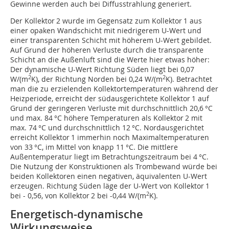
Gewinne werden auch bei Diffusstrahlung generiert.
Der Kollektor 2 wurde im Gegensatz zum Kollektor 1 aus
einer opaken Wandschicht mit niedrigerem U-Wert und
einer transparenten Schicht mit höherem U-Wert gebildet.
Auf Grund der höheren Verluste durch die transparente
Schicht an die Außenluft sind die Werte hier etwas höher:
Der dynamische U-Wert Richtung Süden liegt bei 0,07
2
2
W/(m
K), der Richtung Norden bei 0,24 W/(m
K). Betrachtet
man die zu erzielenden Kollektortemperaturen während der
Heizperiode, erreicht der südausgerichtete Kollektor 1 auf
Grund der geringeren Verluste mit durchschnittlich 20,6 °C
und max. 84 °C höhere Temperaturen als Kollektor 2 mit
max. 74 °C und durchschnittlich 12 °C. Nordausgerichtet
erreicht Kollektor 1 immerhin noch Maximaltemperaturen
von 33 °C, im Mittel von knapp 11 °C. Die mittlere
Außentemperatur liegt im Betrachtungszeitraum bei 4 °C.
Die Nutzung der Konstruktionen als Trombewand würde bei
beiden Kollektoren einen negativen‚ äquivalenten U-Wert
erzeugen. Richtung Süden läge der U-Wert von Kollektor 1
2
bei - 0,56, von Kollektor 2 bei -0,44 W/(m
K).
Energetisch-dynamische
Wirkungsweise