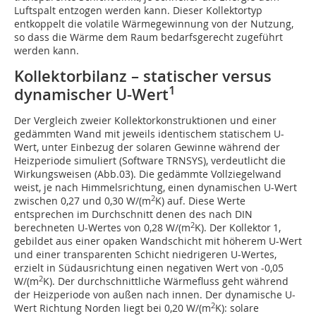
Luftspalt entzogen werden kann. Dieser Kollektortyp
entkoppelt die volatile Wärmegewinnung von der Nutzung,
so dass die Wärme dem Raum bedarfsgerecht zugeführt
werden kann.
Kollektorbilanz – statischer versus
1
dynamischer U-Wert
Der Vergleich zweier Kollektorkonstruktionen und einer
gedämmten Wand mit jeweils identischem statischem U-
Wert, unter Einbezug der solaren Gewinne während der
Heizperiode simuliert (Software TRNSYS), verdeutlicht die
Wirkungsweisen (Abb.03). Die gedämmte Vollziegelwand
weist, je nach Himmelsrichtung, einen dynamischen U-Wert
2
zwischen 0,27 und 0,30 W/(m
K) auf. Diese Werte
entsprechen im Durchschnitt denen des nach DIN
2
berechneten U-Wertes von 0,28 W/(m
K). Der Kollektor 1,
gebildet aus einer opaken Wandschicht mit höherem U-Wert
und einer transparenten Schicht niedrigeren U-Wertes,
erzielt in Südausrichtung einen negativen Wert von -0,05
2
W/(m
K). Der durchschnittliche Wärmefluss geht während
der Heizperiode von außen nach innen. Der dynamische U-
2
Wert Richtung Norden liegt bei 0,20 W/(m
K): solare