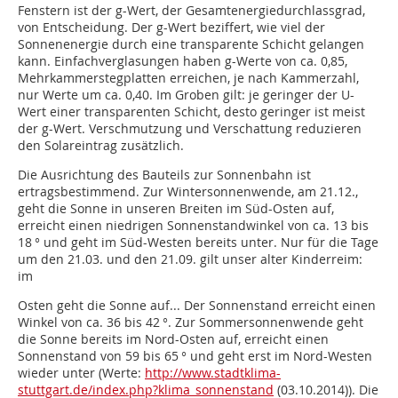
Fenstern ist der g-Wert, der Gesamtenergiedurchlassgrad,
von Entscheidung. Der g-Wert beziffert, wie viel der
Sonnenenergie durch eine transparente Schicht gelangen
kann. Einfachverglasungen haben g-Werte von ca. 0,85,
Mehrkammerstegplatten erreichen, je nach Kammerzahl,
nur Werte um ca. 0,40. Im Groben gilt: je geringer der U-
Wert einer transparenten Schicht, desto geringer ist meist
der g-Wert. Verschmutzung und Verschattung reduzieren
den Solareintrag zusätzlich.
Die Ausrichtung des Bauteils zur Son­nenbahn ist
ertragsbestimmend. Zur Wintersonnenwende, am 21.12.,
geht die Sonne in unseren Breiten im Süd-Osten auf,
erreicht einen niedrigen Sonnenstandwinkel von ca. 13 bis
18 ° und geht im Süd-Westen bereits unter. Nur für die Tage
um den 21.03. und den 21.09. gilt unser alter Kinderreim:
im
Osten geht die Sonne auf... Der Sonnenstand erreicht einen
Winkel von ca. 36 bis 42 °. Zur Sommersonnenwende geht
die Sonne bereits im Nord-Osten auf, erreicht einen
Sonnenstand von 59 bis 65 ° und geht erst im Nord-Westen
wieder unter (Werte:
http://www.stadtklima-
stuttgart.de/index.php?klima_sonnenstand
(03.10.2014)). Die