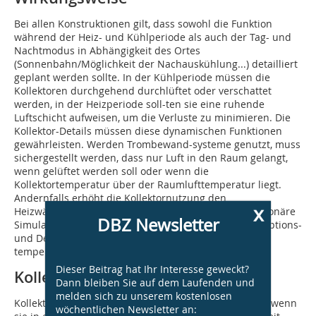
Bei allen Konstruktionen gilt, dass sowohl die Funktion
während der Heiz- und Kühlperiode als auch der Tag- und
Nachtmodus in Abhängigkeit des Ortes
(Sonnenbahn/Möglichkeit der Nachauskühlung...) detailliert
geplant werden sollte. In der Kühlperiode müssen die
Kollektoren durchgehend durchlüftet oder verschattet
werden, in der Heizperiode soll-ten sie eine ruhende
Luftschicht aufweisen, um die Verluste zu minimieren. Die
Kollektor-Details müssen diese dynamischen Funktio­nen
gewährleisten. Werden Trombewand-­systeme genutzt, muss
sichergestellt werden, dass nur Luft in den Raum gelangt,
wenn ­gelüftet werden soll oder wenn die
Kollektortemperatur über der Raumlufttemperatur liegt.
Andernfalls erhöht die Kollektornutzung den
x
Heizwärmebedarf. Es empfiehlt sich daher, die instationäre
DBZ Newsletter
Simulation als Planungswerkzeug während der Konzeptions-
und ­Detaillierungsphase zu nutzen und ggf. eine
temperaturgeführte Steuerung einzuplanen.
Dieser Beitrag hat Ihr Interesse geweckt?
Kollektorsysteme
Dann bleiben Sie auf dem Laufenden und
melden sich zu unserem kostenlosen
Kollektorkonstruktionen führen zu positiven Bilanzen, wenn
wöchentlichen Newsletter an: