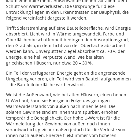
kaum eine Rolle mehr. Außenwände dienen vor allem dem
Schutz vor Wärmeverlusten. Die Ursprünge für diese
Entwicklung liegen in den Erkenntnissen der Bauphysik, die
folgend vereinfacht dargestellt werden.
Trifft Solarstrahlung auf eine Bauteiloberfläche, wird Energie
absorbiert. Licht wird in Wärme umgewandelt. Farbe und
Oberflächenbeschaffenheit bedingen den Absorptionsgrad,
den Grad also, in dem Licht von der Oberfläche absorbiert
werden kann. Unverputzter Ziegel absorbiert ca. 70 % der
Energie, eine hell verputzte Wand, wie bei alten
griechischen Häusern, nur etwa 20 – 30 %.
Ein Teil der verfügbaren Energie geht an die angrenzende
Umgebung verloren, ein Teil wird vom Bauteil aufgenommen
– die Bau-teiloberfläche wird erwärmt.
Weist die Außenwand, wie bei alten Häusern, einen hohen
U-Wert auf, kann sie Energie in Folge des geringen
Wärmewiderstands von außen nach innen leiten. Die
solaren Gewinne sind im Innenraum spürbar, erhöhen
temporär die Behaglichkeit. Der hohe U-Wert ist für die
Wärmeleitung der Gewinne von außen nach innen
verantwortlich, gleichermaßen jedoch für die Verluste von
innen nach außen. Energie fließt immer vom höheren