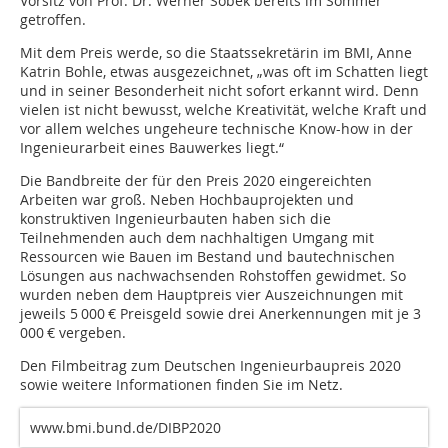
Vorsitz von Prof. Dr. Werner Sobek bereits im Sommer
getroffen.
Mit dem Preis werde, so die Staatssekretärin im BMI, Anne
Katrin Bohle, etwas ausgezeichnet, „was oft im Schatten liegt
und in seiner Besonderheit nicht sofort erkannt wird. Denn
vielen ist nicht bewusst, welche Kreativität, welche Kraft und
vor allem welches ungeheure technische Know-how in der
Ingenieurarbeit eines Bauwerkes liegt.“
Die Bandbreite der für den Preis 2020 einge­reichten
Arbeiten war groß. Neben Hochbauprojekten und
konstruktiven Ingenieurbauten haben sich die
Teilnehmenden auch dem nachhaltigen Umgang mit
Ressourcen wie Bauen im Bestand und bautechnischen
Lösungen aus nachwachsenden Rohstoffen gewidmet. So
wurden neben dem Hauptpreis vier Auszeichnungen mit
jeweils 5 000 € Preisgeld sowie drei Anerkennungen mit je 3
000 € vergeben.
Den Filmbeitrag zum Deutschen Ingenieurbaupreis 2020
sowie weitere Informationen finden Sie im Netz.
www.bmi.bund.de/DIBP2020