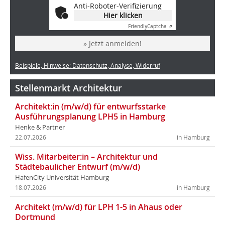
Anti-Roboter-Verifizierung
Hier klicken
Friendly
Captcha ⇗
» Jetzt anmelden!
Beispiele, Hinweise: Datenschutz, Analyse, Widerruf
Stellenmarkt Architektur
Architekt:in (m/w/d) für entwurfsstarke
Ausführungsplanung LPH5 in Hamburg
Henke & Partner
22.07.2026
in Hamburg
Wiss. Mitarbeiter:in – Architektur und
Städtebaulicher Entwurf (m/w/d)
HafenCity Universität Hamburg
18.07.2026
in Hamburg
Architekt (m/w/d) für LPH 1-5 in Ahaus oder
Dortmund