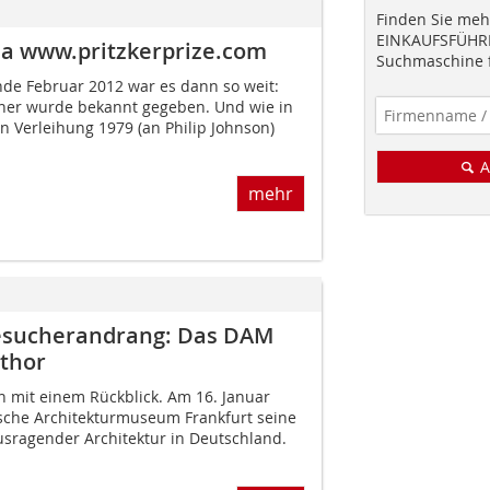
Finden Sie mehr
EINKAUFSFÜHRE
ina www.pritzkerprize.com
Suchmaschine f
nde Februar 2012 war es dann so weit:
nner wurde bekannt gegeben. Und wie in
en Verleihung 1979 (an Philip Johnson)
A
mehr
Besucherandrang: Das DAM
mthor
n mit einem Rückblick. Am 16. Januar
sche Architekturmuseum Frankfurt seine
usragender Architektur in Deutschland.