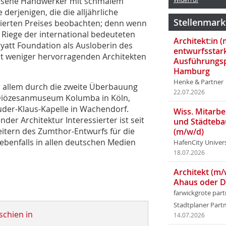
essene Handwerker mit schmalem
derjenigen, die die alljährliche
Stellenmark
tierten Preises beobachten; denn wenn
te Riege der international bedeuteten
Architekt:in 
Hyatt Foundation als Ausloberin des
entwurfsstar
ht weniger hervorragenden Architekten
Ausführungsp
Hamburg
Henke & Partner
r allem durch die zweite Überbauung
22.07.2026
iözesanmuseum Kolumba in Köln,
uder-Klaus-Kapelle in Wachendorf.
Wiss. Mitarbei
der Architektur Interessierter ist seit
und Städteba
eitern des Zumthor-Entwurfs für die
(m/w/d)
ebenfalls in allen deutschen Medien
HafenCity Univer
18.07.2026
Architekt (m/
Ahaus oder 
farwickgrote par
Stadtplaner Par
schien in
14.07.2026