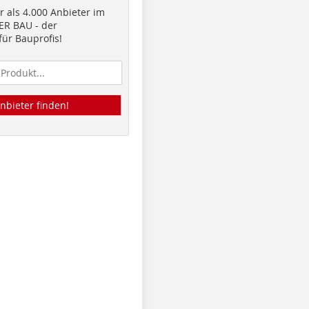
 als 4.000 Anbieter im
R BAU - der
ür Bauprofis!
nbieter finden!