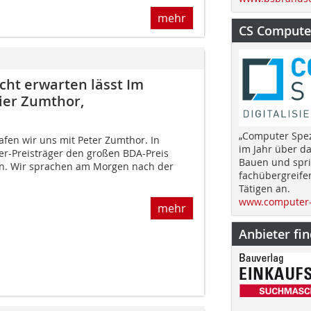
mehr
CS Computer
icht erwarten lässt Im
ier Zumthor,
„Computer Spez
rafen wir uns mit Peter Zumthor. In
im Jahr über d
ker-Preisträger den großen BDA-Preis
Bauen und spri
. Wir sprachen am Morgen nach der
fachübergreife
Tätigen an.
www.computer-
mehr
Anbieter fi