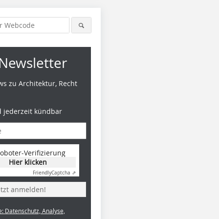
Newsletter
s zu Architektur, Recht
d jederzeit kündbar
oboter-Verifizierung
Hier klicken
Friendly
Captcha ⇗
etzt anmelden!
e: Datenschutz, Analyse,