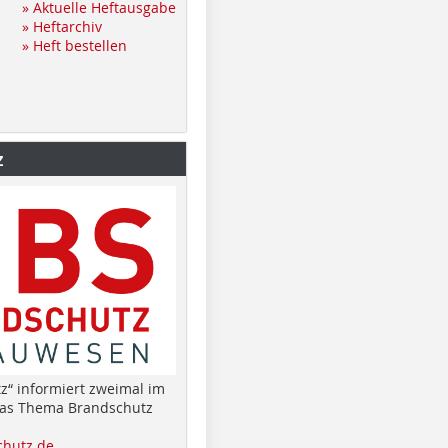
» Aktuelle Heftausgabe
» Heftarchiv
» Heft bestellen
z
z“ informiert zweimal im
das Thema Brandschutz
hutz.de