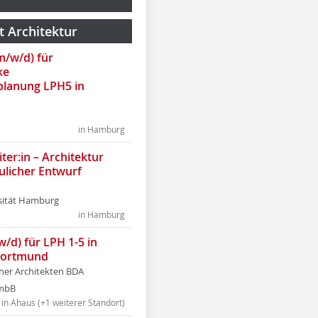
t Architektur
(m/w/d) für
ke
lanung LPH5 in
in Hamburg
ter:in – Architektur
ulicher Entwurf
sität Hamburg
in Hamburg
w/d) für LPH 1-5 in
Dortmund
tner Architekten BDA
tmbB
in Ahaus (+1 weiterer Standort)