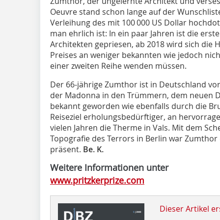
Zumthor, der ungelernte Architekt und vers
Oeuvre stand schon lange auf der Wunschliste 
Verleihung des mit 100 000 US Dollar hochdo
man ehrlich ist: In ein paar Jahren ist die ers
Architekten gepriesen, ab 2018 wird sich die 
Preises an weniger bekannten wie jedoch nic
einer zweiten Reihe wenden müssen.
Der 66-jährige Zumthor ist in Deutschland vo
der Madonna in den Trümmern, dem neuen D
bekannt geworden wie ebenfalls durch die Br
Reiseziel erholungsbedürftiger, an hervorragen
vielen Jahren die Therme in Vals. Mit dem Sch
Topografie des Terrors in Berlin war Zumthor 
präsent.
Be. K.
Weitere Informationen unter
www.pritzkerprize.com
Dieser Artikel er