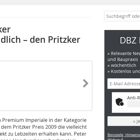
ker
dlich – den Pritzker
DBZ 
» Relevante New
und Baupraxis
» wöchentlich
» Kostenlos un
Anti-R
 Premium Imperiale in der Kategorie
» J
 dem Pritzker Preis 2009 die vielleicht
ekt zu Lebzeiten erhalten kann. Peter
Beispiele, Hinweis
Widerruf