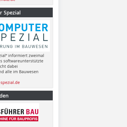
 Spezial
ial“ informiert zweimal
as softwareunterstützte
cht dabei
nd alle im Bauwesen
spezial.de
nden