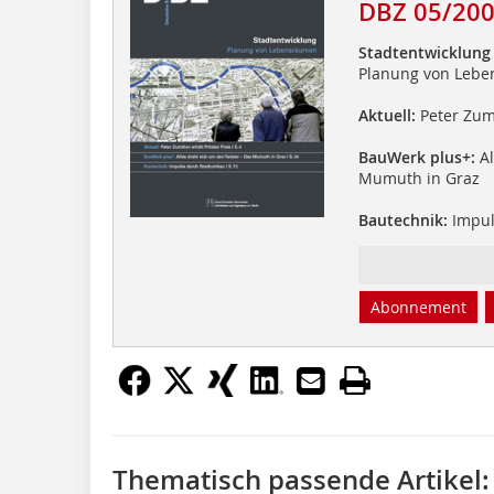
DBZ 05/20
Stadtentwicklung
Planung von Leb
Aktuell:
Peter Zumt
BauWerk plus+:
Al
Mumuth in Graz
Bautechnik:
Impul
Abonnement
Thematisch passende Artikel: