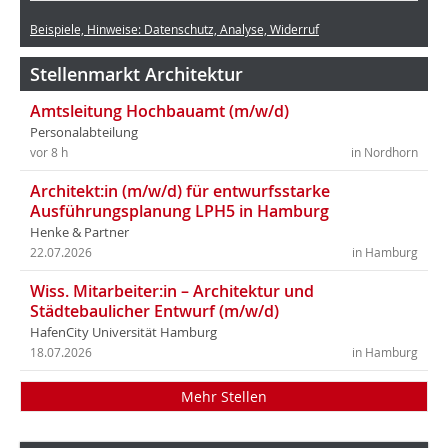
Beispiele, Hinweise: Datenschutz, Analyse, Widerruf
Stellenmarkt Architektur
Amtsleitung Hochbauamt (m/w/d)
Personalabteilung
vor 8 h
in Nordhorn
Architekt:in (m/w/d) für entwurfsstarke
Ausführungsplanung LPH5 in Hamburg
Henke & Partner
22.07.2026
in Hamburg
Wiss. Mitarbeiter:in – Architektur und
Städtebaulicher Entwurf (m/w/d)
HafenCity Universität Hamburg
18.07.2026
in Hamburg
Mehr Stellen