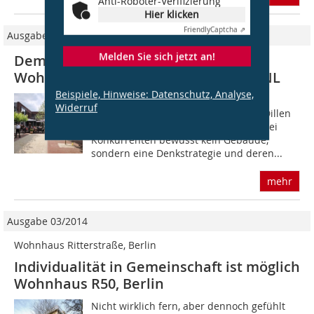
Anti-Roboter-Verifizierung
Hier klicken
Friendly
Captcha ⇗
Ausgabe 03/2012
Melden Sie sich jetzt an!
Demenzkranke bleiben aktiv! Das
Wohndorf „De Hogeweyk“ in Weesp/NL
Beispiele, Hinweise: Datenschutz, Analyse,
Beim Wettbewerb dieses Pflegeheims
Widerruf
präsentierten Molenaar & Bol & Van Dillen
Architecten im Gegensatz zu ihren zwei
Konkurrenten bewusst kein Gebäude,
sondern eine Denkstrategie und deren...
mehr
Ausgabe 03/2014
Wohnhaus Ritterstraße, Berlin
Individualität in Gemeinschaft ist möglich
Wohnhaus R50, Berlin
Nicht wirklich fern, aber dennoch gefühlt