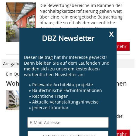
Die Bewertungsbereiche im Rahmen der
Nachhaltigkeitszertifizierung gehen weit
über eine rein energetische Betrachtung
hinaus, die so oft als der wesentliche
Baustein des nachhaltigen Bauens
x
genannt...
DBZ Newsletter
mehr
Dieser Beitrag hat Ihr Interesse geweckt?
Dann bleiben Sie auf dem Laufenden und
Ausgabe 04/2018
melden sich zu unserem kostenlosen
Ein Quartiersbaustein in der Stadt
wöchentlichen Newsletter an:
Wohnen im Projekt wagnisART, München
» Relevante Architekturprojekte
» Bautechnische Fachinformationen
München ist beliebt. Besonders bei
» Rechtliche Fragen
finanzstarken Kapitalanlegern, die die
» Aktuelle Veranstaltungshinweise
Preise für das Wohnen in den letzten
» jederzeit kündbar
Jahren haben explodieren lassen. Um
diesem Trend entgegenzuwirken, hat die
Stadt...
mehr