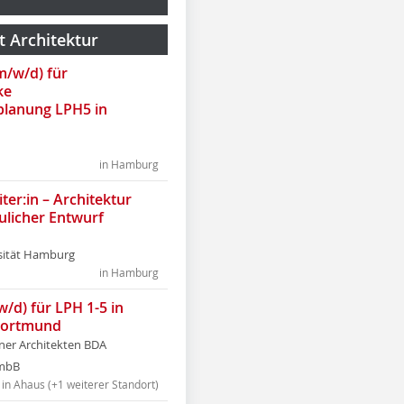
t Architektur
(m/w/d) für
ke
lanung LPH5 in
in Hamburg
ter:in – Architektur
ulicher Entwurf
sität Hamburg
in Hamburg
w/d) für LPH 1-5 in
Dortmund
tner Architekten BDA
tmbB
in Ahaus (+1 weiterer Standort)