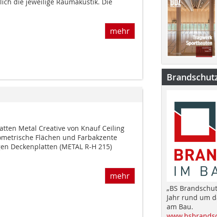
lich die jeweilige Raumakustik. Die
mehr
Brandschut
tten Metal Creative von Knauf Ceiling
eometrische Flächen und Farbakzente
igen Deckenplatten (METAL R-H 215)
mehr
„BS Brandschut
Jahr rund um 
am Bau.
www.bsbrandsc