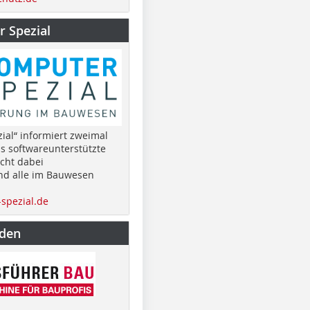
 Spezial
ial“ informiert zweimal
as softwareunterstützte
cht dabei
nd alle im Bauwesen
spezial.de
nden