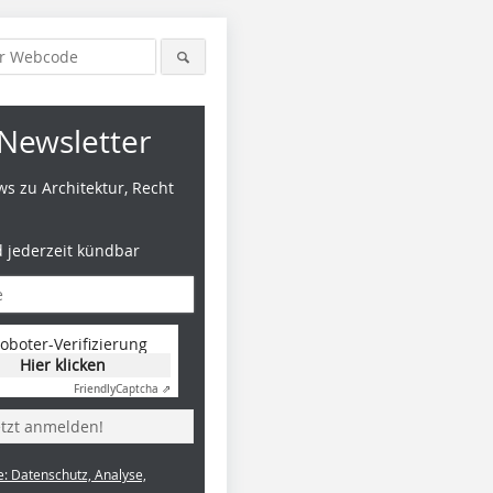
Newsletter
s zu Architektur, Recht
d jederzeit kündbar
oboter-Verifizierung
Hier klicken
Friendly
Captcha ⇗
etzt anmelden!
e: Datenschutz, Analyse,