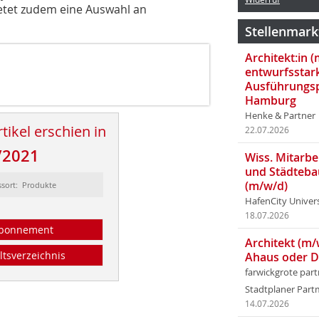
ietet zudem eine Auswahl an
Stellenmark
Architekt:in 
entwurfsstar
Ausführungsp
Hamburg
Henke & Partner
tikel erschien in
22.07.2026
/2021
Wiss. Mitarbei
und Städteba
(m/w/d)
ssort: Produkte
HafenCity Univer
18.07.2026
bonnement
Architekt (m/
ltsverzeichnis
Ahaus oder 
farwickgrote par
Stadtplaner Par
14.07.2026