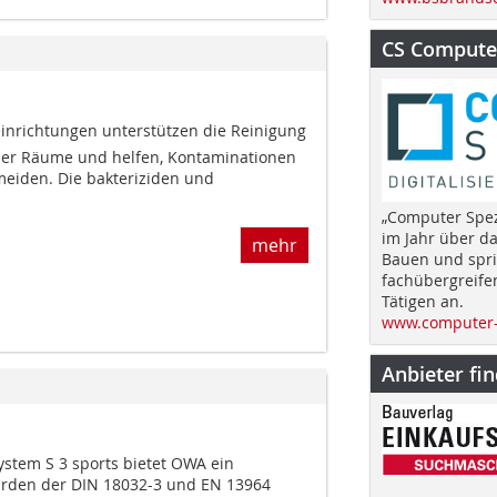
CS Computer
neinrichtungen unterstützen die Reinigung
ler Räume und helfen, Kontaminationen
meiden. Die bakteriziden und
„Computer Spez
im Jahr über d
mehr
Bauen und spri
fachübergreife
Tätigen an.
www.computer-
Anbieter fi
stem S 3 sports bietet OWA ein
ürden der DIN 18032-3 und EN 13964