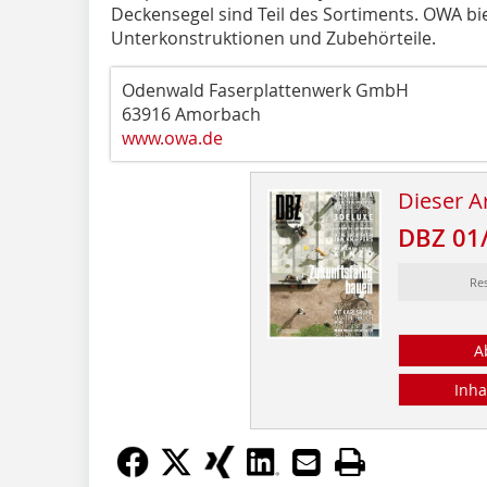
Deckensegel sind Teil des Sortiments. OWA b
Unterkonstruktionen und Zubehörteile.
Odenwald Faserplattenwerk GmbH
63916 Amorbach
www.owa.de
Dieser Ar
DBZ 01
Re
A
Inha