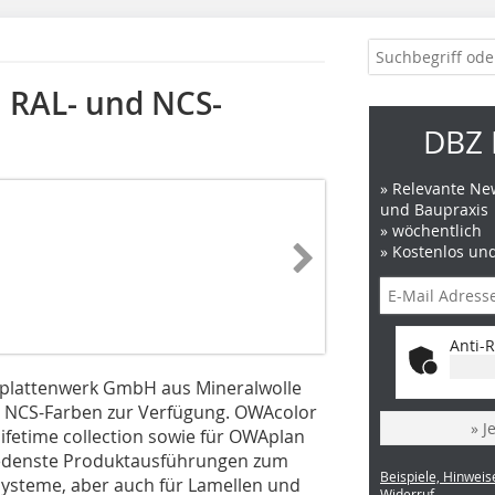
 RAL- und NCS-
DBZ 
» Relevante New
und Baupraxis
» wöchentlich
» Kostenlos un
Anti-R
plattenwerk GmbH aus Mineralwolle
d NCS-Farben zur Verfügung. OWAcolor
» J
lifetime collection sowie für OWAplan
hiedenste Produktausführungen zum
Beispiele, Hinweis
systeme, aber auch für Lamellen und
Widerruf