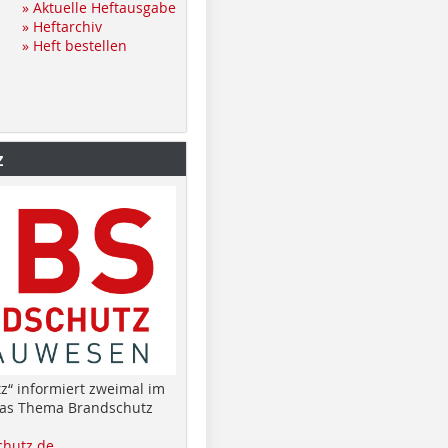
» Aktuelle Heftausgabe
» Heftarchiv
» Heft bestellen
z
z“ informiert zweimal im
das Thema Brandschutz
hutz.de