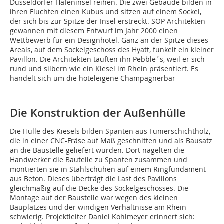
Düsseldorfer Hafeninsel reihen. Die zwei Gebäude bilden in
ihren Fluchten einen Kubus und sitzen auf einem Sockel,
der sich bis zur Spitze der Insel erstreckt. SOP Architekten
gewannen mit diesem Entwurf im Jahr 2000 einen
Wettbewerb für ein Designhotel. Ganz an der Spitze dieses
Areals, auf dem Sockelgeschoss des Hyatt, funkelt ein kleiner
Pavillon. Die Architekten tauften ihn Pebble´s, weil er sich
rund und silbern wie ein Kiesel im Rhein präsentiert. Es
handelt sich um die hoteleigene Champagnerbar
Die Konstruktion der Außenhülle
Die Hülle des Kiesels bilden Spanten aus Funierschichtholz,
die in einer CNC-Fräse auf Maß geschnitten und als Bausatz
an die Baustelle geliefert wurden. Dort nagelten die
Handwerker die Bauteile zu Spanten zusammen und
montierten sie in Stahlschuhen auf einem Ringfundament
aus Beton. Dieses überträgt die Last des Pavillons
gleichmäßig auf die Decke des Sockelgeschosses. Die
Montage auf der Baustelle war wegen des kleinen
Bauplatzes und der windigen Verhältnisse am Rhein
schwierig. Projektleiter Daniel Kohlmeyer erinnert sich: