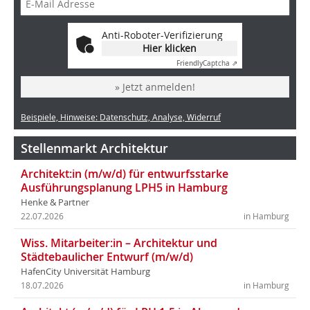
Anti-Roboter-Verifizierung
Hier klicken
Friendly
Captcha ⇗
» Jetzt anmelden!
Beispiele, Hinweise: Datenschutz, Analyse, Widerruf
Stellenmarkt Architektur
Architekt:in (m/w/d) für entwurfsstarke
Ausführungsplanung LPH5 in Hamburg
Henke & Partner
22.07.2026
in Hamburg
Wiss. Mitarbeiter:in – Architektur und
Städtebaulicher Entwurf (m/w/d)
HafenCity Universität Hamburg
18.07.2026
in Hamburg