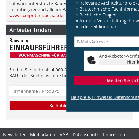
» Relevante Architekturprojek
softwareunterstützte Bauen und spricht dabei
» Bautechnische Fachinforma
fachübergreifend alle im Bauwesen Tätigen an.
» Rechtliche Fragen
www.computer-spezial.de
» Aktuelle Veranstaltungshinw
» jederzeit kündbar
Anbieter finden
Anti-Roboter-Verifi
Hier 
Finden Sie mehr als 4.000 Anbieter im EINKAUFSFÜHRER
BAU - der Suchmaschine für Bauprofis!
Melden Sie sich
Beispiele, Hinweise: Datenschutz
Anbieter finden!
Newsletter
Mediadaten
AGB
Datenschutz
Impressum