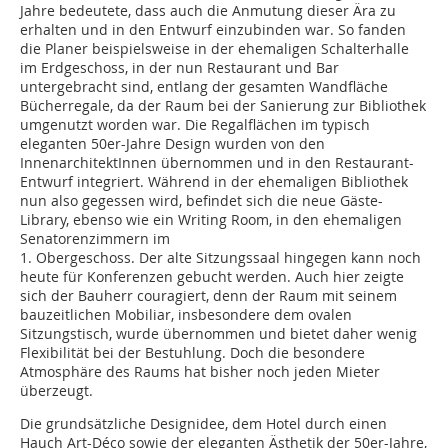
Jahre bedeutete, dass auch die Anmutung dieser Ära zu
erhalten und in den Entwurf einzubinden war. So fanden
die Planer beispielsweise in der ehemaligen Schalterhalle
im Erdgeschoss, in der nun Restaurant und Bar
untergebracht sind, entlang der gesamten Wandfläche
Bücherregale, da der Raum bei der Sanierung zur Bibliothek
umgenutzt worden war. Die Regalflächen im typisch
eleganten 50er-Jahre Design wurden von den
InnenarchitektInnen übernommen und in den Restaurant-
Entwurf integriert. Während in der ehemaligen Bibliothek
nun also gegessen wird, befindet sich die neue Gäste-
Library, ebenso wie ein Writing Room, in den ehemaligen
Senatorenzimmern im
1. Obergeschoss. Der alte Sitzungssaal hingegen kann noch
heute für Konferenzen gebucht werden. Auch hier zeigte
sich der Bauherr couragiert, denn der Raum mit seinem
bauzeitlichen Mobiliar, insbesondere dem ovalen
Sitzungstisch, wurde übernommen und bietet daher wenig
Flexibilität bei der Bestuhlung. Doch die besondere
Atmosphäre des Raums hat bisher noch jeden Mieter
überzeugt.
Die grundsätzliche Designidee, dem Hotel durch einen
Hauch Art-Déco sowie der eleganten Ästhetik der 50er-Jahre,