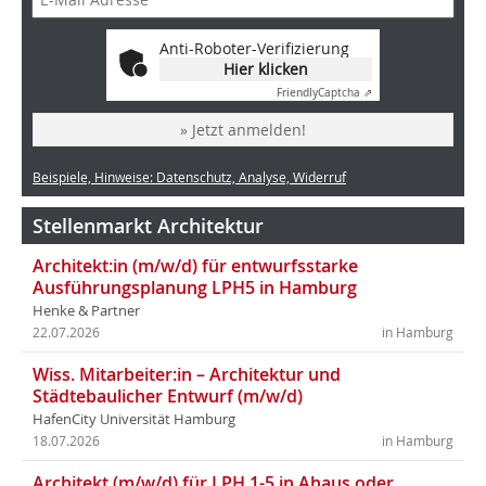
Anti-Roboter-Verifizierung
Hier klicken
Friendly
Captcha ⇗
» Jetzt anmelden!
Beispiele, Hinweise: Datenschutz, Analyse, Widerruf
Stellenmarkt Architektur
Architekt:in (m/w/d) für entwurfsstarke
Ausführungsplanung LPH5 in Hamburg
Henke & Partner
22.07.2026
in Hamburg
Wiss. Mitarbeiter:in – Architektur und
Städtebaulicher Entwurf (m/w/d)
HafenCity Universität Hamburg
18.07.2026
in Hamburg
Architekt (m/w/d) für LPH 1-5 in Ahaus oder