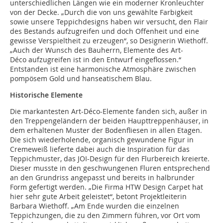
unterschiedlichen Längen wie ein moderner Kronleuchter
von der Decke. „Durch die von uns gewählte Farbigkeit
sowie unsere Teppichdesigns haben wir versucht, den Flair
des Bestands aufzugreifen und doch Offenheit und eine
gewisse Verspieltheit zu erzeugen“, so Designerin Wiet­hoff.
„Auch der Wunsch des Bauherrn, Elemente des Art-
Déco aufzugreifen ist in den Entwurf eingeflossen.“
Entstanden ist eine harmonische Atmosphäre zwischen
pompösem Gold und hanseatischem Blau.
Historische Elemente
Die markantesten Art-Déco-Elemente fanden sich, außer in
den Treppengeländern der beiden Haupttreppenhäuser, in
dem erhaltenen Muster der Bodenfliesen in allen Etagen.
Die sich wiederholende, organisch gewundene Figur in
Cremeweiß lieferte dabei auch die Inspiration für das
Teppichmuster, das JOI-Design für den Flurbereich kreierte.
Dieser musste in den geschwungenen Fluren entsprechend
an den Grundriss angepasst und bereits in halbrunder
Form gefertigt werden. „Die Firma HTW Design Carpet hat
hier sehr gute Arbeit geleistet“, betont Projektleiterin
Barbara Wiethoff. „Am Ende wurden die einzelnen
Teppichzungen, die zu den Zimmern führen, vor Ort vom