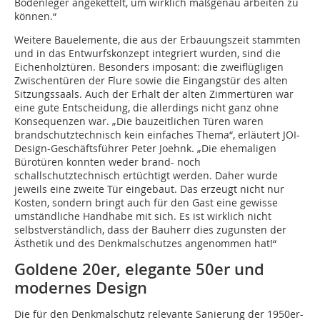
Bodenleger angekettelt, um wirklich maßgenau arbeiten zu
können.“
Weitere Bauelemente, die aus der Erbauungszeit stammten
und in das Entwurfskonzept integriert wurden, sind die
Eichenholztüren. Besonders imposant: die zweiflügligen
Zwischentüren der Flure sowie die Eingangstür des alten
Sitzungssaals. Auch der Erhalt der alten Zimmertüren war
eine gute Entscheidung, die allerdings nicht ganz ohne
Konsequenzen war. „Die bauzeitlichen Türen waren
brandschutztechnisch kein einfaches Thema“, erläutert JOI-
Design-Geschäftsführer Peter Joehnk. „Die ehemaligen
Bürotüren konnten weder brand- noch
schallschutztechnisch ertüchtigt werden. Daher wurde
jeweils eine zweite Tür eingebaut. Das erzeugt nicht nur
Kosten, sondern bringt auch für den Gast eine gewisse
umständliche Handhabe mit sich. Es ist wirklich nicht
selbstverständlich, dass der Bauherr dies zugunsten der
Ästhetik und des Denkmalschutzes angenommen hat!“
Goldene 20er, elegante 50er und
modernes Design
Die für den Denkmalschutz relevante Sanierung der 1950er-