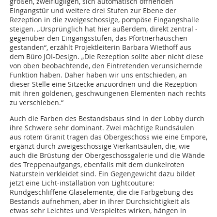
großen, zweiflügligen, sich automatisch öffnenden
Eingangstür und weitere drei Stufen zur Ebene der
Rezeption in die zweigeschossige, pompöse Eingangshalle
steigen. „Ursprünglich hat hier außerdem, direkt zentral ­
gegenüber den Eingangsstufen, das Pförtnerhäuschen
gestanden“, erzählt Projektleiterin Barbara Wiethoff aus
dem Büro JOI-Design. „Die Rezeption sollte aber nicht diese
von oben beobachtende, den Eintretenden verunsichernde
Funktion haben. Daher haben wir uns entschieden, an
dieser Stelle eine Sitzecke anzuordnen und die Rezeption
mit ihren goldenen, geschwungenen Elementen nach rechts
zu verschieben.“
Auch die Farben des Bestandsbaus sind in der Lobby durch
ihre Schwere sehr dominant. Zwei mächtige Rundsäulen
aus rotem Granit tragen das Obergeschoss wie eine Empore,
ergänzt durch zweigeschossige Vierkantsäulen, die, wie
auch die Brüstung der Obergeschossgalerie und die Wände
des Treppenaufgangs, ebenfalls mit dem dunkelroten
Naturstein verkleidet sind. Ein Gegengewicht dazu bildet
jetzt eine Licht-installation von Lightcouture:
Rundgeschliffene Glaselemente, die die Farbgebung des
Bestands aufnehmen, aber in ihrer Durchsichtigkeit als
etwas sehr Leichtes und Verspieltes wirken, hängen in