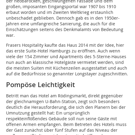
der neobarocken, geschwungenen Fassade und dem
großen, imposanten Eingangsportal war 1907 bis 1910
erbaut worden und im Zweiten Weltkrieg erstaunlich
unbeschadet geblieben. Dennoch gab es in den 1950er-
Jahren eine umfangreiche Sanierung, die auch für die
Einschätzungen seitens des Denkmalamts von Bedeutung
war.
Frasers Hospitality kaufte das Haus 2014 mit der Idee, hier
das erste Suite-Hotel Hamburgs zu eröffnen. Auch wenn
viele der 154 Zimmer und Apartments des 5-Sterne-Hauses
nun auch an klassische Hotelgäste vermietet werden, sind
die meisten Suiten mit Küchenzeilen ausgestattet und auch
auf die Bedürfnisse so genannter Longstayer zugeschnitten.
Pompöse Leichtigkeit
Betritt man das Hotel am Rödingsmarkt, direkt gegenüber
der gleichnamigen U-Bahn-Station, zeigt sich besonders
deutlich die Herausforderung, die sich den Planern bei der
Umnutzung gestellt hat: Ein ursprünglich
respekteinflößendes Gebäude soll nun seine Gäste mit
offenen Armen empfangen. Beim Betreten des Hotels muss
der Gast zunächst über fünf Stufen auf das Niveau der