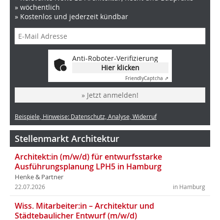
» wöchentlich
» Kostenlos und jederzeit kündbar
Anti-Roboter-Verifizierung
Hier klicken
Friendly
Captcha ⇗
» Jetzt anmelden!
Beispiele, Hinweise: Datenschutz, Analyse, Widerruf
Stellenmarkt Architektur
Architekt:in (m/w/d) für entwurfsstarke
Ausführungsplanung LPH5 in Hamburg
Henke & Partner
22.07.2026
in Hamburg
Wiss. Mitarbeiter:in – Architektur und
Städtebaulicher Entwurf (m/w/d)