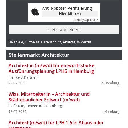
Anti-Roboter-Verifizierung
Hier klicken
Friendly
Captcha ⇗
» Jetzt anmelden!
Beispiele, Hinweise: Datenschutz, Analyse, Widerruf
Stellenmarkt Architektur
Architekt:in (m/w/d) für entwurfsstarke
Ausführungsplanung LPH5 in Hamburg
Henke & Partner
22.07.2026
in Hamburg
Wiss. Mitarbeiter:in – Architektur und
Städtebaulicher Entwurf (m/w/d)
HafenCity Universität Hamburg
18.07.2026
in Hamburg
Architekt (m/w/d) für LPH 1-5 in Ahaus oder