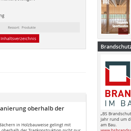
ing
Ressort: Produkte
Inhaltsverzeichnis
Brandschut
anierung oberhalb der
„BS Brandschut
Jahr rund um 
dächern in Holzbauweise gelingt mit
am Bau.
berhalb der Tragkonstruktion nicht nur
www.bsbrandsc