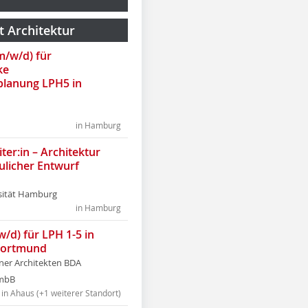
t Architektur
(m/w/d) für
ke
lanung LPH5 in
in Hamburg
ter:in – Architektur
ulicher Entwurf
sität Hamburg
in Hamburg
w/d) für LPH 1-5 in
Dortmund
tner Architekten BDA
tmbB
in Ahaus (+1 weiterer Standort)