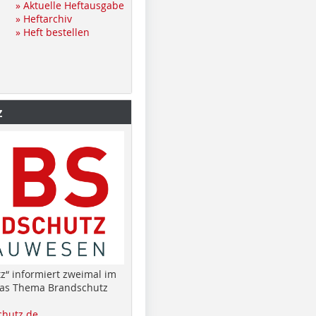
» Aktuelle Heftausgabe
» Heftarchiv
» Heft bestellen
z
z“ informiert zweimal im
das Thema Brandschutz
hutz.de