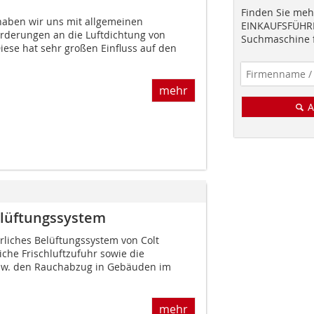
Finden Sie mehr
 haben wir uns mit allgemeinen
EINKAUFSFÜHRE
rderungen an die Luftdichtung von
Suchmaschine f
iese hat sehr großen Einfluss auf den
mehr
A
ndlüftungssystem
türliches Belüftungssystem von Colt
liche Frischluftzufuhr sowie die
zw. den Rauchabzug in Gebäuden im
mehr