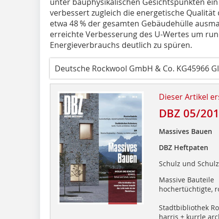
unter bauphysikalischen Gesichtspunkten ein
verbessert zugleich die energetische Qualitä
etwa 48 % der gesamten Gebäudehülle ausmach
erreichte Verbesserung des U-Wertes um rund
Energieverbrauchs deutlich zu spüren.
Deutsche Rockwool GmbH & Co. KG45966 G
Dieser Artikel er
DBZ 05/20
Massives Bauen
DBZ Heftpaten
Schulz und Schulz,
Massive Bauteile
hochertüchtigte, 
Stadtbibliothek R
harris + kurrle arc