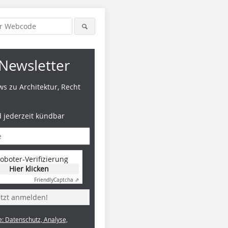
Newsletter
s zu Architektur, Recht
d jederzeit kündbar
oboter-Verifizierung
Hier klicken
Friendly
Captcha ⇗
etzt anmelden!
e: Datenschutz, Analyse,