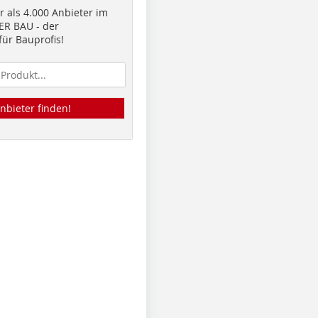
 als 4.000 Anbieter im
R BAU - der
ür Bauprofis!
nbieter finden!