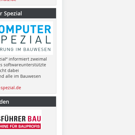
 Spezial
ial“ informiert zweimal
as softwareunterstützte
cht dabei
nd alle im Bauwesen
spezial.de
nden