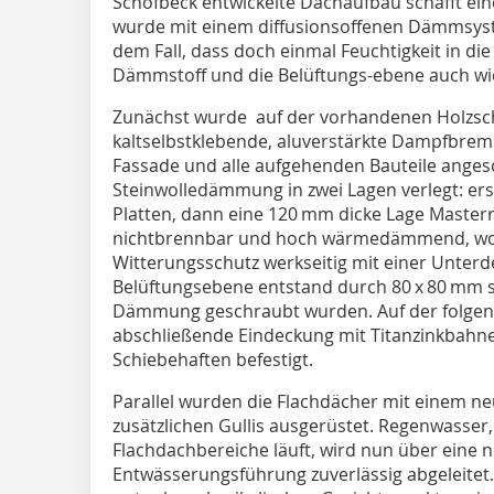
Schöfbeck entwickelte Dachaufbau schafft ein
wurde mit einem diffusionsoffenen Dämmsystem
dem Fall, dass doch einmal Feuchtigkeit in di
Dämmstoff und die Belüftungs-ebene auch wi
Zunächst wurde auf der vorhandenen Holzsc
kaltselbstklebende, aluverstärkte Dampfbrem
Fassade und alle aufgehenden Bauteile anges
Steinwolledämmung in zwei Lagen verlegt: er
Platten, dann eine 120 mm dicke Lage Masterr
nichtbrennbar und hoch wärmedämmend, wobei
Witterungsschutz werkseitig mit einer Unterde
Belüftungsebene entstand durch 80 x 80 mm st
Dämmung geschraubt wurden. Auf der folge
abschließende Eindeckung mit Titanzinkbahne
Schiebehaften befestigt.
Parallel wurden die Flachdächer mit einem n
zusätzlichen Gullis ausgerüstet. Regenwasser
Flachdachbereiche läuft, wird nun über eine 
Entwässerungsführung zuverlässig abgeleitet