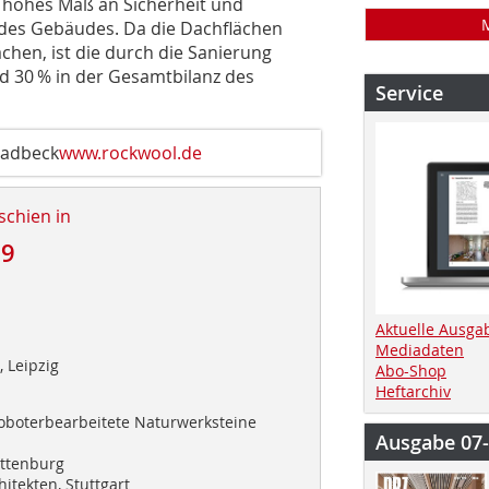
 hohes Maß an Sicherheit und
t des Gebäudes. Da die Dachflächen
en, ist die durch die Sanierung
 30 % in der Gesamtbilanz des
Service
ladbeck
www.rockwool.de
schien in
19
Aktuelle Ausga
Mediadaten
 Leipzig
Abo-Shop
Heftarchiv
roboterbearbeitete Naturwerksteine
Ausgabe 07
ottenburg
hitekten, Stuttgart