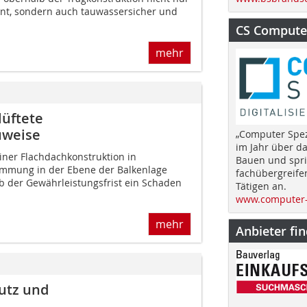
ient, sondern auch tauwassersicher und
CS Computer
mehr
lüftete
uweise
„Computer Spez
im Jahr über d
ner Flachdachkonstruktion in
Bauen und spri
ämmung in der Ebene der Balkenlage
fachübergreife
lb der Gewährleistungsfrist ein Schaden
Tätigen an.
www.computer-
mehr
Anbieter fi
utz und