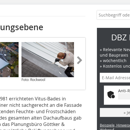
tungsebene
DBZ 
» Relevante New
und Baupraxis
» wöchentlich
» Kostenlos un
Foto: Rockwool
Foto: Rockwool
Anti-R
981 errichteten Vitus-Bades in
einer nicht sachgerecht an die Fassade
tenden Feuchte- und Frostschäden
» J
des gesamten alten Dachaufbaus gab
rch das Planungsbüro Göttker &
Beispiele, Hinweis
Widerruf