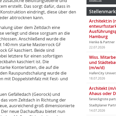
e zusätzliche Belüftungsebene und
 erstellt. Das sorgt dafür, dass in
Stellenmark
e Konstruktion eindringt, diese über den
eder abtrocknen kann.
Architekt:in 
entwurfsstar
halung über dem Zeltdach eine
Ausführungsp
se verlegt und diese sorgsam an die
Hamburg
chlossen. Anschließend wurde die
Henke & Partner
st 140 mm starke Masterrock GF
22.07.2026
ock GF kaschiert. Beide sind
 letztere für einen sofortigen
Wiss. Mitarbei
ckbahn kaschiert ist. Die
und Städteba
arke Konterlatten, die auf die
(m/w/d)
nden Rauspundschalung wurde die
HafenCity Univer
n mit Doppelstehfalz mit Fest- und
18.07.2026
Architekt (m/
Ahaus oder 
euen Gefälledach (Georock) und
farwickgrote par
, das vom Zeltdach in Richtung der
neue, ausreichend groß dimensionierte
Stadtplaner Par
. Der neue Dachaufbau bietet nun
14.07.2026