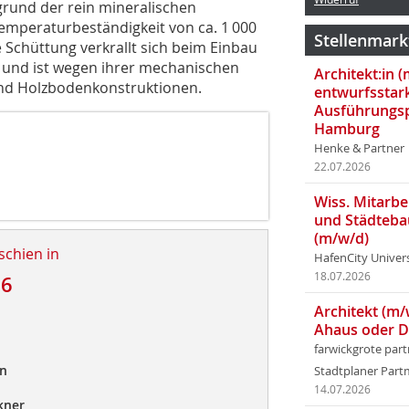
grund der rein mineralischen
emperaturbeständigkeit von ca. 1 000
Stellenmark
e Schüttung verkrallt sich beim Einbau
er und ist wegen ihrer mechanischen
Architekt:in 
 und Holzbodenkonstruktionen.
entwurfsstar
Ausführungsp
Hamburg
Henke & Partner
22.07.2026
Wiss. Mitarbei
und Städteba
(m/w/d)
schien in
HafenCity Univer
18.07.2026
16
Architekt (m/
Ahaus oder 
farwickgrote par
en
Stadtplaner Par
14.07.2026
kner