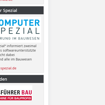
 Spezial
ial“ informiert zweimal
as softwareunterstützte
cht dabei
nd alle im Bauwesen
spezial.de
nden