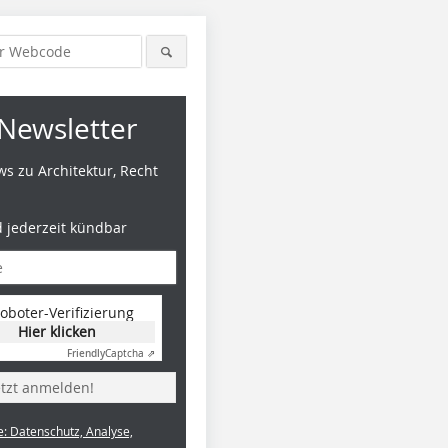
Newsletter
s zu Architektur, Recht
d jederzeit kündbar
oboter-Verifizierung
Hier klicken
Friendly
Captcha ⇗
etzt anmelden!
e: Datenschutz, Analyse,