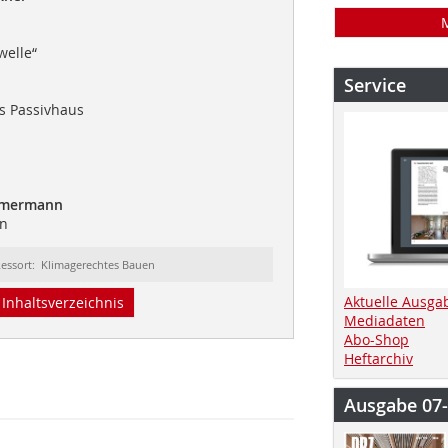
welle“
Service
ls Passivhaus
mmermann
en
essort: Klimagerechtes Bauen
Aktuelle Ausga
Inhaltsverzeichnis
Mediadaten
Abo-Shop
Heftarchiv
Ausgabe 07