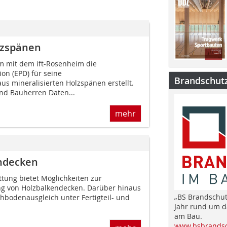
lzspänen
 mit dem ift-Rosenheim die
on (EPD) für seine
Brandschut
us mineralisierten Holzspänen erstellt.
und Bauherren Daten...
mehr
endecken
tung bietet Möglichkeiten zur
ng von Holzbalkendecken. Darüber hinaus
„BS Brandschut
Rohbodenausgleich unter Fertigteil- und
Jahr rund um 
am Bau.
www.bsbrandsc