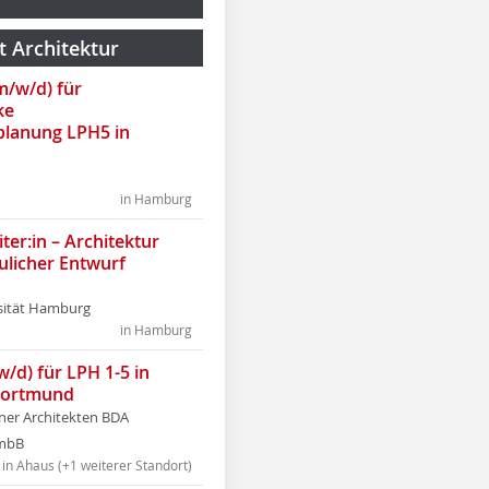
t Architektur
(m/w/d) für
ke
lanung LPH5 in
in Hamburg
ter:in – Architektur
ulicher Entwurf
sität Hamburg
in Hamburg
w/d) für LPH 1-5 in
Dortmund
tner Architekten BDA
tmbB
in Ahaus (+1 weiterer Standort)