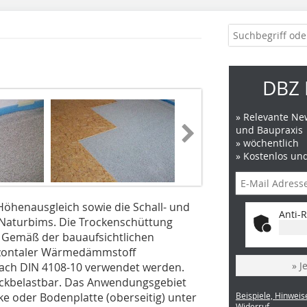
DBZ 
» Relevante New
und Baupraxis
» wöchentlich
» Kostenlos un
Höhenausgleich sowie die Schall- und
Anti-R
aturbims. Die Trockenschüttung
. Gemäß der bauaufsichtlichen
rizontaler Wärmedämmstoff
» J
ch DIN 4108-10 verwendet werden.
ckbelastbar. Das Anwendungsgebiet
 oder Bodenplatte (oberseitig) unter
Beispiele, Hinweis
Widerruf