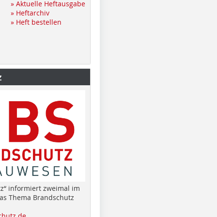
» Aktuelle Heftausgabe
» Heftarchiv
» Heft bestellen
z
z“ informiert zweimal im
das Thema Brandschutz
hutz.de