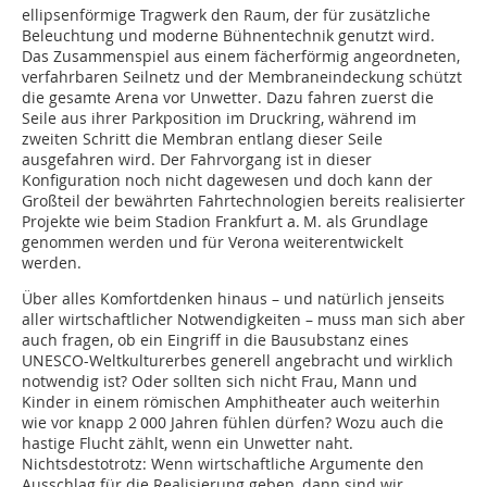
ellipsenförmige Tragwerk den Raum, der für zusätzliche
Beleuchtung und moderne Bühnentechnik genutzt wird.
Das Zusammenspiel aus einem fächerförmig angeordneten,
verfahrbaren Seilnetz und der Membraneindeckung schützt
die gesamte Arena vor Unwetter. Dazu fahren zuerst die
Seile aus ihrer Parkposition im Druckring, während im
zweiten Schritt die Membran entlang dieser Seile
ausgefahren wird. Der Fahrvorgang ist in dieser
Konfiguration noch nicht dagewesen und doch kann der
Großteil der bewährten Fahrtechnologien bereits realisierter
Projekte wie beim Stadion Frankfurt a. M. als Grundlage
genommen werden und für Verona weiterentwickelt
werden.
Über alles Komfortdenken hinaus – und natürlich jenseits
aller wirtschaftlicher Notwendigkeiten – muss man sich aber
auch fragen, ob ein Eingriff in die Bausubstanz eines
UNESCO-Weltkulturerbes generell angebracht und wirklich
notwendig ist? Oder sollten sich nicht Frau, Mann und
Kinder in einem römischen Amphitheater auch weiterhin
wie vor knapp 2 000 Jahren fühlen dürfen? Wozu auch die
hastige Flucht zählt, wenn ein Unwetter naht.
Nichtsdestotrotz: Wenn wirtschaftliche Argumente den
Ausschlag für die Realisierung geben, dann sind wir