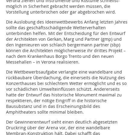
Verona ziehen und Instrumente und Kostüme schnellst­
möglich in Sicherheit gebracht werden müssen, die
Vorstellung unterbrochen oder gar abgebrochen wird.
Die Auslobung des Ideenwettbewerbs Anfang letzten Jahres
sollte das geschäftsschädigende Wetterverhalten
unterbinden helfen. Mit der Entscheidung für den Entwurf
der Architekten von Gerkan, Marg und Partner (gmp) und
den Ingenieuren von schlaich bergermann partner (sbp)
können die Architekten möglicherweise ihr drittes Projekt –
nach dem Krankenhaus Borgo Trento und den neuen
Messehallen – in Verona realisieren.
Die Wettbewerbsaufgabe verlangte eine wandelbare und
rückbaubare Überdachung, die einerseits die Nutzung des
Konzerthauses bei schlechtem Wetter ermöglicht und es so
vor schädlichen Umwelteinflüssen schützt. Andererseits
hatte der Entwurf das historische Monument maximal zu
respektieren, der nötige Eingriff in die historische
Bausubstanz und in das Erscheinungsbild des
Amphitheaters sollte minimal bleiben.
Der Gewinnerentwurf sieht einen deutlich abgesetzten
Druckring über der Arena vor, der eine wandelbare
Membran-Konstruktion hält. Dabei schafft das