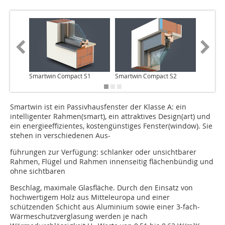
Smartwin Compact S1
Smartwin Compact S2
Smartwi
Smartwin ist ein Passivhausfenster der Klasse A: ein
intelligenter Rahmen(smart), ein attraktives Design(art) und
ein energieeffizientes, kostengünstiges Fenster(window). Sie
stehen in verschiedenen Aus-
führun­gen zur Verfügung: schlanker oder unsichtbarer
Rahmen, Flügel und Rahmen innenseitig flächenbündig und
ohne sichtbaren
Beschlag, maximale Glasfläche. Durch den Einsatz von
hochwertigem Holz aus Mitteleuropa und einer
schützenden Schicht aus Aluminium sowie einer 3-fach-
Wärmeschutzver­glasung werden je nach