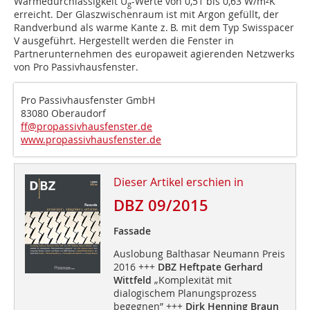
Wärmedurchlässigkeit U
-Werte von 0,51 bis 0,63 W/m²K
g
erreicht. Der Glaszwischenraum ist mit Argon gefüllt, der
Randverbund als warme Kante z. B. mit dem Typ Swisspacer
V ausgeführt. Hergestellt werden die Fenster in
Partnerunternehmen des europaweit agierenden Netzwerks
von Pro Passivhausfenster.
Pro Passivhausfenster GmbH
83080 Oberaudorf
ff@propassivhausfenster.de
www.propassivhausfenster.de
Dieser Artikel erschien in
DBZ 09/2015
Fassade
Auslobung Balthasar Neumann Preis
2016 +++
DBZ Heftpate Gerhard
Wittfeld
„Komplexität mit
dialogischem Planungsprozess
begegnen” +++
Dirk Henning Braun