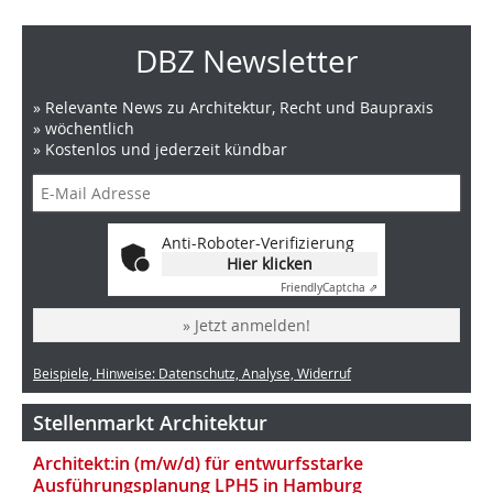
DBZ Newsletter
» Relevante News zu Architektur, Recht und Baupraxis
» wöchentlich
» Kostenlos und jederzeit kündbar
Anti-Roboter-Verifizierung
Hier klicken
Friendly
Captcha ⇗
» Jetzt anmelden!
Beispiele, Hinweise: Datenschutz, Analyse, Widerruf
Stellenmarkt Architektur
Architekt:in (m/w/d) für entwurfsstarke
Ausführungsplanung LPH5 in Hamburg