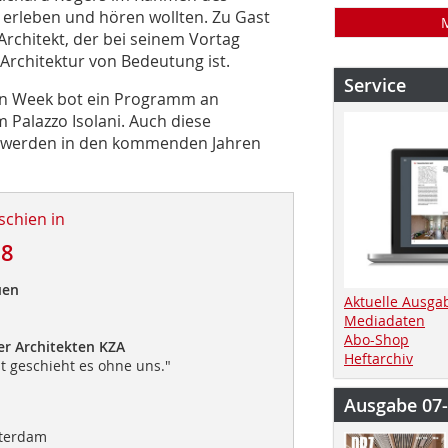
“ erleben und hören wollten. Zu Gast
Architekt, der bei seinem Vortag
 Architektur von Bedeutung ist.
Service
ign Week bot ein Programm an
 Palazzo Isolani. Auch diese
d werden in den kommenden Jahren
schien in
18
uen
Aktuelle Ausga
Mediadaten
Abo-Shop
r Architekten KZA
Heftarchiv
t geschieht es ohne uns."
Ausgabe 07
sterdam