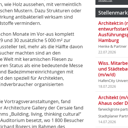
en, wie Holz aussehen, mit vermeintlich
fischen Mustern. Dazu Strukturen oder
Stellenmark
irkung antibakteriell wirksam sind
dstoffe vermindern.
Architekt:in 
entwurfsstar
 schon Monate im Vor-aus komplett
Ausführungsp
9 und 30 zusätzliche 5 000 m² zur
Hamburg
teller teil, mehr als die Hälfte davon
Henke & Partner
esucher machten sind an den
22.07.2026
ie Welt mit keramischen Fliesen zu
Wiss. Mitarbei
ihren Status als eine bedeutende Messe
und Städteba
 und Badezimmereinrichtungen mit
(m/w/d)
den speziell für Architekten,
HafenCity Univer
 Endverbraucher organisierten
18.07.2026
Architekt (m/
 Vortragsveranstaltungen, fand
Ahaus oder 
r Architecture Gallery der Cersaie fand
farwickgrote par
„Building, living, thinking cultural“
Stadtplaner Par
pa Auditorium besetzt, wo 1 800 Besucher
14.07.2026
 Richard Rogers im Rahmen des