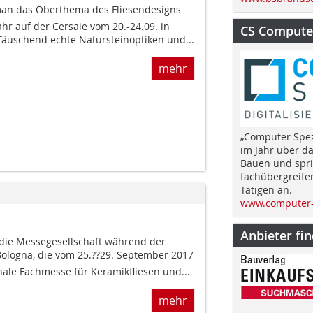
 man das Oberthema des Fliesendesigns
hr auf der Cersaie vom 20.-24.09. in
CS Computer
Täuschend echte Natursteinoptiken und...
mehr
„Computer Spez
im Jahr über d
Bauen und spri
fachübergreife
Tätigen an.
www.computer-
Anbieter fi
die Messegesellschaft während der
Bologna, die vom 25.??29. September 2017
onale Fachmesse für Keramikfliesen und...
mehr