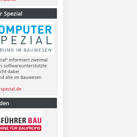
 Spezial
ial“ informiert zweimal
as softwareunterstützte
cht dabei
nd alle im Bauwesen
spezial.de
nden