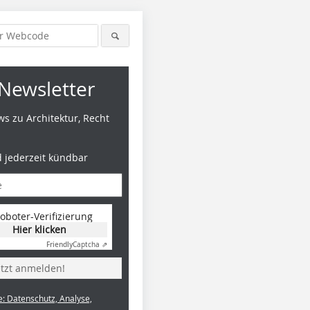
Newsletter
s zu Architektur, Recht
d jederzeit kündbar
oboter-Verifizierung
Hier klicken
Friendly
Captcha ⇗
etzt anmelden!
e: Datenschutz, Analyse,