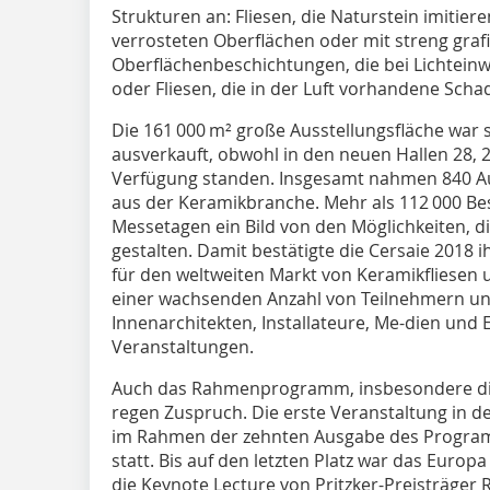
Strukturen an: Fliesen, die Naturstein imitier
verrosteten Oberflächen oder mit streng gra
Oberflächenbeschichtungen, die bei Lichteinw
oder Fliesen, die in der Luft vorhandene Scha
Die 161 000 m² große Ausstellungsfläche war
ausverkauft, obwohl in den neuen Hallen 28, 2
Verfügung standen. Insgesamt nahmen 840 Auss
aus der Keramikbranche. Mehr als 112 000 B
Messetagen ein Bild von den Möglichkeiten, d
gestalten. Damit bestätigte die Cersaie 2018 
für den weltweiten Markt von Keramikfliesen
einer wachsenden Anzahl von Teilnehmern und 
Innenarchitekten, Installateure, Me-dien und
Veranstaltungen.
Auch das Rahmenprogramm, insbesondere die
regen Zuspruch. Die erste Veranstaltung in de
im Rahmen der zehnten Ausgabe des Programms 
statt. Bis auf den letzten Platz war das Euro
die Keynote Lecture von Pritzker-Preisträger