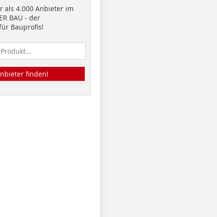
 als 4.000 Anbieter im
R BAU - der
ür Bauprofis!
nbieter finden!