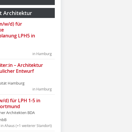
t Architektur
(m/w/d) für
ke
lanung LPH5 in
in Hamburg
ter:in – Architektur
ulicher Entwurf
sität Hamburg
in Hamburg
w/d) für LPH 1-5 in
Dortmund
tner Architekten BDA
tmbB
in Ahaus (+1 weiterer Standort)