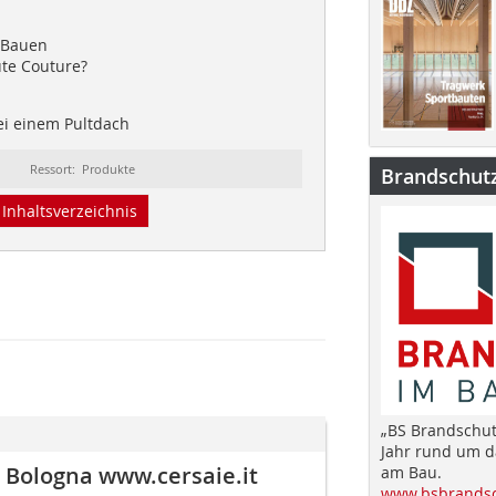
 Bauen
ute Couture?
i einem Pultdach
Ressort: Produkte
Brandschut
Inhaltsverzeichnis
„BS Brandschut
Jahr rund um 
n Bologna www.cersaie.it
am Bau.
www.bsbrandsc