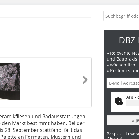
DBZ 
» Relevante New
und Baupraxis
» wöchentlich
» Kostenlos un
Anti-R
Keramikfliesen und Badausstattungen
» J
 den Markt bestimmt haben. Bei der
s 28. September stattfand, fällt das
Beispiele, Hinweis
e Palette an Formaten, Mustern und
Widerruf