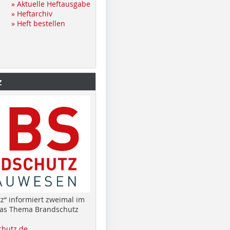
» Aktuelle Heftausgabe
» Heftarchiv
» Heft bestellen
z
z“ informiert zweimal im
das Thema Brandschutz
hutz.de