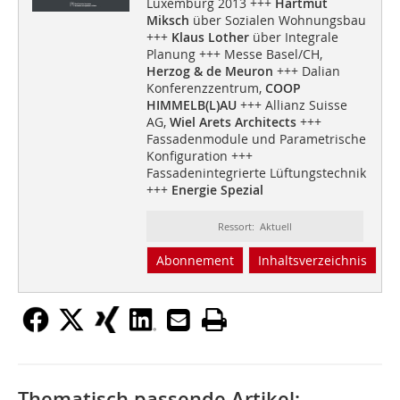
Luxemburg 2013 +++
Hartmut
Miksch
über Sozialen Wohnungsbau
+++
Klaus Lother
über Integrale
Planung +++ Messe Basel/CH,
Herzog & de Meuron
+++ Dalian
Konferenzzentrum,
COOP
HIMMELB(L)AU
+++ Allianz Suisse
AG,
Wiel Arets Architects
+++
Fassadenmodule und Parametrische
Konfiguration +++
Fassadenintegrierte Lüftungstechnik
+++
Energie Spezial
Ressort: Aktuell
Abonnement
Inhaltsverzeichnis
Thematisch passende Artikel: