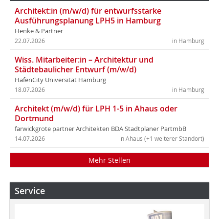
Architekt:in (m/w/d) für entwurfsstarke
Ausführungsplanung LPH5 in Hamburg
Henke & Partner
22.07.2026
in Hamburg
Wiss. Mitarbeiter:in – Architektur und
Städtebaulicher Entwurf (m/w/d)
HafenCity Universität Hamburg
18.07.2026
in Hamburg
Architekt (m/w/d) für LPH 1-5 in Ahaus oder
Dortmund
farwickgrote partner Architekten BDA Stadtplaner PartmbB
14.07.2026
in Ahaus (+1 weiterer Standort)
Mehr Stellen
Service