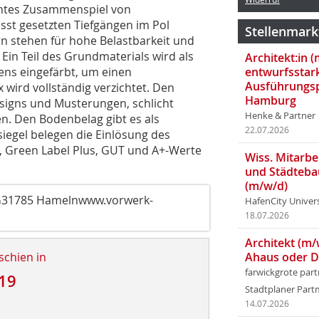
ntes Zusammenspiel von
st gesetzten Tiefgängen im Pol
Stellenmark
 stehen für hohe Belastbarkeit und
in Teil des Grundmaterials wird als
Architekt:in 
ns eingefärbt, um einen
entwurfsstar
Ausführungsp
 wird vollständig verzichtet. Den
Hamburg
esigns und Musterungen, schlicht
Henke & Partner
en. Den Bodenbelag gibt es als
22.07.2026
siegel belegen die Einlösung des
e, Green Label Plus, GUT und A+-Werte
Wiss. Mitarbei
und Städteba
(m/w/d)
G31785 Hameln
www.vorwerk-
HafenCity Univer
18.07.2026
Architekt (m/
schien in
Ahaus oder 
farwickgrote par
19
Stadtplaner Par
14.07.2026