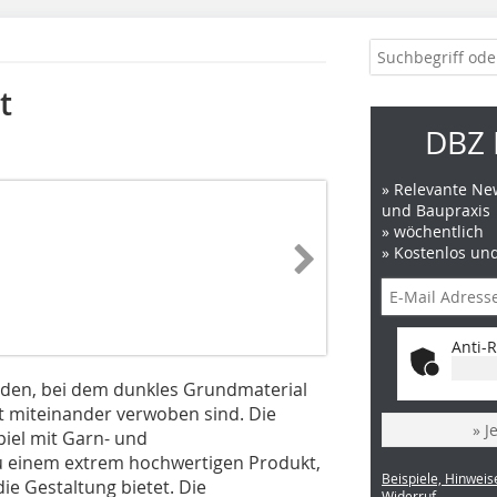
t
DBZ 
» Relevante New
und Baupraxis
» wöchentlich
» Kostenlos un
Anti-R
boden, bei dem dunkles Grundmaterial
rt miteinander verwoben sind. Die
» J
iel mit Garn- und
u einem extrem hochwertigen Produkt,
Beispiele, Hinweis
ie Gestaltung bietet. Die
Widerruf