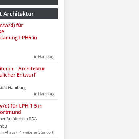
t Architektur
(m/w/d) für
ke
lanung LPH5 in
in Hamburg
ter:in – Architektur
ulicher Entwurf
sität Hamburg
in Hamburg
w/d) für LPH 1-5 in
Dortmund
tner Architekten BDA
tmbB
in Ahaus (+1 weiterer Standort)