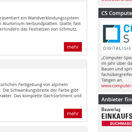
CS Computer
äsentiert ein Wandverkleidungssystem
n Aluminium-Verbundplatten. Glatte, fast
erhindern das Festsetzen von Schmutz,
mehr
„Computer Spez
im Jahr über d
Bauen und spri
fachübergreife
Tätigen an.
natürlichen Farbgebung von alpinem
www.computer-
 Die Schwankungsbreite der Farbe gibt
rakter. Das komplette Dachsortiment und
Anbieter fi
mehr