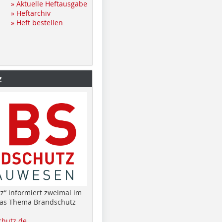
» Aktuelle Heftausgabe
» Heftarchiv
» Heft bestellen
z
z“ informiert zweimal im
das Thema Brandschutz
hutz.de