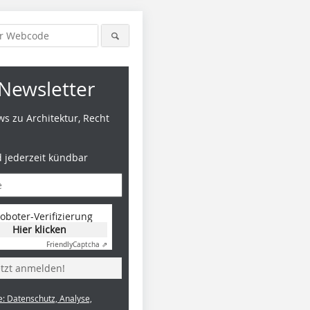
Newsletter
s zu Architektur, Recht
d jederzeit kündbar
oboter-Verifizierung
Hier klicken
Friendly
Captcha ⇗
etzt anmelden!
e: Datenschutz, Analyse,