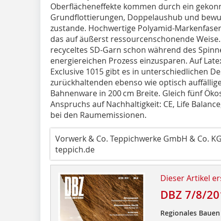
Oberflächeneffekte kommen durch ein gekon
Grundflottierungen, Doppelaushub und bewus
zustande. Hochwertige Polyamid-Markenfasern
das auf äußerst ressourcenschonende Weise. E
recyceltes SD-Garn schon während des Spinne
energiereichen Prozess einzusparen. Auf Latex
Exclusive 1015 gibt es in unterschiedlichen D
zurückhaltenden ebenso wie optisch auffällig
Bahnenware in 200 cm Breite. Gleich fünf Öko
Anspruchs auf Nachhaltigkeit: CE, Life Balanc
bei den Raumemissionen.
Vorwerk & Co. Teppichwerke GmbH & Co. K
teppich.de
Dieser Artikel er
DBZ 7/8/20
Regionales Bauen