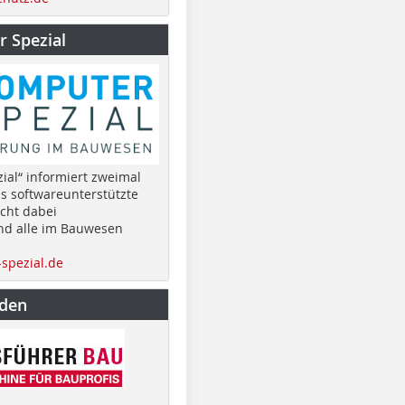
 Spezial
ial“ informiert zweimal
as softwareunterstützte
cht dabei
nd alle im Bauwesen
spezial.de
nden