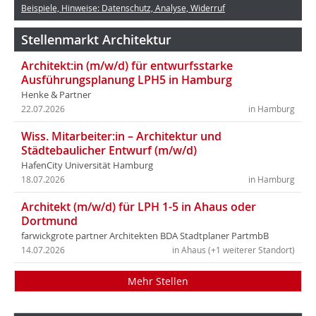
Beispiele, Hinweise: Datenschutz, Analyse, Widerruf
Stellenmarkt Architektur
Architekt:in (m/w/d) für entwurfsstarke
Ausführungsplanung LPH5 in Hamburg
Henke & Partner
22.07.2026
in Hamburg
Wiss. Mitarbeiter:in – Architektur und
Städtebaulicher Entwurf (m/w/d)
HafenCity Universität Hamburg
18.07.2026
in Hamburg
Architekt (m/w/d) für LPH 1-5 in Ahaus oder
Dortmund
farwickgrote partner Architekten BDA Stadtplaner PartmbB
14.07.2026
in Ahaus (+1 weiterer Standort)
Mehr Stellen