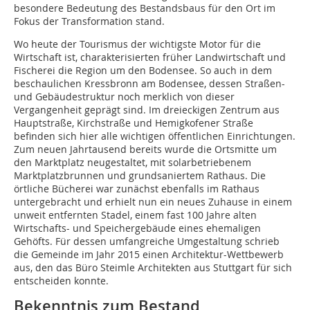
besondere Bedeutung des Bestandsbaus für den Ort im
Fokus der Transformation stand.
Wo heute der Tourismus der wichtigste Motor für die
Wirtschaft ist, charakterisierten früher Landwirtschaft und
Fischerei die Region um den Bodensee. So auch in dem
beschaulichen Kressbronn am Bodensee, dessen Straßen-
und Gebäudestruktur noch merklich von dieser
Vergangenheit geprägt sind. Im dreieckigen Zentrum aus
Hauptstraße, Kirchstraße und Hemigkofener Straße
befinden sich hier alle wichtigen öffentlichen Einrichtungen.
Zum neuen Jahrtausend bereits wurde die Ortsmitte um
den Marktplatz neugestaltet, mit solarbetriebenem
Marktplatzbrunnen und grundsaniertem Rathaus. Die
örtliche Bücherei war zunächst ebenfalls im Rathaus
untergebracht und erhielt nun ein neues Zuhause in einem
unweit entfernten Stadel, einem fast 100 Jahre alten
Wirtschafts- und Speichergebäude eines ehemaligen
Gehöfts. Für dessen umfangreiche Umgestaltung schrieb
die Gemeinde im Jahr 2015 einen Architektur-Wettbewerb
aus, den das Büro Steimle Architekten aus Stuttgart für sich
entscheiden konnte.
Bekenntnis zum Bestand