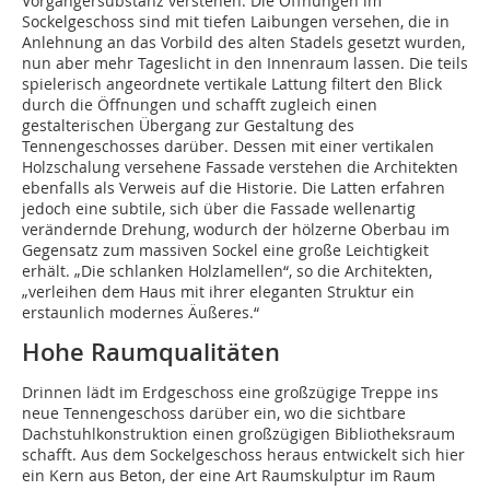
Vorgängersub­stanz verstehen. Die Öffnungen im
Sockelgeschoss sind mit tiefen Laibungen versehen, die in
Anlehnung an das Vorbild des alten Stadels gesetzt wurden,
nun aber mehr Tageslicht in den Innenraum lassen. Die teils
spielerisch angeordnete vertikale Lattung filtert den Blick
durch die Öffnungen und schafft zugleich einen
gestalterischen Übergang zur Gestaltung des
Tennengeschosses darüber. Dessen mit einer vertikalen
Holzschalung versehene Fassade verstehen die Architekten
ebenfalls als Verweis auf die Historie. Die Latten erfahren
jedoch eine subtile, sich über die Fassade wellenartig
verändernde Drehung, wodurch der hölzerne Oberbau im
Gegensatz zum massiven Sockel eine große Leichtigkeit
erhält. „Die schlanken Holzlamellen“, so die Architekten,
„verleihen dem Haus mit ihrer eleganten Struktur ein
erstaunlich modernes Äußeres.“
Hohe Raumqualitäten
Drinnen lädt im Erdgeschoss eine großzügige Treppe ins
neue Tennengeschoss darüber ein, wo die sichtbare
Dachstuhlkonstruktion einen großzügigen Bibliotheksraum
schafft. Aus dem Sockelgeschoss heraus entwickelt sich hier
ein Kern aus Beton, der eine Art Raumskulptur im Raum