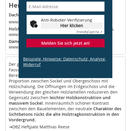
Hersteller
Dach:
Dachziegelwerke Nelskamp GmbH,
Anti-Roboter-Verifizierung
www.nelskamp.de
Hier klicken
Holzlamellen Fassade:
Häussermann GmbH & Co. KG,
Friendly
Captcha ⇗
www.haeussermann.de
Dämmbeton Erdgeschoss:
Liapor GmbH & Co. KG,
Melden Sie sich jetzt an!
www.liapor.com
Beispiele, Hinweise: Datenschutz, Analyse,
Der gewählte Dämmbeton für die Sockelgeschoss-
Widerruf
Fassade erlaubt eine einfache Detaillierung in den
Bereichen Sockel und Fensterlaibungen. Gelungene
Proportion zwischen Sockel und Obergeschoss mit
Holzschalung. Die Öffnungen im Erdgeschoss und die
Verwendung der gleichen Holzlamellen reduzieren den
Gegensatz zwischen
leichter Holzkonstruktion und
massivem Sockel
. Innenräumlich schöner Kontrast
zwischen den Bauelementen, der neutrale
Charakter des
Sichtbetons rückt die alte Holztragkonstruktion in den
Vordergrund.
⇥DBZ Heftpate Matthias Reese