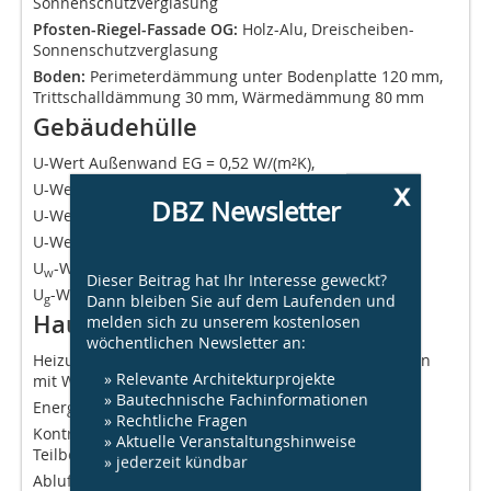
Sonnenschutzverglasung
Pfosten-Riegel-Fassade OG:
Holz-Alu, Dreischeiben-
Sonnenschutzverglasung
Boden:
Perimeterdämmung unter Bodenplatte 120 mm,
Trittschalldämmung 30 mm, Wärmedämmung 80 mm
Gebäudehülle
U-Wert Außenwand EG = 0,52 W/(m²K),
x
U-Wert Außenwand OG = 0,25 W/(m²K),
DBZ Newsletter
U-Wert Bodenplatte = 0,15 W/(m²K)
U-Wert Dach = 0,21 W/(m²K)
U
-Wert Fenster = 0,8 W/(m²K)
w
Dieser Beitrag hat Ihr Interesse geweckt?
U
-Wert Verglasung = 1,0 W/(m²K)
Dann bleiben Sie auf dem Laufenden und
g
Haustechnik
melden sich zu unserem kostenlosen
wöchentlichen Newsletter an:
Heizung über Geothermie, Erdwärme über Erdsonden
» Relevante Architekturprojekte
mit Wärmepumpe 36 KW
» Bautechnische Fachinformationen
Energiepeicherung über Pufferspeicher 1 000 l
» Rechtliche Fragen
Kontrollierte Be- und Entlüftung mit WRG in
» Aktuelle Veranstaltungshinweise
Teilbereichen
» jederzeit kündbar
Abluftanlage in Teilbereichen