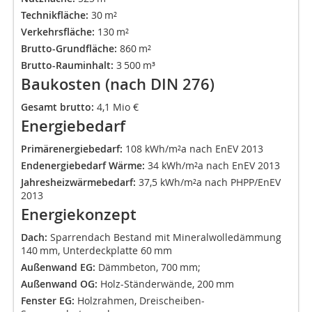
Technikfläche:
30 m²
Verkehrsfläche:
130 m²
Brutto-Grundfläche:
860 m²
Brutto-Rauminhalt:
3 500 m³
Baukosten (nach DIN 276)
Gesamt brutto:
4,1 Mio €
Energiebedarf
Primärenergiebedarf:
108 kWh/m²a nach EnEV 2013
Endenergiebedarf Wärme:
34 kWh/m²a nach EnEV 2013
Jahresheizwärmebedarf:
37,5 kWh/m²a nach PHPP/EnEV
2013
Energiekonzept
Dach:
Sparrendach Bestand mit Mineralwolledämmung
140 mm, Unterdeckplatte 60 mm
Außenwand EG:
Dämmbeton, 700 mm;
Außenwand OG:
Holz-Ständerwände, 200 mm
Fenster EG:
Holzrahmen, Dreischeiben-