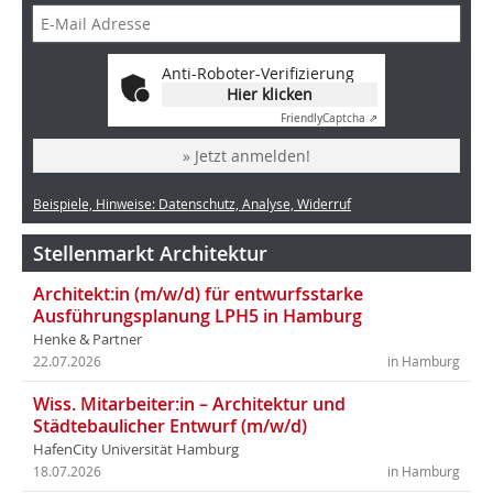
Anti-Roboter-Verifizierung
Hier klicken
Friendly
Captcha ⇗
» Jetzt anmelden!
Beispiele, Hinweise: Datenschutz, Analyse, Widerruf
Stellenmarkt Architektur
Architekt:in (m/w/d) für entwurfsstarke
Ausführungsplanung LPH5 in Hamburg
Henke & Partner
22.07.2026
in Hamburg
Wiss. Mitarbeiter:in – Architektur und
Städtebaulicher Entwurf (m/w/d)
HafenCity Universität Hamburg
18.07.2026
in Hamburg