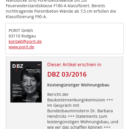
Wanddicke sind Porenbetonwände bis zur
Feuerwiderstandsklasse F180-A klassifiziert. Bereits
nichttragende Porentbeton-Wände ab 7,5 cm erfüllen die
Klassifizierung F90-A.
PORIT Gmbh
63110 Rodgau
kontakt@porit.de
www.porit.de
Dieser Artikel erschien in
DBZ 03/2016
Kostengünstiger Wohnungsbau
Bericht der
Baukostensenkungskomission +++
Im Gespräch mit
Bundesbauministerin Dr. Barbara
Hendricks +++ Statements zum
kostengünstigen Wohnungsbau, und
wie wir das schaffen können +++