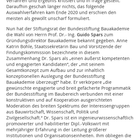
Verfahren und Ergebnis kritisiert und in frage gestellt.
Daraufhin geschah länger nichts, das folgende
Auswahlverfahren kam Ende 2020 und erschien den
meisten als gewollt unscharf formuliert.
Nun hat der Stiftungsrat der Bundesstiftung Bau­aka­demie
die Wahl von Herrn Prof. Dr.- Ing.
Guido Spars
zum
Gründungsdirektor Bauakademie bekannt gegeben. Anne
Katrin Bohle, Staatssekretärin Bau und Vorsitzende der
Findungskommission bezeichnete in diesem
Zusammenhang Dr. Spars als „einen äußerst kompetenten
und engagierten Kandidaten“, der „mit seinem
Gesamtkonzept zum Aufbau und zur inhaltlich
konzeptionellen Auslegung der Bundesstiftung
Bauakademie überzeugt“ habe. Er verkörpere „die
gewünschte engagierte und breit gefächerte Programmatik
der Bundesstiftung im Baubereich verbunden mit einer
konstruktiven und auf Kooperation ausgerichteten
Moderation des breiten Spektrums der Interessengruppen
aus Bauwirtschaft, Wissenschaft, Politik und
Zivilgesellschaft.“ Dr. Spars ist ein ingenieurwissenschaftlich
promovierter und habilitierter Dipl.-Volkswirt mit
mehrjähriger Erfahrung in der Leitung größerer
Institutionen und Organisationseinheiten. Ihm obliegen die