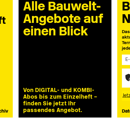
Alle Bauwelt-
B
Angebote auf
N
ft
einen Blick
Das
akt
Ter
jed
Von DIGITAL- und KOMBI-
Abos bis zum Einzelheft –
finden Sie jetzt Ihr
passendes Angebot.
chiv
Dat