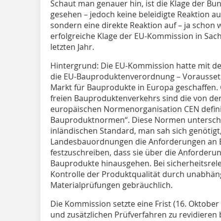
Schaut man genauer hin, ist die Klage der Bu
gesehen – jedoch keine beleidigte Reaktion a
sondern eine direkte Reaktion auf – ja schon 
erfolgreiche Klage der EU-Kommission in Sa
letzten Jahr.
Hintergrund: Die EU-Kommission hatte mit de
die EU-Bauproduktenverordnung – Vorausset
Markt für Bauprodukte in Europa geschaffen.
freien Bauproduktenverkehrs sind die von d
europäischen Normenorganisation CEN defini
Bauproduktnormen“. Diese Normen unterschri
inländischen Standard, man sah sich genötig
Landesbauordnungen die Anforderungen an B
festzuschreiben, dass sie über die Anforder
Bauprodukte hinausgehen. Bei sicherheitsrel
Kontrolle der Produktqualität durch unabhäng
Materialprüfungen gebräuchlich.
Die Kommission setzte eine Frist (16. Oktobe
und zusätzlichen Prüfverfahren zu revidieren 