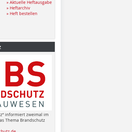
» Aktuelle Heftausgabe
» Heftarchiv
» Heft bestellen
z
z“ informiert zweimal im
das Thema Brandschutz
hutz.de