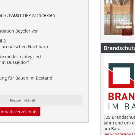
d
M H. FAUST
HPP Architekten
ondation Beyeler vor
l 3
r europäischen Nachbarn
Brandschut
de
modern integriert
 in Düsseldorf
ung für Bauen im Bestand
Ressort: Aktuell
Inhaltsverzeichnis
„BS Brandschut
Jahr rund um 
am Bau.
www.bsbrandsc