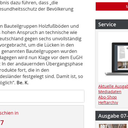
nis dazu führen, dass „die
esundheitsschutz der Bevölkerung
Service
en Bauteilgruppen Holzfußböden und
rs hohen Anspruch an technische wie
Deutschland gegen sechs unvollständig
orgebracht, um die Lücken in den
e genannten Bauteilgruppen wurden
 dagegen wird nun Klage vor dem EuGH
s: In der andauernden Übergangsphase
odukte fort, die in den
sländer festgelegt sind. Damit ist, so
öglich“.
Be. K.
Aktuelle Ausga
Mediadaten
Abo-Shop
Heftarchiv
schien in
Ausgabe 07
17