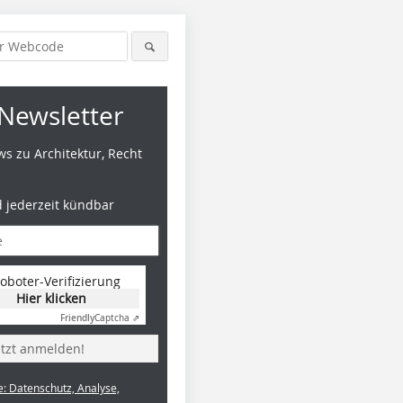
Newsletter
s zu Architektur, Recht
d jederzeit kündbar
oboter-Verifizierung
Hier klicken
Friendly
Captcha ⇗
etzt anmelden!
e: Datenschutz, Analyse,