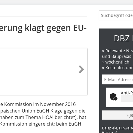
erung klagt gegen EU-
DBZ 
» Relevante New
und Baupraxis
» wöchentlich
» Kostenlos un
Anti-R
che Kommission im November 2016
opäischen Union EuGH Klage gegen die
» J
 haben zum Thema HOAI berichtet), hat
-Kommission eingereicht; beim EuGH.
Beispiele, Hinweis
Widerruf