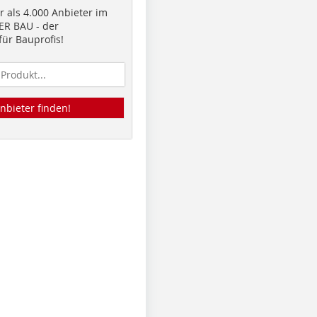
 als 4.000 Anbieter im
R BAU - der
ür Bauprofis!
nbieter finden!