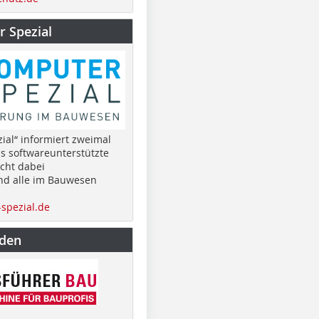
 Spezial
ial“ informiert zweimal
as softwareunterstützte
cht dabei
nd alle im Bauwesen
spezial.de
nden