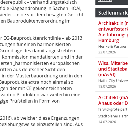
ndesrepublik – verhandlungstaktisch
uf die Klageandrohung in Sachen HOAI,
Stellenmark
wieder – eine vor dem besagten Gericht
chen Bauproduktenverordnung im
Architekt:in 
entwurfsstar
Ausführungsp
r EG-Bauproduktenrichtlinie – ab 2013
Hamburg
zungen für einen harmonisierten
Henke & Partner
 Grundlage des damit angestrebten
22.07.2026
er Kommission mandatierten und in der
erten „harmonisierten europäischen
Wiss. Mitarbei
und Städteba
tten aus deutscher Sicht den
(m/w/d)
t, in der Musterbauordnung und in den
HafenCity Univer
auprodukte extra noch einmal so
18.07.2026
ungen der mit CE gekennzeichneten
evanten Produkten war weiterhin eine
Architekt (m/
ige Prüfstellen in Form von
Ahaus oder 
farwickgrote par
Stadtplaner Par
r 2016), ab welcher diese Ergänzungen
14.07.2026
beziehungsweise einzustellen sind. Aus