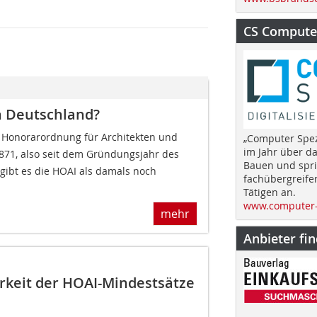
CS Computer
n Deutschland?
: Honorarordnung für Architekten und
„Computer Spez
im Jahr über d
 1871, also seit dem Gründungsjahr des
Bauen und spri
gibt es die HOAI als damals noch
fachübergreife
Tätigen an.
www.computer-
mehr
Anbieter fi
keit der HOAI-Mindestsätze