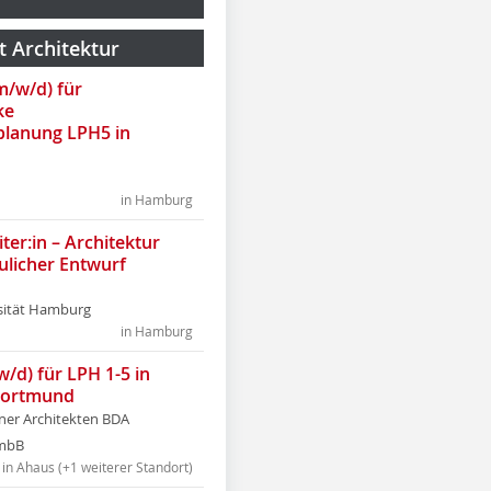
t Architektur
(m/w/d) für
ke
lanung LPH5 in
in Hamburg
ter:in – Architektur
ulicher Entwurf
sität Hamburg
in Hamburg
w/d) für LPH 1-5 in
Dortmund
tner Architekten BDA
tmbB
in Ahaus (+1 weiterer Standort)