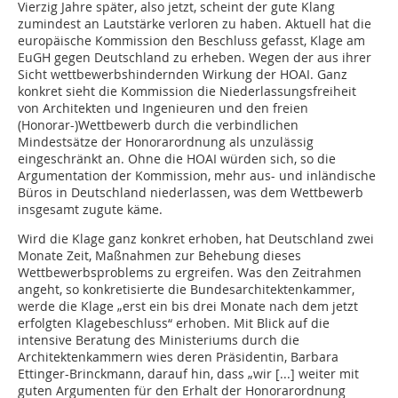
Vierzig Jahre später, also jetzt, scheint der gute Klang
zumindest an Lautstärke verloren zu haben. Aktuell hat die
europäische Kommission den Beschluss gefasst, Klage am
EuGH gegen Deutschland zu erheben. Wegen der aus ihrer
Sicht wettbewerbshindernden Wirkung der HOAI. Ganz
konkret sieht die Kommission die Niederlassungsfreiheit
von Architekten und Ingenieuren und den freien
(Honorar-)Wettbewerb durch die verbindlichen
Mindestsätze der Honorarordnung als unzulässig
eingeschränkt an. Ohne die HOAI würden sich, so die
Argumentation der Kommission, mehr aus- und inländische
Büros in Deutschland niederlassen, was dem Wettbewerb
insgesamt zugute käme.
Wird die Klage ganz konkret erhoben, hat Deutschland zwei
Monate Zeit, Maßnahmen zur Behebung dieses
Wettbewerbsproblems zu ergreifen. Was den Zeitrahmen
angeht, so konkretisierte die Bundesarchitektenkammer,
werde die Klage „erst ein bis drei Monate nach dem jetzt
erfolgten Klagebeschluss“ erhoben. Mit Blick auf die
intensive Beratung des Ministeriums durch die
Architektenkammern wies deren Präsidentin, Barbara
Ettinger-Brinckmann, darauf hin, dass „wir [...] weiter mit
guten Argumenten für den Erhalt der Honorarordnung