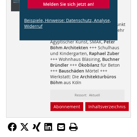
Melden Sie sich jetzt an!
+++
Klaus Bollinger
über das
Beispiele, Hinweise: Datenschutz, Analyse,
gemeinsame Planen +++ Standpunkt
Widerruf
Daniel Buchner
über Beton ist mehr
als das +++ Staatliches Museum
Ägyptischer Kunst, SMÄK,
Peter
Böhm Architekten
+++ Schulhaus
und Kindergarten,
Raphael Zuber
+++ Wohnhaus Bläsiring,
Buchner
Bründler
+++
Ökobilanz
für Beton
+++
Bauschäden
Mörtel +++
Werkstatt: Die
Architekturbüros
Böhm
aus Köln
Ressort: Aktuell
Abonnement
Inhaltsverzeichnis