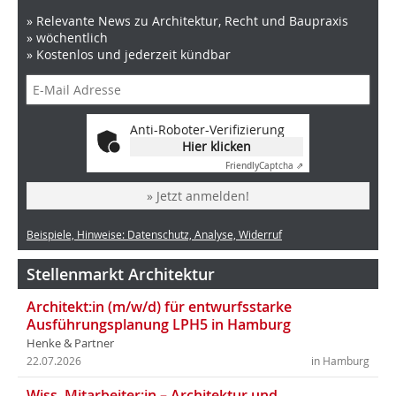
» Relevante News zu Architektur, Recht und Baupraxis
» wöchentlich
» Kostenlos und jederzeit kündbar
Anti-Roboter-Verifizierung
Hier klicken
Friendly
Captcha ⇗
» Jetzt anmelden!
Beispiele, Hinweise: Datenschutz, Analyse, Widerruf
Stellenmarkt Architektur
Architekt:in (m/w/d) für entwurfsstarke
Ausführungsplanung LPH5 in Hamburg
Henke & Partner
22.07.2026
in Hamburg
Wiss. Mitarbeiter:in – Architektur und