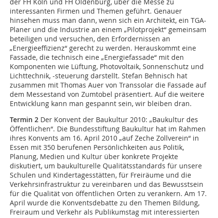
der FH Köln und FH Oldenburg, über die Messe zu
interessanten Firmen und Themen geführt. Genauer
hinsehen muss man dann, wenn sich ein Architekt, ein TGA-
Planer und die Industrie an einem „Pilotprojekt“ gemeinsam
beteiligen und versuchen, den Erfordernissen an
„Energieeffizienz“ gerecht zu werden. Herauskommt eine
Fassade, die technisch eine „Energiefassade“ mit den
Komponenten wie Lüftung, Photovoltaik, Sonnenschutz und
Lichttechnik, -steuerung darstellt. Stefan Behnisch hat
zusammen mit Thomas Auer von Transsolar die Fassade auf
dem Messestand von Zumtobel präsentiert. Auf die weitere
Entwicklung kann man gespannt sein, wir bleiben dran.
Termin 2
Der Konvent der Baukultur 2010: „Baukultur des
Öffentlichen“. Die Bundesstiftung Baukultur hat im Rahmen
ihres Konvents am 16. April 2010 „auf Zeche Zollverein“ in
Essen mit 350 berufenen Persönlichkeiten aus Politik,
Planung, Medien und Kultur über konkrete Projekte
diskutiert, um baukulturelle Qualitätsstandards für unsere
Schulen und Kindertagesstätten, für Freiräume und die
Verkehrsinfrastruktur zu vereinbaren und das Bewusstsein
für die Qualität von öffentlichen Orten zu verankern. Am 17.
April wurde die Konventsdebatte zu den Themen Bildung,
Freiraum und Verkehr als Publikumstag mit interessierten