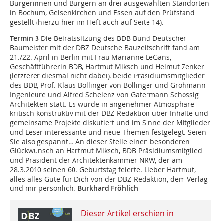
Bürgerinnen und Bürgern an drei ausgewählten Standorten
in Bochum, Gelsenkirchen und Essen auf den Prüfstand
gestellt (hierzu hier im Heft auch auf Seite 14).
Termin 3
Die Beiratssitzung des BDB Bund Deutscher
Baumeister mit der DBZ Deutsche Bauzeitschrift fand am
21./22. April in Berlin mit Frau Marianne LeGans,
Geschäftführerin BDB, Hartmut Miksch und Helmut Zenker
(letzterer diesmal nicht dabei), beide Präsidiumsmitglieder
des BDB, Prof. Klaus Bollinger von Bollinger und Grohmann
Ingenieure und Alfred Schelenz von Gatermann Schossig
Architekten statt. Es wurde in angenehmer Atmosphäre
kritisch-konstruktiv mit der DBZ-Redaktion über Inhalte und
gemeinsame Projekte diskutiert und im Sinne der Mitglieder
und Leser interessante und neue Themen festgelegt. Seien
Sie also gespannt… An dieser Stelle einen besonderen
Glückwunsch an Hartmut Miksch, BDB Präsidiumsmitglied
und Präsident der Architektenkammer NRW, der am
28.3.2010 seinen 60. Geburtstag feierte. Lieber Hartmut,
alles alles Gute für Dich von der DBZ-Redaktion, dem Verlag
und mir persönlich.
Burkhard Fröhlich
Dieser Artikel erschien in