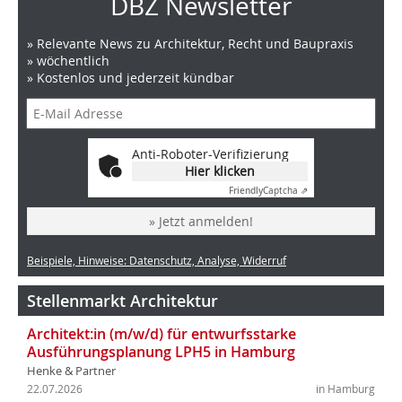
DBZ Newsletter
» Relevante News zu Architektur, Recht und Baupraxis
» wöchentlich
» Kostenlos und jederzeit kündbar
Anti-Roboter-Verifizierung
Hier klicken
Friendly
Captcha ⇗
» Jetzt anmelden!
Beispiele, Hinweise: Datenschutz, Analyse, Widerruf
Stellenmarkt Architektur
Architekt:in (m/w/d) für entwurfsstarke
Ausführungsplanung LPH5 in Hamburg
Henke & Partner
22.07.2026
in Hamburg