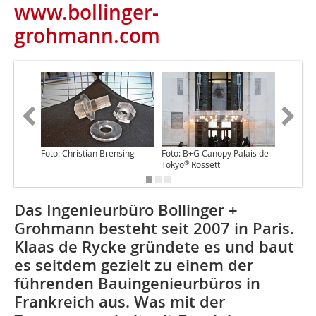
www.bollinger-
grohmann.com
Foto: Christian Brensing
Foto: B+G Canopy Palais de
Foto: B+
®
®
Tokyo
Rossetti
Tokyo
R
Das Ingenieurbüro Bollinger +
Grohmann besteht seit 2007 in Paris.
Klaas de Rycke gründete es und baut
es seitdem gezielt zu einem der
führenden Bauingenieurbüros in
Frankreich aus. Was mit der