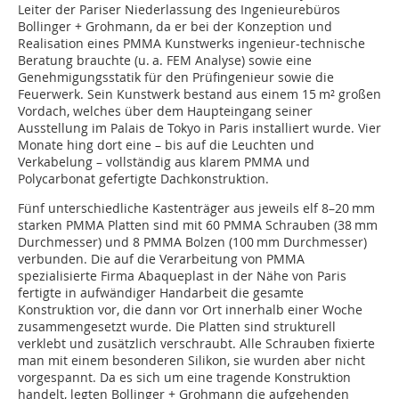
Leiter der Pariser Nieder­lassung des Ingenieurebüros
Bollinger + Grohmann, da er bei der Konzeption und
Realisation eines PMMA Kunstwerks ingenieur-technische
Beratung brauchte (u. a. FEM Analyse) sowie eine
Genehmigungsstatik für den Prüfingenieur sowie die
Feuerwerk. Sein Kunstwerk bestand aus einem 15 m² großen
Vordach, welches über dem Haupteingang seiner
Ausstellung im Palais de Tokyo in Paris installiert wurde. Vier
Monate hing dort eine – bis auf die Leuchten und
Verkabelung – vollständig aus klarem PMMA und
Polycarbonat gefertigte Dachkonstruktion.
Fünf unterschiedliche Kastenträger aus jeweils elf 8–20 mm
starken PMMA Platten sind mit 60 PMMA Schrauben (38 mm
Durchmesser) und 8 PMMA Bolzen (100 mm Durchmesser)
verbunden. Die auf die Verarbeitung von PMMA
spezialisierte Firma Abaqueplast in der Nähe von Paris
fertigte in aufwändiger Handarbeit die gesamte
Konstruktion vor, die dann vor Ort innerhalb einer Woche
zusammengesetzt wurde. Die Platten sind strukturell
verklebt und zusätzlich verschraubt. Alle Schrauben fixierte
man mit einem besonderen Silikon, sie wurden aber nicht
vorgespannt. Da es sich um eine tragende Konstruktion
handelt, legten Bollinger + Grohmann die aufgehenden