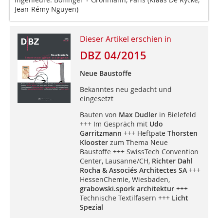
Jean-Rémy Nguyen)
Dieser Artikel erschien in
DBZ 04/2015
Neue Baustoffe
Bekanntes neu gedacht und
eingesetzt
Bauten von
Max Dudler
in Bielefeld
+++ Im Gespräch mit
Udo
Garritzmann
+++ Heftpate
Thorsten
Klooster
zum Thema Neue
Baustoffe +++ SwissTech Convention
Center, Lausanne/CH,
Richter Dahl
Rocha & Associés Architectes SA
+++
HessenChemie, Wiesbaden,
grabowski.spork architektur
+++
Technische Textilfasern +++
Licht
Spezial