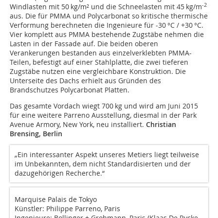
-2
Windlasten mit 50 kg/m² und die Schneelasten mit 45 kg/m
aus. Die für PMMA und Polycarbonat so kritische thermische
Verformung berechneten die Ingenieure für -30 °C / +30 °C.
Vier komplett aus PMMA bestehende Zugstäbe nehmen die
Lasten in der Fassade auf. Die beiden oberen
Verankerungen bestanden aus einzelverklebten PMMA-
Teilen, befestigt auf einer Stahlplatte, die zwei tieferen
Zugstäbe nutzen eine vergleichbare Konstruktion. Die
Unterseite des Dachs erhielt aus Gründen des
Brandschutzes Polycarbonat Platten.
Das gesamte Vordach wiegt 700 kg und wird am Juni 2015
für eine weitere Parreno Ausstellung, diesmal in der Park
Avenue Armory, New York, neu installiert.
Christian
Brensing, Berlin
„Ein interessanter Aspekt unseres Metiers liegt teilweise
im Unbekannten, dem nicht Standardisierten und der
dazugehörigen Recherche.“
Marquise Palais de Tokyo
Künstler: Philippe Parreno, Paris
Ingenieure: Bollinger + Grohmann, Paris (Klaas De Rycke,