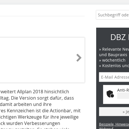
DBZ 
» Relevante New
und Baupraxis
» wöchentlich
» Kostenlos un
Anti-R
eitert Allplan 2018 hinsichtlich
ltag. Die Version sorgt dafür, dass
damit arbeiten und ihre
es Kennzeichen ist die Actionbar, mit
» J
ichtigen Werkzeuge für ihre jeweilige
ack wurden Verbesserungen
Beispiele, Hinweis
Widerruf