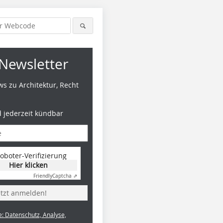
Newsletter
s zu Architektur, Recht
d jederzeit kündbar
oboter-Verifizierung
Hier klicken
Friendly
Captcha ⇗
etzt anmelden!
e: Datenschutz, Analyse,