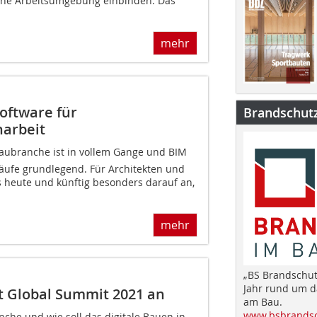
eine Arbeitsumgebung einbinden. Das
mehr
Software für
Brandschut
arbeit
 Baubranche ist in vollem Gange und BIM
läufe grundlegend. Für Architekten und
heute und künftig besonders darauf an,
mehr
„BS Brandschut
Jahr rund um 
t Global Summit 2021 an
am Bau.
www.bsbrandsc
che und wie soll das digitale Bauen in