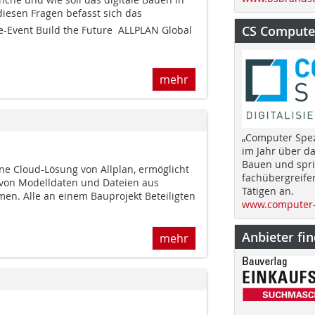
diesen Fragen befasst sich das
CS Computer
-Event Build the Future  ALLPLAN Global
mehr
„Computer Spez
im Jahr über d
Bauen und spri
ene Cloud-Lösung von Allplan, ermöglicht
fachübergreife
 von Modelldaten und Dateien aus
Tätigen an.
men. Alle an einem Bauprojekt Beteiligten
www.computer-
Anbieter fi
mehr