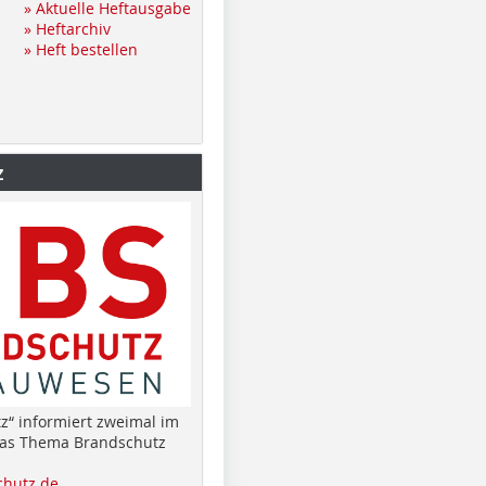
» Aktuelle Heftausgabe
» Heftarchiv
» Heft bestellen
z
z“ informiert zweimal im
das Thema Brandschutz
hutz.de