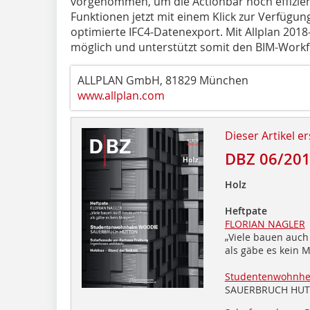
vorgenommen, um die Actionbar noch effizient
Funktionen jetzt mit einem Klick zur Verfügung
optimierte IFC4-Datenexport. Mit Allplan 2018
möglich und unterstützt somit den BIM-Workf
ALLPLAN GmbH, 81829 München
www.allplan.com
Dieser Artikel er
DBZ 06/20
Holz
Heftpate
FLORIAN NAGLER
„Viele bauen auch
als gäbe es kein 
Studentenwohnh
SAUERBRUCH HU