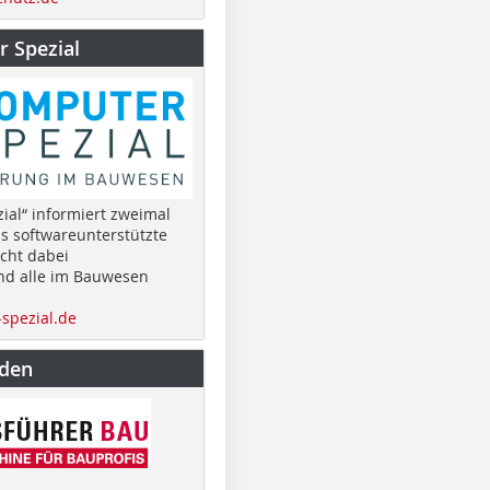
 Spezial
ial“ informiert zweimal
as softwareunterstützte
cht dabei
nd alle im Bauwesen
spezial.de
nden