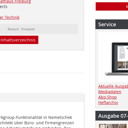
athaus Freiburg
ects
er Technik
Service
Ressort: Produkte
Inhaltsverzeichnis
Aktuelle Ausga
Mediadaten
Abo-Shop
Heftarchiv
Ausgabe 07
rkgroup-Funktionalität in Nemetschek
rchitekt über Büro- und Firmengrenzen