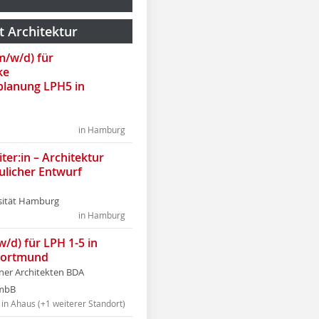
t Architektur
(m/w/d) für
ke
lanung LPH5 in
in Hamburg
ter:in – Architektur
ulicher Entwurf
sität Hamburg
in Hamburg
w/d) für LPH 1-5 in
Dortmund
tner Architekten BDA
tmbB
in Ahaus (+1 weiterer Standort)