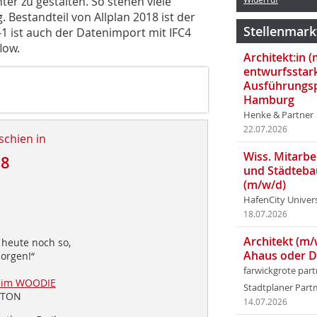
er zu gestalten. So stehen viele
. Bestandteil von Allplan 2018 ist der
Stellenmark
-1 ist auch der Datenimport mit IFC4
low.
Architekt:in 
entwurfsstar
Ausführungsp
Hamburg
Henke & Partner
22.07.2026
schien in
Wiss. Mitarbei
18
und Städteba
(m/w/d)
HafenCity Univer
18.07.2026
Architekt (m/
 heute noch so,
Ahaus oder 
Morgen!“
farwickgrote par
eim WOODIE
Stadtplaner Par
TTON
14.07.2026