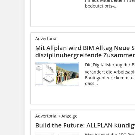
hinaus Mitarbeiter in s
bedeutet orts-...
Advertorial
Mit Allplan wird BIM Alltag Neue 
disziplinübergreifende Zusammen
Die Digitalisierung der
verändert die Arbeitsab
Bauingenieure kommt es 
dass...
Advertorial / Anzeige
Build the Future: ALLPLAN kündig
Was bewegt die AEC-Bran