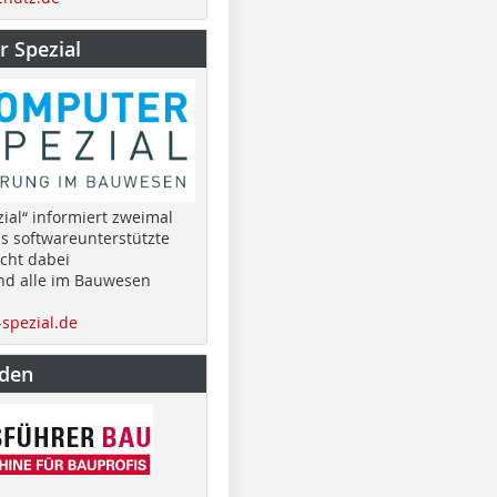
 Spezial
ial“ informiert zweimal
as softwareunterstützte
cht dabei
nd alle im Bauwesen
spezial.de
nden