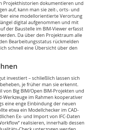
ch Projekthistorien dokumentieren und
en auf, kann man sie zeit-, orts- und
ber eine modellorientierte Verortung
ngel digital aufgenommen und mit
auf der Baustelle im BIM-Viewer erfasst
werden. Da über den Projektraum alle
 den Bearbeitungsstatus rückmelden
sich schnell eine Übersicht über den
lohnen
ut investiert – schließlich lassen sich
beheben, je früher man sie erkennt.
il von Big BIM/Open BIM-Projekten und
ard-Werkzeuge im Rahmen kooperativer
ings eine enge Einbindung der neuen
llte etwa ein Modellchecker im CAD-
lichen Ex- und Import von IFC-Daten
„Workflow“ realisieren, innerhalb dessen
 Qualitäts-Check unterzogen werden