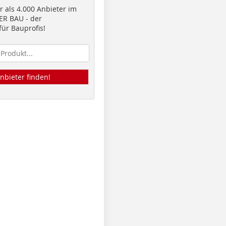
 als 4.000 Anbieter im
R BAU - der
ür Bauprofis!
nbieter finden!