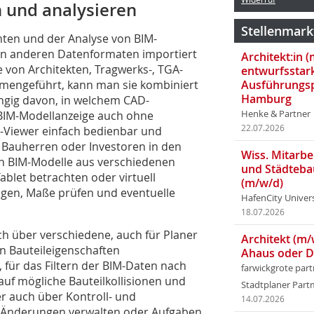
 und analysieren
Stellenmark
hten und der Analyse von BIM-
 in anderen Datenformaten importiert
Architekt:in 
 von Architekten, Tragwerks-, TGA-
entwurfsstar
mengeführt, kann man sie kombiniert
Ausführungsp
Hamburg
gig davon, in welchem CAD-
 BIM-Modellanzeige auch ohne
Henke & Partner
22.07.2026
IM-Viewer einfach bedienbar und
, Bauherren oder Investoren in den
Wiss. Mitarbei
n BIM-Modelle aus verschiedenen
und Städteba
blet betrachten oder virtuell
(m/w/d)
eugen, Maße prüfen und eventuelle
HafenCity Univer
18.07.2026
ch über verschiedene, auch für Planer
Architekt (m/
on Bauteileigenschaften
Ahaus oder 
 für das Filtern der BIM-Daten nach
farwickgrote par
auf mögliche Bauteilkollisionen und
Stadtplaner Par
r auch über Kontroll- und
14.07.2026
 Änderungen verwalten oder Aufgaben