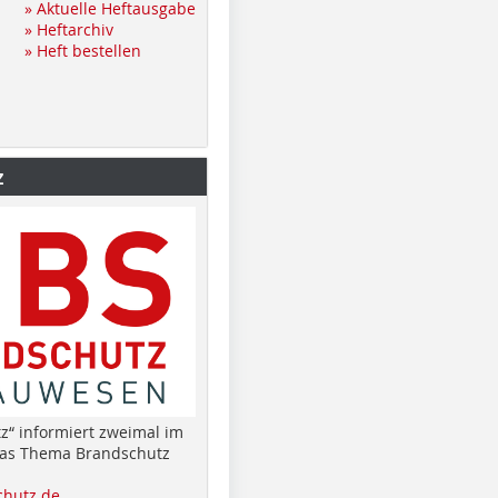
» Aktuelle Heftausgabe
» Heftarchiv
» Heft bestellen
z
z“ informiert zweimal im
das Thema Brandschutz
hutz.de