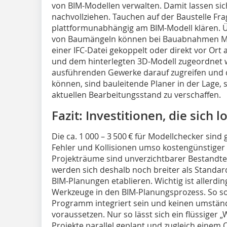
von BIM-Modellen verwalten. Damit lassen si
nachvollziehen. Tauchen auf der Baustelle Frag
plattformunabhängig am BIM-Modell klären. Ü
von Baumängeln können bei Bauabnahmen Mä
einer IFC-Datei gekoppelt oder direkt vor Ort 
und dem hinterlegten 3D-Modell zugeordnet 
ausführenden Gewerke darauf zugreifen und
können, sind bauleitende Planer in der Lage, 
aktuellen Bearbeitungsstand zu verschaffen.
Fazit: Investitionen, die sich 
Die ca. 1 000 – 3 500 € für Modellchecker sind g
Fehler und Kollisionen umso kostengünstiger 
Projekträume sind unverzichtbarer Bestandte
werden sich deshalb noch breiter als Stand
BIM-Planungen etablieren. Wichtig ist allerd
Werkzeuge in den BIM-Planungsprozess. So so
Programm integriert sein und keinen umständ
voraussetzen. Nur so lässt sich ein flüssiger 
Projekte parallel geplant und zugleich einem