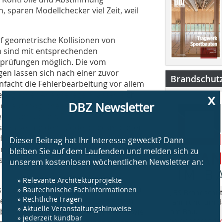
paren Modellchecker viel Zeit, weil
f geometrische Kollisionen von
 sind mit entsprechenden
sprüfungen möglich. Die vom
n lassen sich nach einer zuvor
Brandschut
infacht die Fehlerbearbeitung vor allem
x
 logischer Analyseregeln lassen sich
DBZ Newsletter
h auf mögliche Fehler, wie etwa
n untersuchen. Das hilft, Fehler und
se zu vermeiden. Modellchecker bieten
Dieser Beitrag hat Ihr Interesse geweckt? Dann
folgung. Damit lassen sich
bleiben Sie auf dem Laufenden und melden sich zu
n und nachverfolgen. Das macht
unserem kostenlosen wöchentlichen Newsletter an:
ziplin bei Planungsbeteiligten und
» Relevante Architekturprojekte
» Bautechnische Fachinformationen
sen sich auf Grundlage von 4D bzw. 5D
„BS Brandschut
» Rechtliche Fragen
erminpläne erstellen. Dabei werden
Jahr rund um 
» Aktuelle Veranstaltungshinweise
rbeitsprozesse und Zeitvorgaben sowie
am Bau.
» jederzeit kündbar
www.bsbrandsc