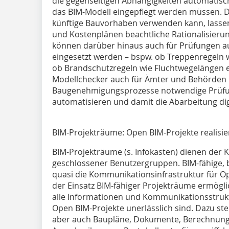
die gegenseitigen Abhängigkeiten automatisch
das BIM-Modell eingepflegt werden müssen. 
künftige Bauvorhaben verwenden kann, lassen
und Kostenplänen beachtliche Rationalisierun
können darüber hinaus auch für Prüfungen a
eingesetzt werden – bspw. ob Treppenregeln w
ob Brandschutzregeln wie Fluchtwegelängen 
Modellchecker auch für Ämter und Behörden i
Baugenehmigungsprozesse notwendige Prüfu
automatisieren und damit die Abarbeitung di
BIM-Projekträume: Open BIM-Projekte realisi
BIM-Projekträume (s. Infokasten) dienen der 
geschlossener Benutzergruppen. BIM-fähige, 
quasi die Kommunikationsinfrastruktur für Op
der Einsatz BIM-fähiger Projekträume ermöglich
alle Informationen und Kommunikationsstrukt
Open BIM-Projekte unerlässlich sind. Dazu ste
aber auch Baupläne, Dokumente, Berechnung