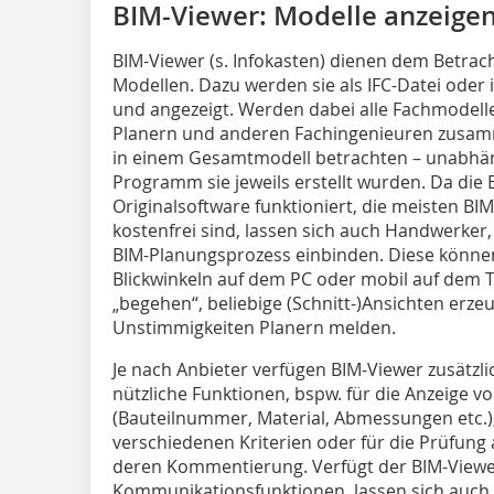
BIM-Viewer: Modelle anzeigen
BIM-Viewer (s. Infokasten) dienen dem Betrac
Modellen. Dazu werden sie als IFC-Datei oder
und angezeigt. Werden dabei alle Fachmodelle
Planern und anderen Fachingenieuren zusam
in einem Gesamtmodell betrachten – unabhän
Programm sie jeweils erstellt wurden. Da die
Originalsoftware funktioniert, die meisten B
kostenfrei sind, lassen sich auch Handwerker
BIM-Planungsprozess einbinden. Diese könne
Blickwinkeln auf dem PC oder mobil auf dem Ta
„begehen“, beliebige (Schnitt-)Ansichten erz
Unstimmigkeiten Planern melden.
Je nach Anbieter verfügen BIM-Viewer zusätzli
nützliche Funktionen, bspw. für die Anzeige v
(Bauteilnummer, Material, Abmessungen etc.),
verschiedenen Kriterien oder für die Prüfung 
deren Kommentierung. Verfügt der BIM-Viewe
Kommunikationsfunktionen, lassen sich auch