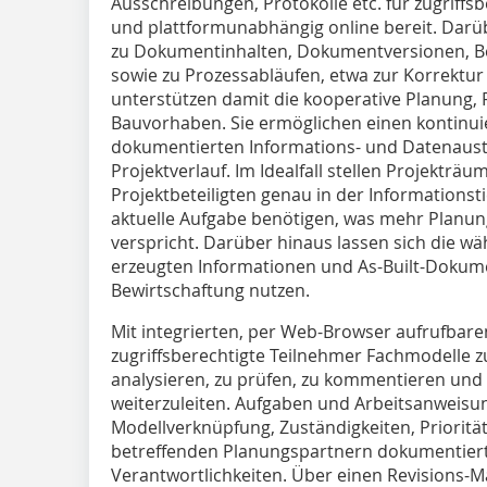
Ausschreibungen, Protokolle etc. für zugriffsbe
und plattformunabhängig online bereit. Darü
zu Dokumentinhalten, Dokumentversionen, Be
sowie zu Prozessabläufen, etwa zur Korrektur
unterstützen damit die kooperative Planung,
Bauvorhaben. Sie ermöglichen einen kontinuie
dokumentierten Informations- und Datenaus
Projektverlauf. Im Idealfall stellen Projekt­rä
Projektbeteiligten genau in der Informationstie
aktuelle Aufgabe benötigen, was mehr Planun
verspricht. Darüber hinaus lassen sich die 
erzeugten Informationen und As-Built-Dokume
Bewirtschaftung nutzen.
Mit integrierten, per Web-Browser aufrufbar
zugriffsberechtigte Teilnehmer Fachmodelle
analysieren, zu prüfen, zu kommentieren und a
weiterzuleiten. Aufgaben und Arbeitsanweisun
Modellverknüpfung, Zuständigkeiten, Priorität
betreffen­den Planungspartnern dokumentiert 
Verantwortlichkeiten. Über einen Revisions-M