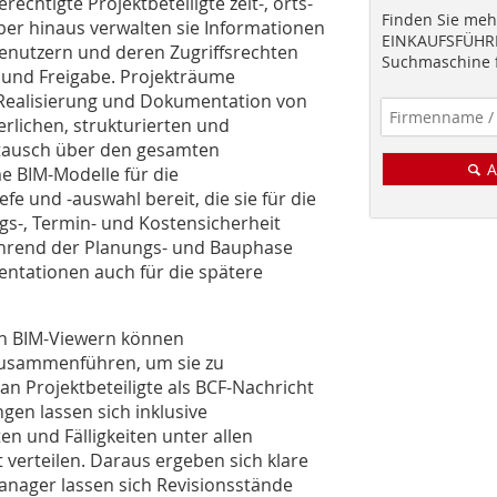
rechtigte Projektbeteiligte zeit-, orts-
Finden Sie mehr
ber hinaus verwalten sie Informationen
EINKAUFSFÜHRE
nutzern und deren Zugriffsrechten
Suchmaschine f
 und Freigabe. Projekträume
 Realisierung und Dokumentation von
rlichen, strukturierten und
tausch über den gesamten
A
ume BIM-Modelle für die
fe und -auswahl bereit, die sie für die
gs-, Termin- und Kostensicherheit
während der Planungs- und Bauphase
ntationen auch für die spätere
en BIM-Viewern können
 zusammenführen, um sie zu
n Projektbeteiligte als BCF-Nachricht
gen lassen sich inklusive
en und Fälligkeiten unter allen
verteilen. Daraus ergeben sich klare
anager lassen sich Revisionsstände