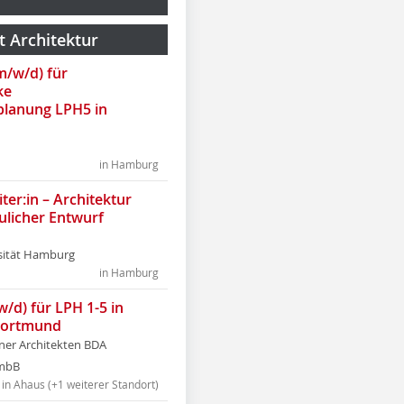
t Architektur
(m/w/d) für
ke
lanung LPH5 in
in Hamburg
ter:in – Architektur
ulicher Entwurf
sität Hamburg
in Hamburg
w/d) für LPH 1-5 in
Dortmund
tner Architekten BDA
tmbB
in Ahaus (+1 weiterer Standort)