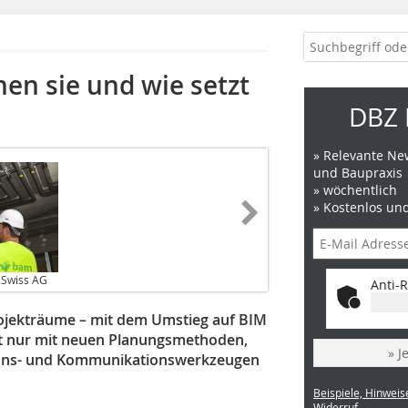
en sie und wie setzt
DBZ 
» Relevante New
und Baupraxis
» wöchentlich
» Kostenlos un
 Swiss AG
Anti-R
ojekträume – mit dem Umstieg auf BIM
ht nur mit neuen Planungsmethoden,
» J
ions- und Kommunikationswerkzeugen
Beispiele, Hinweis
Widerruf