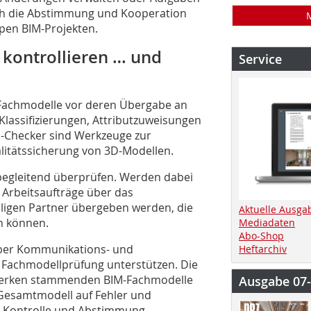
ch die Abstimmung und Kooperation
pen BIM-Projekten.
 kontrollieren … und
Service
M-Fachmodelle vor deren Übergabe an
Klassifizierungen, Attributzuweisungen
M-Checker sind Werkzeuge zur
litätssicherung von 3D-Modellen.
begleitend überprüfen. Werden dabei
 Arbeitsaufträge über das
ligen Partner übergeben werden, die
Aktuelle Ausga
en können.
Mediadaten
Abo-Shop
über Kommunikations- und
Heftarchiv
e Fachmodellprüfung unterstützen. Die
werken stammenden BIM-Fachmodelle
Ausgabe 07
esamtmodell auf Fehler und
r Kontrolle und Abstimmung