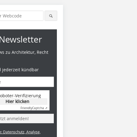
Newsletter
s zu Architektur, Recht
d jederzeit kündbar
oboter-Verifizierung
Hier klicken
Friendly
Captcha ⇗
etzt anmelden!
e: Datenschutz, Analyse,