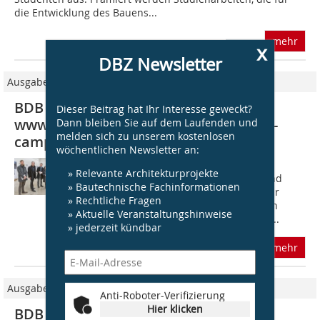
die Entwicklung des Bauens...
mehr
x
DBZ Newsletter
Ausgabe 05/2015
BDB Studentenförderpreis 2015
Dieser Beitrag hat Ihr Interesse geweckt?
Dann bleiben Sie auf dem Laufenden und
www.baumeister-online.de, www.bdb-
melden sich zu unserem kostenlosen
campus.de
wöchentlichen Newsletter an:
Bereits zum 18. Mal lobte der Bund
» Relevante Architekturprojekte
Deutscher Baumeister, Architekten und
» Bautechnische Fachinformationen
Ingen­ieure (BDB) einen Förderpreis für
» Rechtliche Fragen
Studenten aus. Alle zwei Jahre werden
» Aktuelle Veranstaltungshinweise
Studienarbeiten prämiert, die für die...
» jederzeit kündbar
mehr
Ausgabe 05/2017
Anti-Roboter-Verifizierung
Hier klicken
BDB Studentenförderpreis 2017