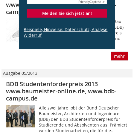
Friendly
Captcha ⇗
www.baumeister-online.de, www.bdb-
campus.de
Melden Sie sich jetzt an!
Traditionell lobt der Bund Deutscher Bau-
meister, Architekten und Ingenieure (BDB)
Beispiele, Hinweise: Datenschutz, Analyse,
alle zwei Jahre den Studentenförderpreis
Widerruf
aus. Auch dieses Jahr (zum 19. Mal) fand
die Fachjury in den eingereichten...
mehr
Ausgabe 05/2013
BDB Studentenförderpreis 2013
www.baumeister-online.de, www.bdb-
campus.de
Alle zwei Jahre lobt der Bund Deutscher
Baumeister, Architekten und Ingenieure
(BDB) den BDB Studentenförderpreis für
Studierende und Absolventen aus. Prämiert
werden Studienarbeiten, die für die...