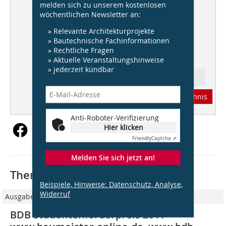
Gwendolyn Huisman und Marijn
melden sich zu unserem kostenlosen
Boterman
wöchentlichen Newsletter an:
IN SERIE
: HOAI, Teil 2
» Relevante Architekturprojekte
» Bautechnische Fachinformationen
Effektiver Trittschallschutz
» Rechtliche Fragen
bei Wohnbautreppen
» Aktuelle Veranstaltungshinweise
» jederzeit kündbar
Ressort: Aktuell
Abonnement
Inhaltsverzeichnis
Anti-Roboter-Verifizierung
Hier klicken
Friendly
Captcha ⇗
Melden Sie sich jetzt an!
Thematisch passende Artikel:
Beispiele, Hinweise: Datenschutz, Analyse,
Widerruf
Ausgabe 05/2011
BDB Studentenförderpreis 2011