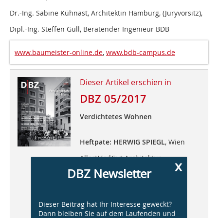
Dr.-Ing. Sabine Kühnast, Architektin Hamburg, (Juryvorsitz),
Dipl.-Ing. Steffen Güll, Beratender Ingenieur BDB
www.baumeister-online.de
,
www.bdb-campus.de
Dieser Artikel erschien in
DBZ 05/2017
Verdichtetes Wohnen
Heftpate: HERWIG SPIEGL
, Wien
AllesWirdGut Architektur
x
DBZ Newsletter
Bolles + Wilson
Praeger Richter Architekten
Dieser Beitrag hat Ihr Interesse geweckt?
Lacaton & Vassal Architectes
Dann bleiben Sie auf dem Laufenden und